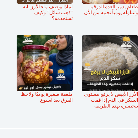
طعام يدمر الغدة الدرقية
لماذا يوصف ماء الأرز بأنه
وتتناوله يومياً تجنبه من الأن
“ذهب سائل” وكيف
تستخدمه؟
الأرز الأبيض لا يرفع مستوى
ملعقة صغيرة يوميًا ولاحظ
السكر في الدم إذا قمت
الفرق بعد اسبوع
بتحضيره بهذه الطريقة