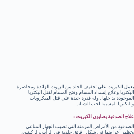
يعمل الكبريت علي تجفيف الجلد من الزيوت الزائدة ومحاصرة
البكتريا وعلاج إنسداد المسام وفتح المسام لقتل البكتريا
الموجودة بداخلها . وله قدرة جيدة علي قتل الميكروبات
والبكتريا المسببة لحب الشباب .
علاج الصدفية بصابون الكبريت :
الصدفية من الأمراض المزمنة التي تصيب الجهاز المناعي
وتظهر أعراضها في شكل رقائق جلدية في الرأس،الركبتين،