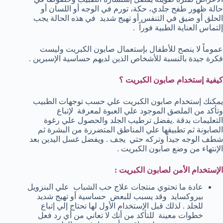
حالة ظهور طفح جلدي، حكة، تورم في الوجه أو اللسان أو
الحلق أو ضيق في التنفس أو تهيج شديد في هذه الحالة يجب
إلتماس العناية الطبية فوراً .
عموماً لا ينصح للأطفال بإستعمال صابون الكبريت وليست
فكرة جيدة بالنسبة للأشخاص الذين لديهم حساسية الإسبرين .
كيفية إستخدام صابون الكبريت ؟
يمكنك إستخدام صابون الكبريت علي حسب توجهات الطبيب
وتأكد من الملصق الموجود علي العبوة لمعرفة لإتباع
التعليمات بدقة .يفضل ترطيب الجلد والحصول علي رغوة
الصابونة ثم تطبيقها علي المناطق المتضررة من البشرة ثم
شطف الوجه جيداً وتركه حتي يجف . ويفضل غسل اليدين بعد
الإنتهاء من وضع صابون الكبريت .
الإستخدام الأمن لصابون الكبريت :
عادة ما تحتوي منتجات علاج حب الشباب علي البنزويل
بيروكسايد وقد يسبب للبعض حساسية أو تهيج شديد
للجلد . لذلك قبل الإستخدام الأول لها تحتاج إلي إتباع
خطوات معينة للتأكد من أنك لا تعاني من أي رد فعل