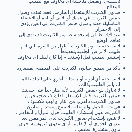
تحسسي ويفضل مناقشة أي مخاوف مع الطبيب
المعالج .
صابون الكبريت للإستعمال الخارجي فقط تجنب وصول
حمض الكبريت في عينيك أو الأنف أو الفم أو الأعضاء
التناسليلة فعند وصول حمض الكبريت إلي العين يؤدي
إلي الإحمرار.
عند الإفراط في إستخدام صابون الكبريت قد تؤدي إلي
تفاقم الوضع .
لا تستخدم صابون الكبريت أطول من الفترة التي قام
طبيب الأمراض الجلدية بتحديدها.
إستشر الطبيب قبل الإستخدام إذا كان لديك أي مخاوف
.
تأكد من تطبيق صابون الكبريت علي المنطقة المتضررة
.
لا تستخدم أي أدوية أو منتجات أخري علي الجلد طالما
لم يأمر الطبيب بذلك .
لا تحاول بلع حمض الكبريت لأنه ضار جداً علي صحتك .
حمض الكبريت قابل للإشتعال لذلك لا ينصح بتخزين
صابون الكبريت بالقرب من النار أو لهب مكشوف .
في حالة الحمل والرضاعة لاينصح إستخدام صابون
الكبريت بدون إستشارة الطبيب حول المزايا والمخاطر .
لا ينصح بإستخدام صابون الكبريت لدي المراهقين بعد
عدوي الجدري أو الإنفلونزا أوأي عدوي فيروسية أخري
بدون إستشارة الطبيب .