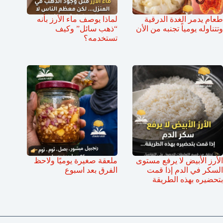
طعام يدمر الغدة الدرقية
لماذا يوصف ماء الأرز بأنه
وتتناوله يومياً تجنبه من الأن
“ذهب سائل” وكيف
تستخدمه؟
الأرز الأبيض لا يرفع مستوى
ملعقة صغيرة يوميًا ولاحظ
السكر في الدم إذا قمت
الفرق بعد اسبوع
بتحضيره بهذه الطريقة