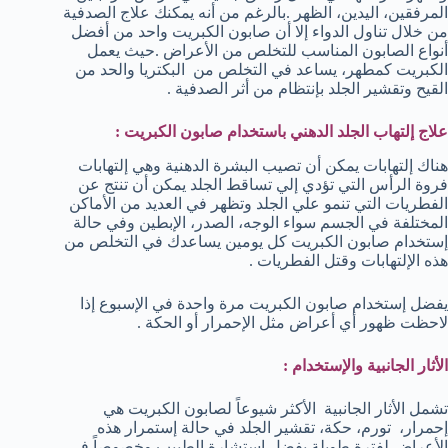
المرفقين، اليدين، الظهر .بالرغم من أنه يمكنك علاج الصدفية
من خلال تناول الدواء إلا أن صابون الكبريت واحد من أفضل
أنواع الصابون المناسب للتخلص من الأعراض .حيث يعمل
الكبريت كمطهر، يساعد في التخلص من البكتريا والحد من
القيح وتقشير الجلد بإنتظام من أثر الصدفية .
علاج إلتهاب الجلد الدهني باستخدام صابون الكبريت :
هناك إلتهابات يمكن أن تصيب البشرة الدهنية وهي إلتهابات
فروة الرأس التي تؤدي إلي تساقط الجلد يمكن أن تنتج عن
الفطريات التي تنمو علي الجلد وتظهر في العديد من الأماكن
المختلفة في الجسم سواء الوجه، الصدر، الإبطين وفي حالة
إستخدام صابون الكبريت كل يومين يساعدك في التخلص من
هذه الإلتهابات وقتل الفطريات .
يفضل إستخدام صابون الكبريت مرة واحدة في الإسبوع إذا
لاحظت ظهور أي أعراض مثل الإحمرار أو الحكة .
الأثار الجانبية والإستخدام :
تشمل الأثار الجانبية الأكثر شيوعاً لصابون الكبريت هي
إحمرار، تورم، حكة، تقشير الجلد في حالة إستمرار هذه
الأعراض لفترة طويلة يفضل إستشارة الطبيب وخصوصاً في