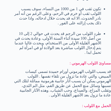
تكون ثقب في 1 من 1000 من النساء، سوف يسبب
اللولب ثقب أو خرم في الرحم، وعلى الرغم من أنه أمر
نادر الحدوث، الا انه قد يحدث خلال ادخاله، واذا حدث
ذلك يجب إزالته على الفور .
طرد اللولب من الرحم قد يحدث في حوالي 2 إلى 10
من أصل 100 سيدة أثناء السنة الأولى، وعادة يحدث في
الأشهر القليلة الأولى من الاستخدام، وبحدث غالبا عندما
يتم إدخال اللولب مباشرة بعد الولادة أو في امرأة لم
تحمل ابدا .
مساوئ اللولب الهرموني :
قد يسبب اللولب الهرموني أورام حميدة تسمى كيسات
المبيض، والتي عادة ما تزول من تلقاء نفسها . اللولب
الهرموني يمكن أن يسبب آثار جانبية هرمونية مماثلة لتلك التي
تسببها وسائل منع الحمل عن طريق الفم، مثل الم الثدي،
وتقلب المزاج، والصداع، وحب الشباب، وهذه الآثار الجانبية
عادة ما تزول بعد الأشهر القليلة الأولى .
الحمل مع اللولب :