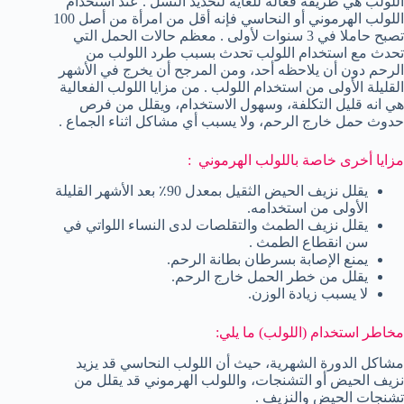
اللولب هي طريقة فعالة للغاية لتحديد النسل . عند استخدام
اللولب الهرموني أو النحاسي فإنه أقل من امرأة من أصل 100
تصبح حاملا في 3 سنوات لأولى . معظم حالات الحمل التي
تحدث مع استخدام اللولب تحدث بسبب طرد اللولب من
الرحم دون أن يلاحظه أحد، ومن المرجح أن يخرج في الأشهر
القليلة الأولى من استخدام اللولب . من مزايا اللولب الفعالية
هي انه قليل التكلفة، وسهول الاستخدام، ويقلل من فرص
حدوث حمل خارج الرحم، ولا يسبب أي مشاكل اثناء الجماع .
مزايا أخرى خاصة باللولب الهرموني :
يقلل نزيف الحيض الثقيل بمعدل 90٪ بعد الأشهر القليلة
الأولى من استخدامه.
يقلل نزيف الطمث والتقلصات لدى النساء اللواتي في
سن انقطاع الطمث .
يمنع الإصابة بسرطان بطانة الرحم.
يقلل من خطر الحمل خارج الرحم.
لا يسبب زيادة الوزن.
مخاطر استخدام (اللولب) ما يلي:
مشاكل الدورة الشهرية، حيث أن اللولب النحاسي قد يزيد
نزيف الحيض أو التشنجات، واللولب الهرموني قد يقلل من
تشنجات الحيض والنزيف .