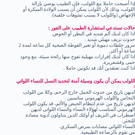
إذا أصبحت حاملا مع اللولب، فإن الطبيب يوصي بإزالة
اللولب، وذلك لأن اللولب يمكن أن يسبب الولادة المبكرة أو
الإجهاض (واللولب لا يسبب تشوهات خلقية).
حالات تستدعي استشارة الطبيب على الفور :
اذا كان لديك ألم شديد في البطن أو الحوض.
حدوث نزيف مهبلي شديد .
مرور جلطات دموية أو تغير الفوطة الصحية كل ساعة لمدة 2
ساعة أو أكثر.
اذا كان لديك إفرازات مهبلية تفوح منها رائحة سيئة، مع وجود
حمى وقشعريرة.
اذا كنت تعتقدين أنك قد تكونين حاملا .
اللولب يمكن أن يكون وسيلة آمنة لتحديد النسل للنساء اللواتي
:
لديهن تاريخ من حدوث الحمل خارج الرحم، وكلا من اللولب
النحاس واللولب الهرموني مناسبين .
لديهن تاريخ من عدم انتظام الحيض والألم، قد يكون اللولب
الهرموني المناسب لهؤلاء النساء والنساء اللواتي لديهن
اضطراب في النزيف أو أولئك الذين يتناولون أدوية مضادة
للتخثر.
النساء اللواتي مصابات بمرض السكري.
من تقوم بالرضاعة الطبيعية.