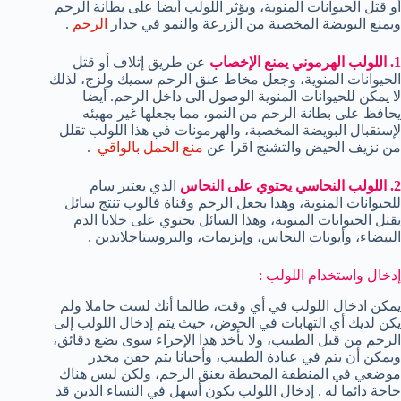
أو قتل الحيوانات المنوية، ويؤثر اللولب أيضا على بطانة الرحم
ويمنع البويضة المخصبة من الزرعة والنمو في جدار
الرحم
.
1. اللولب الهرموني يمنع الإخصاب
عن طريق إتلاف أو قتل
الحيوانات المنوية، وجعل مخاط عنق الرحم سميك ولزج، لذلك
لا يمكن للحيوانات المنوية الوصول الى داخل الرحم. أيضا
يحافظ على بطانة الرحم من النمو، مما يجعلها غير مهيئه
لإستقبال البويضة المخصبة، والهرمونات في هذا اللولب تقلل
من نزيف الحيض والتشنج اقرا عن
منع الحمل بالواقي
.
2. اللولب النحاسي يحتوي على النحاس
الذي يعتبر سام
للحيوانات المنوية، وهذا يجعل الرحم وقناة فالوب تنتج سائل
يقتل الحيوانات المنوية، وهذا السائل يحتوي على خلايا الدم
البيضاء، وأيونات النحاس، وإنزيمات، والبروستاجلاندين .
إدخال واستخدام اللولب :
يمكن ادخال اللولب في أي وقت، طالما أنك لست حاملا ولم
يكن لديك أي التهابات في الحوض، حيث يتم إدخال اللولب إلى
الرحم من قبل الطبيب، ولا يأخذ هذا الإجراء سوى بضع دقائق،
ويمكن أن يتم في عيادة الطبيب، وأحيانا يتم حقن مخدر
موضعي في المنطقة المحيطة بعنق الرحم، ولكن ليس هناك
حاجة دائما له . إدخال اللولب يكون أسهل في النساء الذين قد