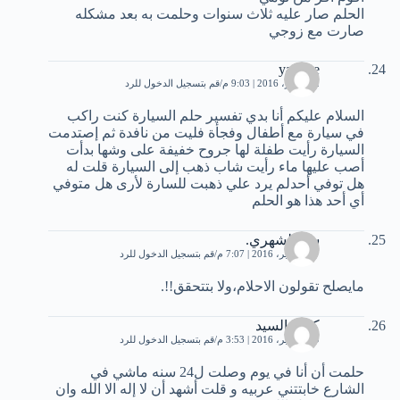
الحلم صار عليه ثلاث سنوات وحلمت به بعد مشكله
صارت مع زوجي
yassine
2 سبتمبر، 2016 | 9:03 م
قم بتسجيل الدخول للرد
السلام عليكم أنا بدي تفسير حلم السيارة كنت راكب
في سيارة مع أطفال وفجأة فليت من نافدة ثم إصتدمت
السيارة رأيت طفلة لها جروح خفيفة على وشها بدأت
أصب عليها ماء رأيت شاب ذهب إلى السيارة قلت له
هل توفي أحدلم يرد علي ذهبت للسارة لأرى هل متوفي
أي أحد هذا هو الحلم
سنا الشهري.
27 سبتمبر، 2016 | 7:07 م
قم بتسجيل الدخول للرد
مايصلح تقولون الاحلام،ولا بتتحقق!!.
كريم السيد
29 سبتمبر، 2016 | 3:53 م
قم بتسجيل الدخول للرد
حلمت أن أنا في يوم وصلت ل24 سنه ماشي في
الشارع خابتتني عربيه و قلت أشهد أن لا إله الا الله وان