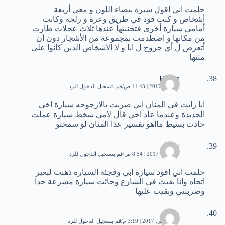
حلمت اني اقول سيرة بيضاء اللون و معي أربعة
أشخاص و كنت قود في طريق وعرة و زلجة وكانت
أمامي سيارة أخرى فتجنبتها عندها ثلاث عجلات طارت
من مكانها و اصطدمت بمجموعة من الأشجار دون أن
أتعرض ل أي جروح ل انا و لا الأشخاص الذين كانوا على
متنها
Hazha
5 يونيو، 2017 | 11:43 ص
قم بتسجيل الدخول للرد
انا رايت في المنان اني ضربت بالارجوحه سيارة اخي
الجديدة وعندما عاد اخي قال لامي شخط سيارة عملت
حادث بسيط مااهو تفسير عذا المنان لو سمحتو
تقى
7 أكتوبر، 2017 | 8:54 ص
قم بتسجيل الدخول للرد
حلمت اني اقود سيارة ابي وفجئة السيارة ذهبت لبغير
اتجاه وانا بقيت في الشارع وجائت سيارة مسرعة جدا
وضربتني وبقيت عليها
رنيم
19 نوفمبر، 2017 | 3:19 م
قم بتسجيل الدخول للرد