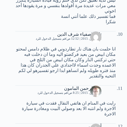
ليس لديه تعليق لكن لدي حلم رؤية قيادة السيارة يتكرر
معي مرات عديدة مرة أقولدها بنفسي و مرة يقودها أحد
اخوتي
فما تفسير ذلك علما أنني انسة
شكرا
تاج الاصفياء شرف الدين
13 أكتوبر، 2015 | 12:52 ص
قم بتسجيل الدخول للرد
انا حلمت بان هناك نار تطاردوني في ظلام دامس لمحتو
مكان ابيض من بعيد فركضتو اليه وما ان دخلت فيه
حتي تركتني النار وكان مكان ابيض من الثلج في
الاعمده وجدت اسماء لااجدادي علي الجدران كان هذا
منذ فتره طويله ولم انساهو ابدا ارجو تفسيرهو لي لكم
التحيه والتقدير
عبد الرحمن المامون
13 أكتوبر، 2015 | 8:25 ص
قم بتسجيل الدخول للرد
رايت في المنام ان هاتفي النقال فقدت في سيارة
الاجرة ولم انتبه الا بعد وصولي البيت ومغادرة سيارة
الاجرة
أم ياسر