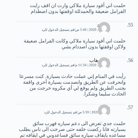
حلمت اني أقود سيارة ملاكي وارت ان اقف رايت
الفرامل ضعيفة والحمدللة اوقفتها بدون اصطدام
محمود
25 أبريل، 2020 | 5:40 ص
قم بتسجيل الدخول للرد
حلمت اني أقود سيارة ملاكي وكانت الفرامل ضعيفة
ولاكن اوقفتها بدون اصددام بشي
عبدالوهاب
29 أبريل، 2020 | 11:34 م
قم بتسجيل الدخول للرد
رأيت في المنام إني عملت حادث بسيارة. كنت مسرعا
وانحرفت عن الطريق وانصدمت بسيارة أخرى واقفة
بجنب الطريق ولم يوقع لي أي مكروه خرجت من
الحادث سليما وشكرا.
صادق
3 يونيو، 2020 | 5:59 ص
قم بتسجيل الدخول للرد
حلمت جدي تعرض الى دعم سياره فهرب سائق
بسيارته فانا ركضت خلفه حتى صرخت الى ناس بطلب
مساعده بايقاف سياره سائق فساعدوني في ايقافه تم