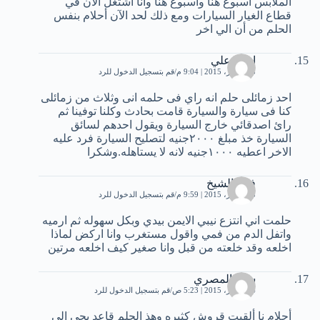
الملابس أسبوع هنا واسبوع هنا وانا اشتغل الآن في
قطاع الغيار السيارات ومع ذلك لحد الآن أحلام بنفس
الحلم من أن الي اخر
احمد علي
13 أكتوبر، 2015 | 9:04 م
قم بتسجيل الدخول للرد
احد زمائلى حلم انه راي فى حلمه انى وثلاث من زمائلى
كنا فى سيارة والسيارة قامت بحادث وكلنا توفينا ثم
رائ اصدقائي خارج السيارة ويقول احدهم لسائق
السيارة خذ مبلغ ٢٠٠٠جنيه لتصليح السيارة فرد عليه
الاخر اعطيه ١٠٠٠جنيه لانه لا يستاهله.وشكرا
فؤاد الشيخ
13 أكتوبر، 2015 | 9:59 م
قم بتسجيل الدخول للرد
حلمت اني انتزع نيبي الايمن بيدي وبكل سهوله ثم ارميه
واتفل الدم من فمي واقول مستغرب وانا اركض لماذا
اخلعه وقد خلعته من قبل وانا صغير كيف اخلعه مرتين
سعد المصري
14 أكتوبر، 2015 | 5:23 ص
قم بتسجيل الدخول للرد
أحلام نا ألقيت قروش كثيره وهذ الحلم قاعد يجي الي