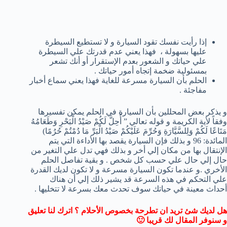
إذا رأيت نفسك تقود السيارة و لا تستطيع السيطرة
عليها بسهولة ، فهذا يعني عدم قدرتك علي السيطرة
علي حياتك و الشعور بعدم الإستقرار أو أنك تشعر
بمسئولية ضخمة إتجاه أمور حياتك .
الحلم بأن السيارة مسرعة للغاية فهذا يعني سماع أخبار
مفاجئة .
و يذكر بعض المحللين بأن السيارة في الحلم يمكن تفسيرها
وفقاً لأية الكريمة و قوله تعالي ” أُحِلَّ لَكُمْ صَيْدُ الْبَحْرِ وَطَعَامُهُ
مَتَاعًا لَكُمْ وَلِلسَّيَّارَةِ وَحُرِّمَ عَلَيْكُمْ صَيْدُ الْبَرِّ مَا دُمْتُمْ حُرُمًا)
المائدة: 96 و بذلك فإن السيارة يقصد بها الأداءة التي يتم
الإنتقال بها من مكان إلي أخر و بذلك فهي تدل علي التغير من
حال إلي حال علي حسب كل شخص . و بقية تفاصل الحلم
الأخري .و عندما تكون السيارة مسرعة و لا تكون لديك القدرة
علي التحكم في هذه السرعة قد يشير ذلك إلي أن هناك
أحداث معينة في حياتك سوف تحدث معك بسرعة لا تتخليها .
هل لديك شئ تريد ان تطرحة بخصوص الأحلام ؟ اترك لنا تعليق
و سنوفر المقال لك قريبا 🙂