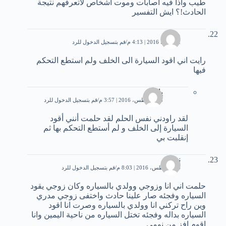
طيب واذا فيه اصابات وموت اشخاص لاتعرفهم نتيجة
الحادث!؟ ايش التفسير
محمد
2 مارس، 2016 | 4:13 م
قم بتسجيل الدخول للرد
رايت اني اقود السيارة الى الخلف ولم استطع التحكم
فيها
ياسر
26 أغسطس، 2016 | 3:57 م
قم بتسجيل الدخول للرد
لقد راودني نفس الحلم لقد حلمت أنني أقود
السيارة إلى الخلف و لم أستطع التحكم بها ثم
إنقلبت بي
نوره
24 أغسطس، 2016 | 8:03 م
قم بتسجيل الدخول للرد
حلمت اني انا وزوجي وولدي بالسياره وكان زوجي يقود
السياره وفجئه صار علينا حادث واختفى زوجي مدري
وين راح تركني انا وولدي بالسياره وصرت انا اقود
السياره بداله وفجئه تختل السياره من ناحية اليمين وانا
اقوم افز من نومي