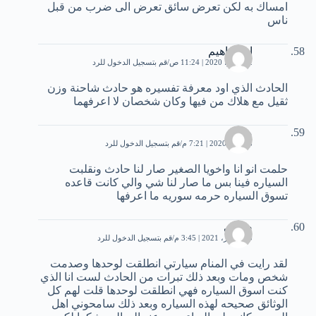
امساك به لكن تعرض سائق تعرض الى ضرب من قبل
ناس
ام ابراهيم
12 يونيو، 2020 | 11:24 ص
قم بتسجيل الدخول للرد
الحادث الذي اود معرفة تفسيره هو حادث شاحنة وزن
ثقيل مع هلاك من فيها وكان شخصان لا اعرفهما
مرام
8 يوليو، 2020 | 7:21 م
قم بتسجيل الدخول للرد
حلمت انو انا واخويا الصغير صار لنا حادث ونقلبت
السياره فينا بس ما صار لنا شي والي كانت قاعده
تسوق السياره حرمه سوريه ما اعرفها
صبري
10 أكتوبر، 2021 | 3:45 م
قم بتسجيل الدخول للرد
لقد رايت في المنام سيارتي انطلقت لوحدها وصدمت
شخص ومات وبعد ذلك تبرات من الحادث لست انا الذي
كنت اسوق السياره فهي انطلقت لوحدها قلت لهم كل
الوثائق صحيحه لهذه السياره وبعد ذلك سامحوني اهل