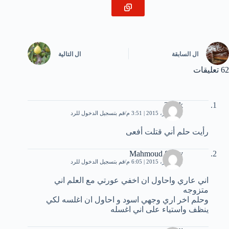
ال
السابقة
ال
التالية
62 تعليقات
Tarek
11 أكتوبر، 2015 | 3:51 م
قم بتسجيل الدخول للرد
رأيت حلم أني قتلت أفعى
Mahmoud Samy
11 أكتوبر، 2015 | 6:05 م
قم بتسجيل الدخول للرد
اني عاري واحاول ان اخفي عورتي مع العلم اني
متزوجه
وحلم اخر اري وجهي اسود و احاول ان اغلسه لكي
ينظف واستياء على اني اغسله