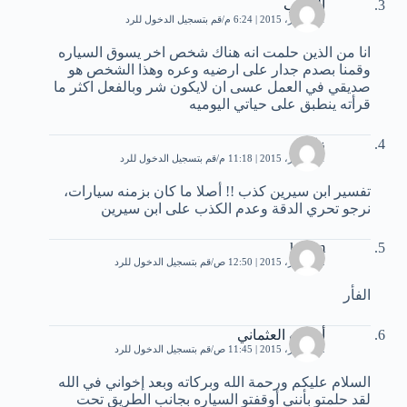
الغريب
11 أكتوبر، 2015 | 6:24 م
قم بتسجيل الدخول للرد
انا من الذين حلمت انه هناك شخص اخر يسوق السياره
وقمنا بصدم جدار على ارضيه وعره وهذا الشخص هو
صديقي في العمل عسى ان لايكون شر وبالفعل اكثر ما
قرأته ينطبق على حياتي اليوميه
زائر
11 أكتوبر، 2015 | 11:18 م
قم بتسجيل الدخول للرد
تفسير ابن سيرين كذب !! أصلا ما كان بزمنه سيارات،
نرجو تحري الدقة وعدم الكذب على ابن سيرين
karem
12 أكتوبر، 2015 | 12:50 ص
قم بتسجيل الدخول للرد
الفأر
أسامه العثماني
12 أكتوبر، 2015 | 11:45 ص
قم بتسجيل الدخول للرد
السلام عليكم ورحمة الله وبركاته وبعد إخواني في الله
لقد حلمتو بأنني أوقفتو السياره بجانب الطريق تحت