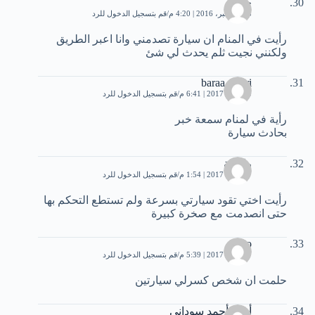
حسن
23 ديسمبر، 2016 | 4:20 م
قم بتسجيل الدخول للرد
رأيت في المنام ان سيارة تصدمني وانا اعبر الطريق
ولكنني نجيت ثلم يحدث لي شئ
baraa masri
10 يناير، 2017 | 6:41 م
قم بتسجيل الدخول للرد
رأية في لمنام سمعة خبر
بحادث سيارة
راضية
17 يناير، 2017 | 1:54 م
قم بتسجيل الدخول للرد
رأيت اختي تقود سيارتي بسرعة ولم تستطع التحكم بها
حتى انصدمت مع صخرة كبيرة
Soso
17 يناير، 2017 | 5:39 م
قم بتسجيل الدخول للرد
حلمت ان شخص كسرلي سيارتين
أيمن أحمد سوداني