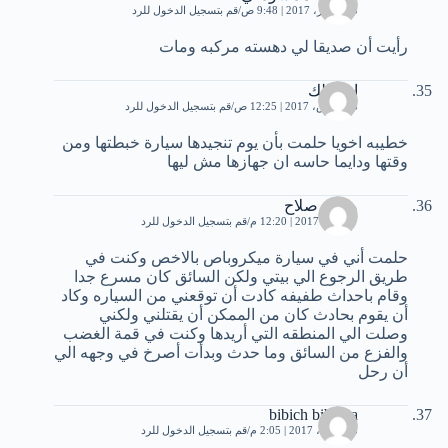
13 فبراير، 2017 | 9:48 ص
قم بتسجيل الدخول للرد
رأيت أن صديقا لي دهسته مركبه ومات
ام مالك
28 مارس، 2017 | 12:25 ص
قم بتسجيل الدخول للرد
خطيبه اخويا حلمت بأن يوم تنجيدها سيارة خبطتها ومن
وقتها ودايما حاسه ان جهازها مش ليها
محمد صلاح
7 أبريل، 2017 | 12:20 م
قم بتسجيل الدخول للرد
حلمت أني في سيارة ميكروباص بالاخص وكنت في
طريق الرجوع الي بيتي ولكن السائق كان مسرع جدا
وقام باحداث طفيفه كادت أن توقعني من السياره وكاد
أن يقوم بحادث كان من الممكن أن يقتلني ولكني
وصلت الي المنطقه التي أريدها وكنت في قمة الغضب
والفزع من السائق وما حدث وبدأت أصرخ في وجهه الي
أن رحل
bibich bibicha
18 أبريل، 2017 | 2:05 م
قم بتسجيل الدخول للرد