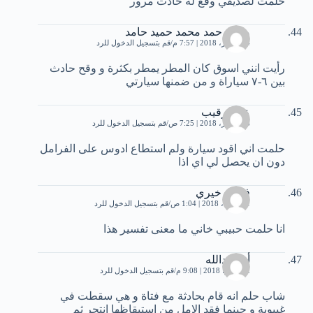
حلمت لصديقي وقع له حادث مرور
محمد حمد محمد حميد حامد
24 فبراير، 2018 | 7:57 م
قم بتسجيل الدخول للرد
رأيت انني اسوق كان المطر يمطر بكثرة و وقح حادث
بين ٦-٧ سياراة و من ضمنها سيارتي
عبدالرقيب
26 فبراير، 2018 | 7:25 ص
قم بتسجيل الدخول للرد
حلمت اني اقود سيارة ولم استطاع ادوس على الفرامل
دون ان يحصل لي اي اذا
فتحيه خيري
11 أبريل، 2018 | 1:04 ص
قم بتسجيل الدخول للرد
انا حلمت حبيبي خاني ما معنى تفسير هذا
أم عبدالله
22 يونيو، 2018 | 9:08 م
قم بتسجيل الدخول للرد
شاب حلم انه قام بحادثة مع فتاة و هي سقطت في
غيبوبة و حينما فقد الامل من استيقاظها انتحر ثم