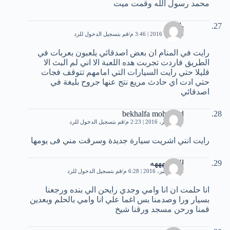
محمد رسول الله وقمت ميت
ياسر
5 أكتوبر، 2016 | 3:46 م
قم بتسجيل الدخول للرد
رايت في المنام ان بعض اصدقائي يلعبون بعربات في
الطريق فاردت تجربت هده اللعبة الا اني لم البث الا
قليلا حتي رايت السيارات التي امامهم تتوقف فجات
حتي ادت اي حادث مريع نتج عنها جروح بليغة في
اصدقائي
bekhalfa mohamed
20 نوفمبر، 2016 | 2:23 م
قم بتسجيل الدخول للرد
رايت انني اشريت سيارة جديدة وسرقت مني فى يومها
الحنونهههه
22 ديسمبر، 2016 | 6:28 م
قم بتسجيل الدخول للرد
انا حلمت ان انا وامي وجدي رايحن الي بنده ورجعنا
بسيار ورا وصدمنا بس اغما علي انا وامي بالحلم وبعدين
قمنا ورحن مسجد ورقنا شيخ