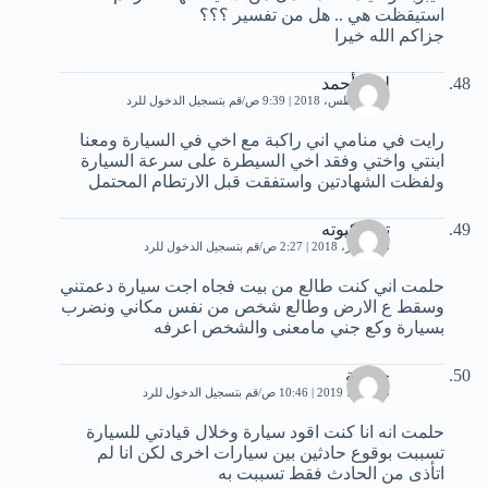
استيقظت هي .. هل من تفسير ؟؟؟
جزاكم الله خيرا
ليلى أحمد
11 أغسطس، 2018 | 9:39 ص
قم بتسجيل الدخول للرد
رايت في منامي اني راكبة مع اخي في السيارة ومعنا
ابنتي واختي وفقد اخي السيطرة على سرعة السيارة
ولفظت الشهادتين واستفقت قبل الارتطام المحتمل
توتة كيوته
28 أكتوبر، 2018 | 2:27 ص
قم بتسجيل الدخول للرد
حلمت اني كنت طالع من بيت فجاه اجت سيارة دعمتني
وسقط ع الارض وطالع شخص من نفس مكاني ونضرب
بسيارة وكع جني مامعنى والشخص اعرفه
حيرانة
5 مارس، 2019 | 10:46 ص
قم بتسجيل الدخول للرد
حلمت انه انا كنت اقود سيارة وخلال قيادتي للسيارة
تسببت بوقوع حادثين بين سيارات اخرى لكن انا لم
اتأذى من الحادث فقط تسببت به