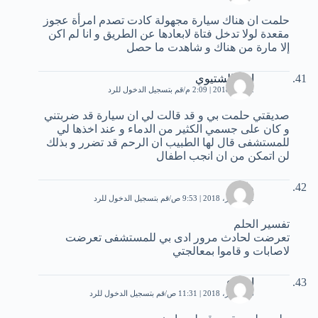
حلمت ان هناك سيارة مجهولة كادت تصدم امرأة عجوز
مقعدة لولا تدخل فتاة لابعادها عن الطريق و انا لم اكن
إلا مارة من هناك و شاهدت ما حصل
امل الشتيوي
2 يناير، 2018 | 2:09 م
قم بتسجيل الدخول للرد
صديقتي حلمت بي و قد قالت لي ان سيارة قد ضربتني
و كان على جسمي الكثير من الدماء و عند اخذها لي
للمستشفى قال لها الطبيب ان الرحم قد تضرر و بذلك
لن اتمكن من ان انجب اطفال
وايع
12 فبراير، 2018 | 9:53 ص
قم بتسجيل الدخول للرد
تفسير الحلم
تعرضت لحادث مرور ادى بي للمستشفى تعرضت
لاصابات و قاموا بمعالجتي
اسماء
16 فبراير، 2018 | 11:31 ص
قم بتسجيل الدخول للرد