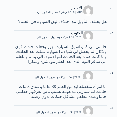
تفسير الاحلام
11 مايو، 2019 | 12:58 م
قم بتسجيل الدخول للرد
هل يختلف التأويل مع اختلاف لون السيارة فى الحلم؟
محمد الكتوت
4 فبراير، 2020 | 4:51 ص
قم بتسجيل الدخول للرد
حلمتي اني كنتو اسوق السياره بتهور وفعلت حادث قوي
ولاكان لم يحصل لي شياء و السيارة عملت بعد الحادث
وانا كانت هناك بعد الحادث امراء تتودد الي و…. و للعلم
ابي سافر اليوم الذي بعد الحلم موباشره وشكرا
ملاك
12 مارس، 2020 | 5:57 ص
قم بتسجيل الدخول للرد
انا امرأه منفصله ابغ من العمر 38 عاما وعندي 3 بنات
حلمت انه سيارتي مدعومه بسبب ناس يعرفهم خطيبي
حالياوعنده معاهم مشاكل جيكات بدون رصيد
محمود
25 أبريل، 2020 | 5:36 ص
قم بتسجيل الدخول للرد