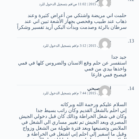
13 أكتوبر، 2015 | 11:02 ص
قم بتسجيل الدخول للرد
حلمت اني مريضة واشتكي من أعراض كثيرة وعند
ذهاب عند طبيب وفحصي بجهاز الأشعة تبين اني عند
سرطان بالرئة وصدمت وبدأت البكي أريد تفسير وشكراً
بشير
13 أكتوبر، 2015 | 3:12 م
قم بتسجيل الدخول للرد
جيد جدا
استفسر عن حلم وقع الاسنان والضروس كلها في فمي
واخذها بيدي من فمي
فيصبح فمي فارغا
احمد صبحي
13 أكتوبر، 2015 | 7:44 م
قم بتسجيل الدخول للرد
السلام عليكم ورحمة الله وبركاته
إني احلم بالشغل القديم وكان راتب بسيط جدا
وكان في شغل الخراطة وذالك كان قبل دخولي الجيش
المصري وبعد الجيش تم تغيير مساري الي الشغل في
الملابس وتصنيعها وبعد فترة طويلة من الشغل وزواج
وقبل ما اسفير إلي احلم إني اشتغل في الخراطة و