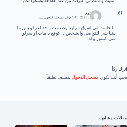
الميت وكانت لي البراءه من عند العداله وشكرا لكم
هلا محمد
13 نوفمبر، 2021 | 1:41 م
قم بتسجيل الدخول للرد
انا حلمت اني اسوق سياره وصدمت واحد اعرفو بس ما
بيننا شي للتواصل والشخص دا اتوقع يا مات او سرلو
شي كسور وكدا
اترك ردّاً
يجب أنت تكون
مسجل الدخول
لتضيف تعليقاً.
مقالات مشابهة