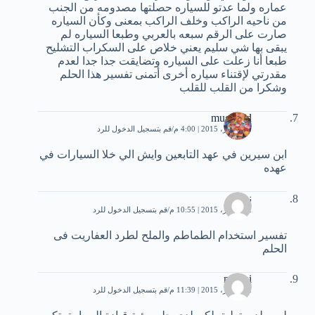
عماره ولما عدتو للسياره حصلتها مصدومه من الجنب
من ناحيه الراكب وخلف الراكب بمعنى وكأن السياره
صارت على الرقم سبعه بالعربي وطبعا السياره لم
يبقى بها شي سليم يعني خلاص على السكراب التشليح
طبعا أنا زعلت على السياره وتضايقت جدا جدا لعدم
مقدرتي ﻹقتناء سياره أخرى أتمنى تفسير هذا الحلم
وشكرا من القلب للقلب
mugahed
12 أكتوبر، 2015 | 4:00 م
قم بتسجيل الدخول للرد
ابن سيرين في عهد التابعين وايش الي خلا السيارات في
عهده
نوره
12 أكتوبر، 2015 | 10:55 م
قم بتسجيل الدخول للرد
تفسير استخدام الطماطم والملح لطرد العفاريت فى
الحلم
mouni
12 أكتوبر، 2015 | 11:39 م
قم بتسجيل الدخول للرد