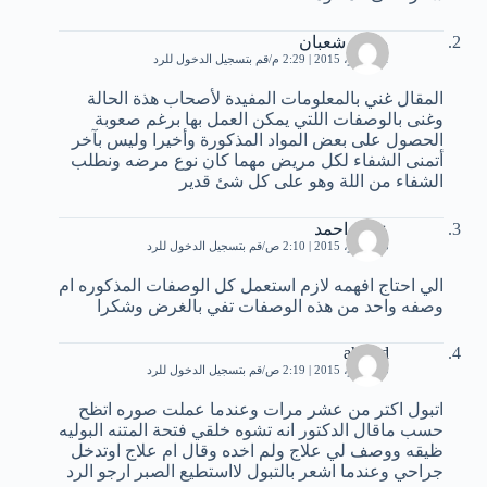
محمد شعبان
1 نوفمبر، 2015 | 2:29 م
قم بتسجيل الدخول للرد
المقال غني بالمعلومات المفيدة ﻷصحاب هذة الحالة
وغنى بالوصفات اللتي يمكن العمل بها برغم صعوبة
الحصول على بعض المواد المذكورة وأخيرا وليس بآخر
أتمنى الشفاء لكل مريض مهما كان نوع مرضه ونطلب
الشفاء من اللة وهو على كل شئ قدير
عادل احمد
5 نوفمبر، 2015 | 2:10 ص
قم بتسجيل الدخول للرد
الي احتاج افهمه لازم استعمل كل الوصفات المذكوره ام
وصفه واحد من هذه الوصفات تفي بالغرض وشكرا
ahmed
5 نوفمبر، 2015 | 2:19 ص
قم بتسجيل الدخول للرد
اتبول اكتر من عشر مرات وعندما عملت صوره اتظح
حسب ماقال الدكتور انه تشوه خلقي فتحة المتنه البوليه
ظيقه ووصف لي علاج ولم اخده وقال ام علاج اوتدخل
جراحي وعندما اشعر بالتبول لااستطيع الصبر ارجو الرد