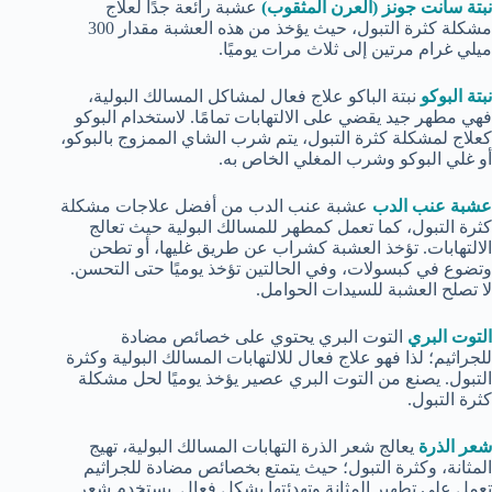
نبتة سانت جونز (العرن المثقوب)
عشبة رائعة جدًا لعلاج
مشكلة كثرة التبول، حيث يؤخذ من هذه العشبة مقدار 300
ميلي غرام مرتين إلى ثلاث مرات يوميًا.
نبتة البوكو
نبتة الباكو علاج فعال لمشاكل المسالك البولية،
فهي مطهر جيد يقضي على الالتهابات تمامًا. لاستخدام البوكو
كعلاج لمشكلة كثرة التبول، يتم شرب الشاي الممزوج بالبوكو،
أو غلي البوكو وشرب المغلي الخاص به.
عشبة عنب الدب
عشبة عنب الدب من أفضل علاجات مشكلة
كثرة التبول، كما تعمل كمطهر للمسالك البولية حيث تعالج
الالتهابات. تؤخذ العشبة كشراب عن طريق غليها، أو تطحن
وتضوع في كبسولات، وفي الحالتين تؤخذ يوميًا حتى التحسن.
لا تصلح العشبة للسيدات الحوامل.
التوت البري
التوت البري يحتوي على خصائص مضادة
للجراثيم؛ لذا فهو علاج فعال للالتهابات المسالك البولية وكثرة
التبول. يصنع من التوت البري عصير يؤخذ يوميًا لحل مشكلة
كثرة التبول.
شعر الذرة
يعالج شعر الذرة التهابات المسالك البولية، تهيج
المثانة، وكثرة التبول؛ حيث يتمتع بخصائص مضادة للجراثيم
تعمل على تطهير المثانة وتهدئتها بشكلٍ فعال. يستخدم شعر