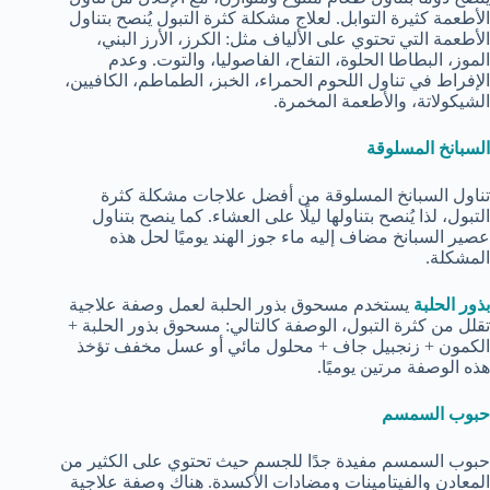
الأطعمة كثيرة التوابل. لعلاج مشكلة كثرة التبول يُنصح بتناول
الأطعمة التي تحتوي على الألياف مثل: الكرز، الأرز البني،
الموز، البطاطا الحلوة، التفاح، الفاصوليا، والتوت. وعدم
الإفراط في تناول اللحوم الحمراء، الخبز، الطماطم، الكافيين،
الشيكولاتة، والأطعمة المخمرة.
السبانخ المسلوقة
تناول السبانخ المسلوقة من أفضل علاجات مشكلة كثرة
التبول، لذا يُنصح بتناولها ليلًا على العشاء. كما ينصح بتناول
عصير السبانخ مضاف إليه ماء جوز الهند يوميًا لحل هذه
المشكلة.
بذور الحلبة
يستخدم مسحوق بذور الحلبة لعمل وصفة علاجية
تقلل من كثرة التبول، الوصفة كالتالي: مسحوق بذور الحلبة +
الكمون + زنجبيل جاف + محلول مائي أو عسل مخفف تؤخذ
هذه الوصفة مرتين يوميًا.
حبوب السمسم
حبوب السمسم مفيدة جدًا للجسم حيث تحتوي على الكثير من
المعادن والفيتامينات ومضادات الأكسدة. هناك وصفة علاجية