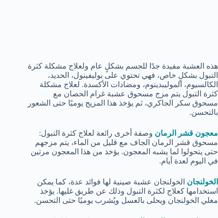
هذه العشبة مفيدة جدًا للجسم بشكلٍ عام ولعلاج مشكلة كثرة
التبول بشكلٍ خاص، فهي تحتوي على بوليفينول، الحديد،
الكالسيوم، الموليبدينوم، ومضادات الأكسدة. لعلاج مشكلة
كثرة التبول يتم مزج مسحوق عشبة غرام الحصان مع
مسحوق سكر الجاكري، ثم يؤخذ هذا المزيج يوميًا حتى الشعور
بالتحسن.
معجون قشر الرمان
وصفة أخرى رائعة لعلاج كثرة التبول:
مسحوق قشر الرمان الجاف مع قليل من الماء، يتم مزجهم
حتى يتحولوا لما يشبه المعجون. يؤخذ من هذا المعجون مرتين
في اليوم لعدة أيام.
الخولنجان
الخولنجان عشبة صينية لها فوائد عدة، كما يمكن
استخدامها كعلاج لكثرة التبول وذلك عن طريق غليها. يؤخذ
مغلي الخولنجان ويحلى بالعسل ويُشرب يوميًا حتى التحسن.