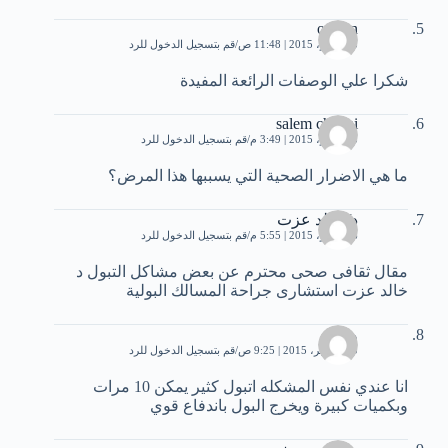
osman
5 نوفمبر، 2015 | 11:48 ص
قم بتسجيل الدخول للرد
شكرا علي الوصفات الرائعة المفيدة
salem chraiai
5 نوفمبر، 2015 | 3:49 م
قم بتسجيل الدخول للرد
ما هي الاضرار الصحية التي يسببها هذا المرض؟
د/ خالد عزت
6 نوفمبر، 2015 | 5:55 م
قم بتسجيل الدخول للرد
مقال ثقافى صحى محترم عن بعض مشاكل التبول د
خالد عزت استشارى جراحة المسالك البولية
ود
30 نوفمبر، 2015 | 9:25 ص
قم بتسجيل الدخول للرد
انا عندي نفس المشكله اتبول كثير يمكن 10 مرات
وبكميات كبيرة ويخرج البول باندفاع قوي