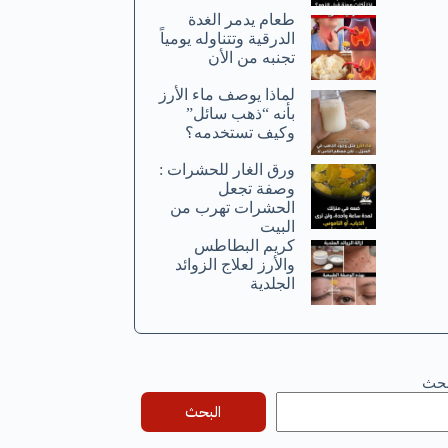
طعام يدمر الغدة
الدرقية وتتناوله يومياً
تجنبه من الأن
لماذا يوصف ماء الأرز
بأنه “ذهب سائل”
وكيف تستخدمه؟
ورق الغار للحشرات :
وصفة تجعل
الحشرات تهرب من
البيت
كريم البطاطس
والأرز لعلاج الزوائد
الجلدية
بحث
البحث