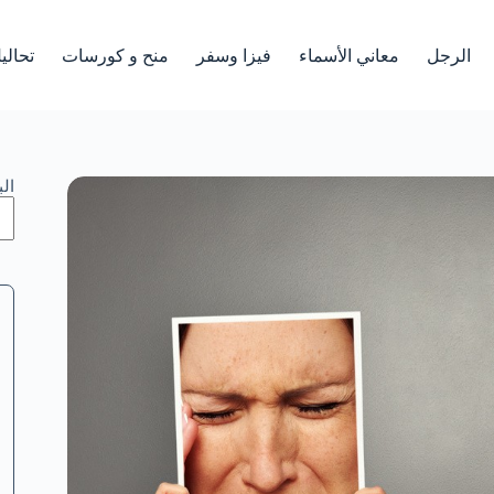
الرجل
معاني الأسماء
فيزا وسفر
منح و كورسات
تحالي
ال