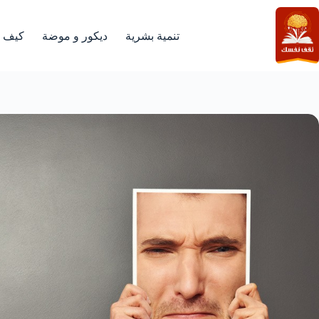
لتجاوز
لى
لمحتوى
تنمية بشرية
ديكور و موضة
كيف