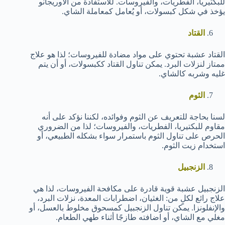
للبكتيريا، الفطريات، والفيروسات. للاستفادة من الأوريجانو
يؤخذ في شكل كبسولات، أو يُعامل كمعاملة الشاي.
القتاد
القتاد عشبة تحتوي على مواد مضادة للفيروسات؛ لذا هو علاج
ممتاز لنزلات البرد. يمكن تناول القتاد ككبسولات، أو أن يتم
غليه وشربه كالشاي.
الثوم
لسنا بحاجة للتعريف عن الثوم وفوائده، لكننا نؤكد على أنه
مقاوم للبكتيريا، الفطريات، والفيروسات؛ لذا من الضروري
الحرص على تناول الثوم باستمرار سواء بشكله الطبيعي، أو
استخدام زيت الثوم.
الزنجبيل
الزنجبيل عشبة قوية قادرة على مكافحة الفيروسات، لذا هي
علاج رائع لكلٍ من: الغثيان، اضطرابات المعدة، نزلات البرد،
والإنفلونزا. يمكن تناول الزنجبيل كمسحوق مخلوط بالعسل، أو
مغلي مع الشاي، أو اضافته طازجًا أثناء طهي الطعام.