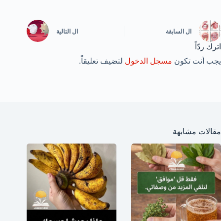
ال
السابقة
ال
التالية
اترك ردّاً
يجب أنت تكون
مسجل الدخول
لتضيف تعليقاً.
مقالات مشابهة