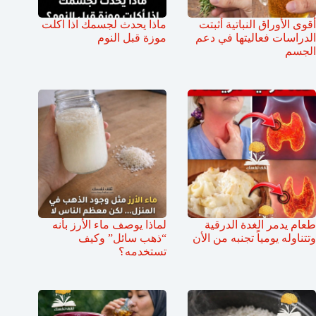
أقوى الأوراق النباتية أثبتت
ماذا يحدث لجسمك اذا اكلت
الدراسات فعاليتها في دعم
موزة قبل النوم
الجسم
طعام يدمر الغدة الدرقية
لماذا يوصف ماء الأرز بأنه
وتتناوله يومياً تجنبه من الأن
“ذهب سائل” وكيف
تستخدمه؟