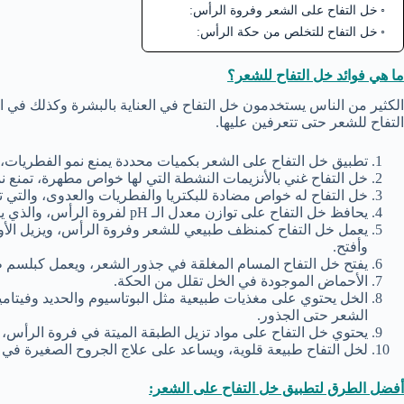
خل التفاح على الشعر وفروة الرأس:
خل التفاح للتخلص من حكة الرأس:
ما هي فوائد خل التفاح للشعر؟
الكثير من الناس يستخدمون خل التفاح في العناية بالبشرة وكذلك في 
التفاح للشعر حتى تتعرفين عليها.
تطبيق خل التفاح على الشعر بكميات محددة يمنع نمو الفطريات،
خل التفاح غني بالأنزيمات النشطة التي لها خواص مطهرة، تمنع نم
خل التفاح له خواص مضادة للبكتريا والفطريات والعدوى، والتي 
يحافظ خل التفاح على توازن معدل الـ pH لفروة الرأس، والذي يقلل من العدوى والجفاف.
يعمل خل التفاح كمنظف طبيعي للشعر وفروة الرأس، ويزيل الأوسا
وأفتح.
يفتح خل التفاح المسام المغلقة في جذور الشعر، ويعمل كبلسم 
الأحماض الموجودة في الخل تقلل من الحكة.
الشعر حتى الجذور.
يحتوي خل التفاح على مواد تزيل الطبقة الميتة في فروة الرأس، و
لخل التفاح طبيعة قلوية، ويساعد على علاج الجروح الصغيرة في 
أفضل الطرق لتطبيق خل التفاح على الشعر: