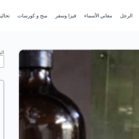
الرجل
معاني الأسماء
فيزا وسفر
منح و كورسات
تحالي
ال