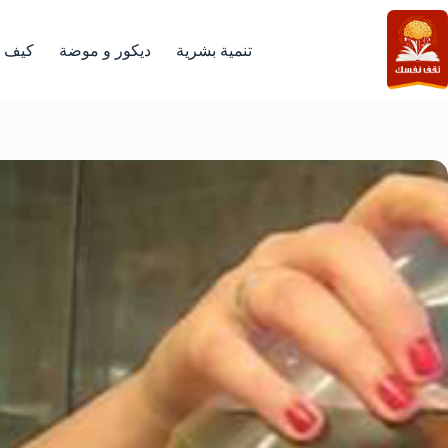
لتجاوز
لى
لمحتوى
تنمية بشرية
ديكور و موضة
كيف