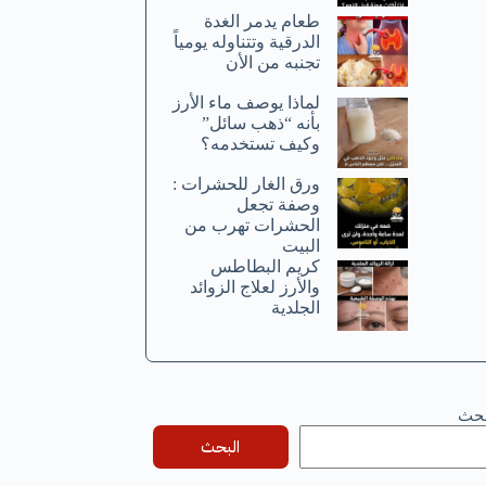
طعام يدمر الغدة
الدرقية وتتناوله يومياً
تجنبه من الأن
لماذا يوصف ماء الأرز
بأنه “ذهب سائل”
وكيف تستخدمه؟
ورق الغار للحشرات :
وصفة تجعل
الحشرات تهرب من
البيت
كريم البطاطس
والأرز لعلاج الزوائد
الجلدية
بحث
البحث