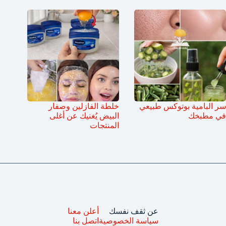
سر البامية بوتوكس طبيعي
خلطة الفازلين وصفار
في مطبخك
البيض يُغنيك عن أغلى
المنتجات
عن ثقف نفسك
أعلن معنا
سياسة الخصوصية
اتصل بنا