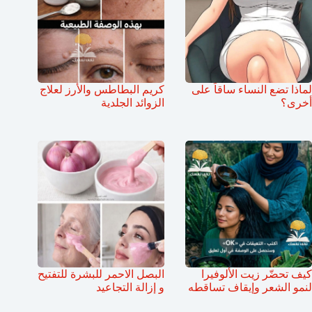
لماذا تضع النساء ساقاً على
كريم البطاطس والأرز لعلاج
أخرى؟
الزوائد الجلدية
كيف تحضّر زيت الألوفيرا
البصل الاحمر للبشرة للتفتيح
لنمو الشعر وإيقاف تساقطه
و إزالة التجاعيد