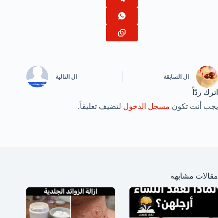
ال
السابقة
ال
التالية
اترك ردّاً
يجب أنت تكون
مسجل الدخول
لتضيف تعليقاً.
مقالات مشابهة