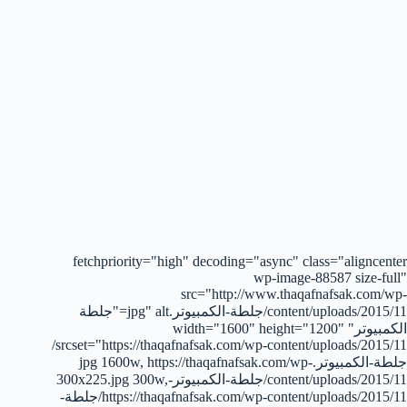
fetchpriority="high" decoding="async" class="aligncenter
wp-image-88587 size-full"
src="http://www.thaqafnafsak.com/wp-
content/uploads/2015/11/جلطة-الكمبيوتر.jpg" alt="جلطة
الكمبيوتر" width="1600" height="1200"
srcset="https://thaqafnafsak.com/wp-content/uploads/2015/11/
جلطة-الكمبيوتر.jpg 1600w, https://thaqafnafsak.com/wp-
content/uploads/2015/11/جلطة-الكمبيوتر-300x225.jpg 300w,
https://thaqafnafsak.com/wp-content/uploads/2015/11/جلطة-