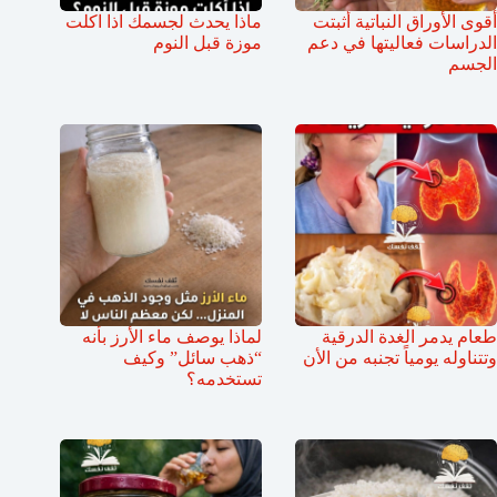
أقوى الأوراق النباتية أثبتت
ماذا يحدث لجسمك اذا اكلت
الدراسات فعاليتها في دعم
موزة قبل النوم
الجسم
طعام يدمر الغدة الدرقية
لماذا يوصف ماء الأرز بأنه
وتتناوله يومياً تجنبه من الأن
“ذهب سائل” وكيف
تستخدمه؟