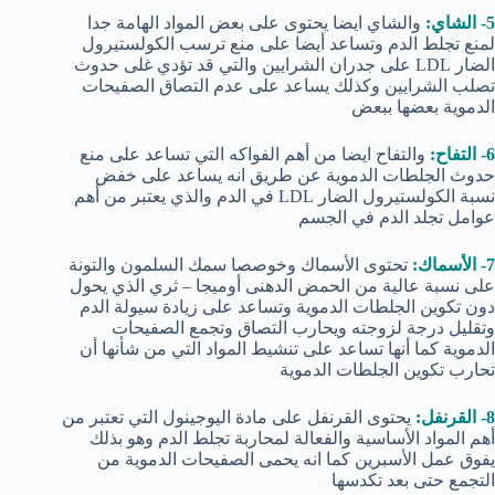
5- الشاي:
والشاي ايضا يحتوى على بعض المواد الهامة جدا
لمنع تجلط الدم وتساعد أيضا على منع ترسب الكولستيرول
الضار LDL على جدران الشرايين والتي قد تؤدي غلى حدوث
تصلب الشرايين وكذلك يساعد على عدم التصاق الصفيحات
الدموية بعضها ببعض
6- التفاح:
والتفاح ايضا من أهم الفواكه التي تساعد على منع
حدوث الجلطات الدموية عن طريق انه يساعد على خفض
نسبة الكولستيرول الضار LDL في الدم والذي يعتبر من أهم
عوامل تجلد الدم في الجسم
7- الأسماك:
تحتوى الأسماك وخوصصا سمك السلمون والتونة
على نسبة عالية من الحمض الدهنى أوميجا – ثري الذي يحول
دون تكوين الجلطات الدموية وتساعد على زيادة سيولة الدم
وتقليل درجة لزوجته ويحارب التصاق وتجمع الصفيحات
الدموية كما أنها تساعد على تنشيط المواد التي من شأنها أن
تحارب تكوين الجلطات الدموية
8- القرنفل:
يحتوى القرنفل على مادة اليوجينول التي تعتبر من
أهم المواد الأساسية والفعالة لمحاربة تجلط الدم وهو بذلك
يفوق عمل الأسبرين كما انه يحمى الصفيحات الدموية من
التجمع حتى بعد تكدسها