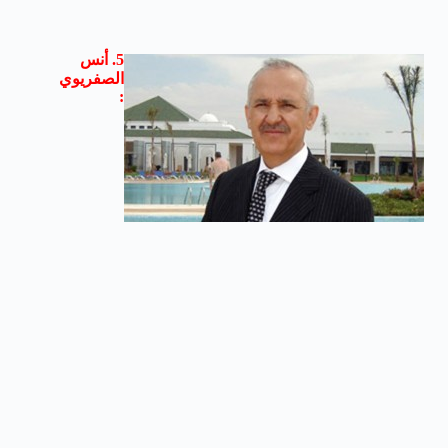
5. أنس
الصفريوي
: