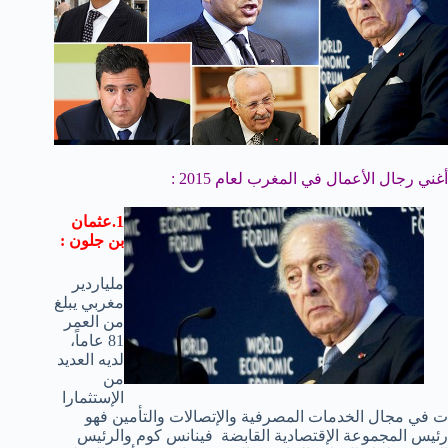
أغني رجال الأعمال في المغرب لعام 2015 :
1.عثمان
بن جلون :
ملياردير
مغربي يبلغ
من العمر
81 عاماً،
لديه العديد
من
الإستثمارا
ت في مجال الخدمات المصرفية والإتصالات والتأمين فهو
رئيس المجموعة الإقتصادية القابضة فينانس كوم والرئيس