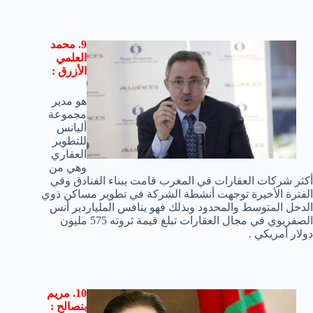
9. محمد
العلمي
الأزرق :
هو مدير
مجموعة
أليانس
للتطوير
العقاري
وهي من
أكثر شركات العقارات في المغرب قامت ببناء الفنادق وفي
الفترة الأخيرة توجهت أنشطة الشركة في تطوير مساكن ذوي
الدخل المتوسط والمحدود وبذلك فهو ينافس الملياردير أنس
الصفريوي في مجال العقارات تبلغ قيمة ثروته 575 مليون
دولار أمريكي .
10. مريم
بنصالح :