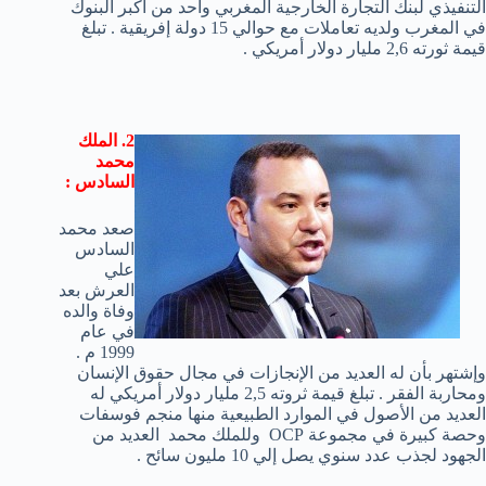
التنفيذي لبنك التجارة الخارجية المغربي واحد من أكبر البنوك
في المغرب ولديه تعاملات مع حوالي 15 دولة إفريقية . تبلغ
قيمة ثورته 2,6 مليار دولار أمريكي .
2. الملك
محمد
السادس :
صعد محمد
السادس
علي
العرش بعد
وفاة والده
في عام
1999 م .
وإشتهر بأن له العديد من الإنجازات في مجال حقوق الإنسان
ومحاربة الفقر . تبلغ قيمة ثروته 2,5 مليار دولار أمريكي له
العديد من الأصول في الموارد الطبيعية منها منجم فوسفات
وحصة كبيرة في مجموعة OCP وللملك محمد العديد من
الجهود لجذب عدد سنوي يصل إلي 10 مليون سائح .