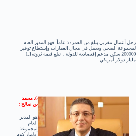
رجل أعمال مغربي يبلغ من العمر57 عاماً فهو المدير العام
لمجموعة الضحي ويعمل في مجال العقارات وإستطاع توفير
200000 سكن مدعم إقتصادية للدولة . تبلغ قيمة ثروته1,1
مليار دولار أمريكي .
6. محمد
بن صالح :
هو المدير
العام
لمجموعة
أولمار كوم