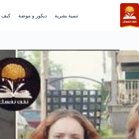
لتجاوز
لى
لمحتوى
تنمية بشرية
ديكور و موضة
كيف