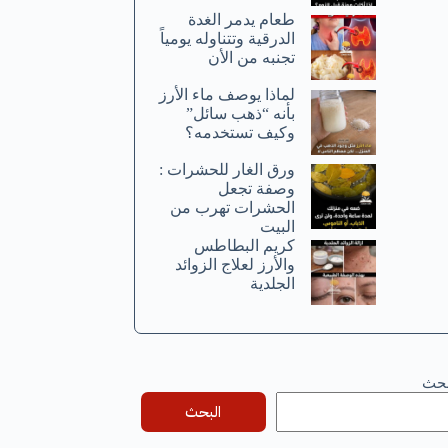
طعام يدمر الغدة
الدرقية وتتناوله يومياً
تجنبه من الأن
لماذا يوصف ماء الأرز
بأنه “ذهب سائل”
وكيف تستخدمه؟
ورق الغار للحشرات :
وصفة تجعل
الحشرات تهرب من
البيت
كريم البطاطس
والأرز لعلاج الزوائد
الجلدية
بحث
البحث