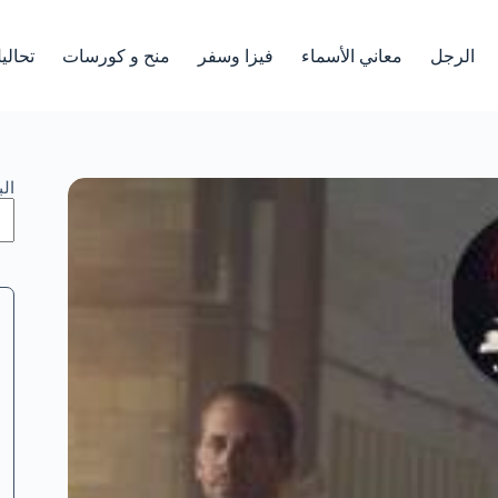
الرجل
معاني الأسماء
فيزا وسفر
منح و كورسات
تحالي
ال