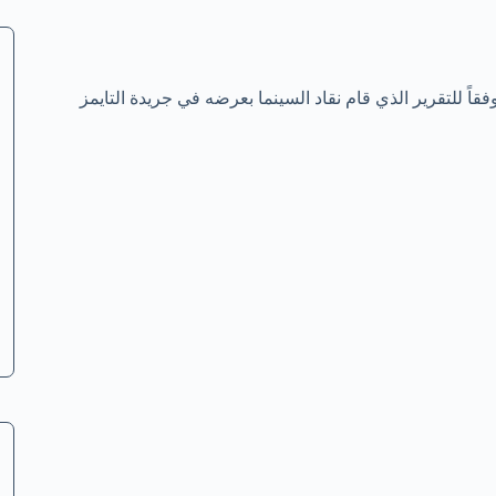
ئمة بأفضل الأفلام التي تم عرضها في عام 2015 وذلك وفقاً للتقرير الذي قام نقاد السينما بعرضه في جريدة التايمز