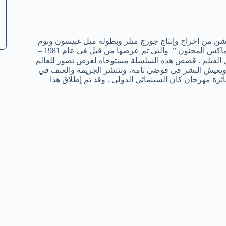
شن من إخراج وإنتاج جورج ميلر وبطولة ميل غبيسون وتوم
هاردي تشاليز ثيرون ونيكولاس هولت . فهو جزء جديد لسلسلة أفلام ” ماكس المجنون ” والتي تم عرضها من قبل في عام 1981 –
في الفيلم . قصص هذه السلسلة مستوحاه لعرض تصور للعالم
 ويعيش البشر في فوضي تامة، وتنتشر الجريمة والعنف في
ئزة مهرجان كان السينمائي الدولي . وقد تم إطلاق هذا