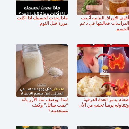
أقوى الأوراق النباتية أثبتت
ماذا يحدث لجسمك اذا اكلت
الدراسات فعاليتها في دعم
موزة قبل النوم
الجسم
طعام يدمر الغدة الدرقية
لماذا يوصف ماء الأرز بأنه
وتتناوله يومياً تجنبه من الأن
“ذهب سائل” وكيف
تستخدمه؟