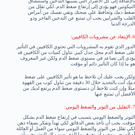
بالإضافة إلى كل الأضرار التي يسببها التدخين واستنشاق
النيكوتين فهو يؤدي إلى إرتفاع ضغط الدم. لكي تقلل من
ضغط دمك وتحافظ على صحتك وتقي نفسك من أمراض
القلب والشرايين يجب أن تمتنع عن التدخين الفاخر وذو
الدرجة الدنيا
6. الإبتعاد عن مشروبات الكافيين:
الدور الذي تقوم به المشروبات التي تحتوي الكافيين في التأثير
على ضغط الدم محل جدل كبير. تناول كميات من الكافيين قد
يؤدي إلى تصاعد في مستوى ضغط الدم ولكن غير المعروف
هو ما إذا كان التأثير دائم أو مؤقت
ولكن يجب عليك أن تلاحظ ما هو تأثير الكافيين على ضغط
دمك أنت بالتحديد خلال 30 دقيقة من تناول كوب من القهوة
مثلًا وإن كنت تلاحظ أن دنستوى ضغط الدم يرتفع لديك من
الأفضل أن تمتنع عنها
7. التقليل من التوتر والضغط اليومي:
التوتر والضغط اليومي يتسبب في إرتفاع ضغط الدم بشكل
مؤقت. يجب أن تأخذ بعض الدقائق لكي تهدأ وتفكر بصفاء ذهن
لكي تقلل من التوتر والضغط اليومي سواء من العمل أو العائلة
أو المرض. بمجرد أن تعرف ما للذي يسبب لك التوتر يجب أن