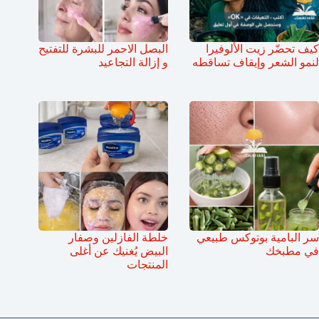
كيف تحضّر زيت الألوفيرا
البصل الاحمر للبشرة للتفتيح
لنمو الشعر وإيقاف تساقطه
و إزالة التجاعيد
سر البامية بوتوكس طبيعي
خلطة الفازلين وصفار
في مطبخك
البيض يُغنيك عن أغلى
المنتجات