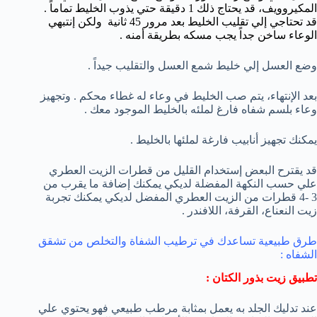
المكيروويف، قد يحتاج ذلك 1 دقيقة حتي يذوب الخليط تماماً .
قد تحتاجي إلي تقليب الخليط بعد مرور 45 ثانية ولكن إنتبهي
الوعاء ساخن جداً يجب مسكه بطريقة أمنه .
وضع العسل إلي خليط شمع العسل والتقليب جيداً .
بعد الإنتهاء، يتم صب الخليط في وعاء له غطاء محكم . وتجهيز
وعاء بلسم شفاه فارغ لملئه بالخليط الموجود معك .
يمكنك تجهيز أنابيب فارغة لملئها بالخليط .
قد يقترح البعض إستخدام القليل من قطرات الزيت العطري
علي حسب النكهة المفضلة لديكي يمكنك إضافة ما يقرب من
3 -4 قطرات من الزيت العطري المفضل لديكي يمكنك تجربة
زيت النعناع، القرفة، اللافندر .
طرق طبيعية تساعدك في ترطيب الشفاة والتخلص من
تشقق
الشفاه
:
تطبيق زيت بذور الكتان :
عند تدليك الجلد به يعمل بمثابة مرطب طبيعي فهو يحتوي علي