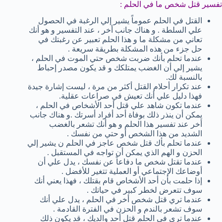
تفسير قتل شخص ما في الحلم :
القتل في الحلم عموماً يشير إلي الرغبة في الحصول
علي السلطة . و هناك جانب أخر ، عند التفسير و هو أنك
تعاني من مشكلة ما و هذا الحلم تعبير عن رغبتك في
حل جزء من هذه المشكلة بطريقة سريعة .
عندما تحلم بأنك ضربت شخص حتي الموت في الحلم ،
يشير إلي أن الغضب يمتلكك و قد يكون مصدر إحباط
بالنسبة لك.
عند تكرار أحلام القتل أكثر من مرة ، ليست إشارة جيدة
فهذا دليل علي أنك تعيش في صراعات عقلية.
عندما تكون شاهد علي قتل أحد الأشخاص في الحلم ،
يمكن أن ينذر ذلك بوفاة أحد أفراد أسرتك .و هناك جانب
أخر عند تفسير هذا الحلم و هو أنك تشعر بالغضب
الشديد من هذا الشخص أو حتي من نفسك .
عندما تحلم بأك قتل شخص عاجز في الحلم ن يشير إلي
الحزن و الهم الذي يمكن أن تواجه في المستقبل .
عندما تقتل شخص ما دفاعاً عن نفسك ، يدل علي أن
أوضاعك الإجتماعي أو العملية تتغير للأفضل .
إذا حلمت بأن أحد الأشخاص قام بقتلك ، فهذا يعني أنك
سوف تتعرض لخطر كبير في حياتك .
عندما تري قتل شخص أخر في الحلم ، يدل علي أنك
سوف تشعر بالندم و الحزن في الفترة القادمة .
عندما تري في الحلم قتل أحد والديك ، قد يكون ذلك