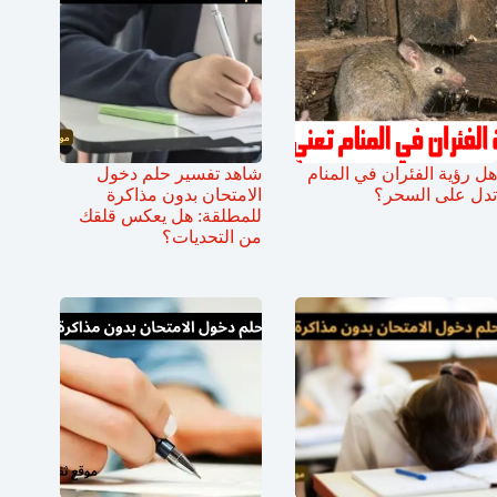
هل رؤية الفئران في المنام
شاهد تفسير حلم دخول
تدل على السحر؟
الامتحان بدون مذاكرة
للمطلقة: هل يعكس قلقك
من التحديات؟