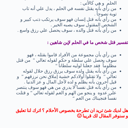
الحلم و هي كالأتي :
من رأي بأنه يقتل نفسه في الحلم ، يدل علي أنه تاب
توبة نصوحاً .
من رأي بأنه قتل إنسان فهو سوف يرتكب ذنب كبير و
الشخص المقتول سوف يصبه الخير .
من رأي بأنه قتل والده ، سوف يحصل علي رزق واسع .
تفسير قتل شخص ما في الحلم لإبن شاهين :
من رأي بأن مجموعة من الأفراد قاموا بقتله ، فهو
سوف يحصل علي سلطة و حكم لقوله تعالي ” من قتل
مظلوماً فقد جعلنا لوليه سلطاناً “
من رأي بأنه يقتل ولده سوف يرزق رزق حلال لقوله
تعالي ” ولا تقتلوا أولادكم خشية إملاق نحن نرزقهم ” و
قيل أخرون بأنه يظلم و لده لأجل المال و عز الدنيا .
من رأي بأنه قتل نفسا ًلا يدري من هي فهو سوف ينتصر
علي عدوه و ينجو من الهم و الغم لقوله تعالي ” و قتلت
نفساً فنجيناك من الغم “
هل لديك شئ تريد ان تطرحة بخصوص الأحلام ؟ اترك لنا تعليق
و سنوفر المقال لك قريبا 🙂