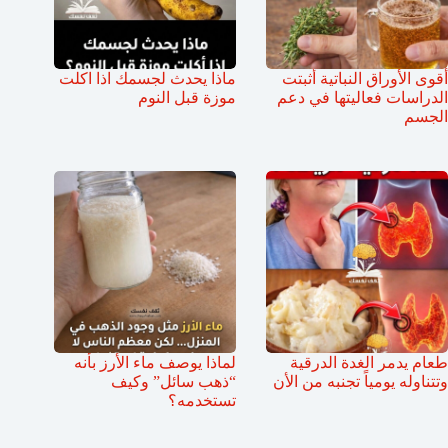
أقوى الأوراق النباتية أثبتت
ماذا يحدث لجسمك اذا اكلت
الدراسات فعاليتها في دعم
موزة قبل النوم
الجسم
طعام يدمر الغدة الدرقية
لماذا يوصف ماء الأرز بأنه
وتتناوله يومياً تجنبه من الأن
“ذهب سائل” وكيف
تستخدمه؟