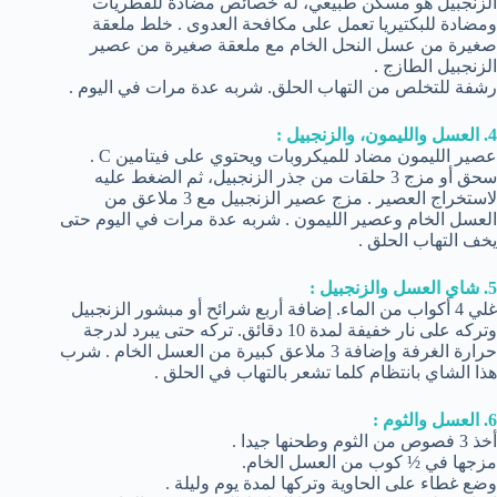
الزنجبيل هو مسكن طبيعي، له خصائص مضادة للفطريات
ومضادة للبكتيريا تعمل على مكافحة العدوى . خلط ملعقة
صغيرة من عسل النحل الخام مع ملعقة صغيرة من عصير
الزنجبيل الطازج .
رشفة للتخلص من التهاب الحلق. شربه عدة مرات في اليوم .
4. العسل والليمون، والزنجبيل :
عصير الليمون مضاد للميكروبات ويحتوي على فيتامين C .
سحق أو مزج 3 حلقات من جذر الزنجبيل، ثم الضغط عليه
لاستخراج العصير . مزج عصير الزنجبيل مع 3 ملاعق من
العسل الخام وعصير الليمون . شربه عدة مرات في اليوم حتى
يخف التهاب الحلق .
5. شاي العسل والزنجبيل :
غلي 4 أكواب من الماء. إضافة أربع شرائح أو مبشور الزنجبيل
وتركه على نار خفيفة لمدة 10 دقائق. تركه حتى يبرد لدرجة
حرارة الغرفة وإضافة 3 ملاعق كبيرة من العسل الخام . شرب
هذا الشاي بانتظام كلما تشعر بالتهاب في الحلق .
6. العسل والثوم :
أخذ 3 فصوص من الثوم وطحنها جيدا .
مزجها في ½ كوب من العسل الخام.
وضع غطاء على الحاوية وتركها لمدة يوم وليلة .