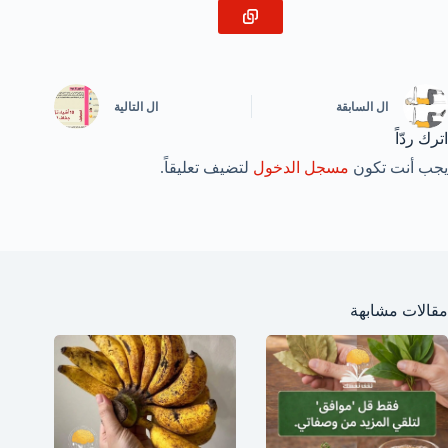
ال
السابقة
ال
التالية
اترك ردّاً
يجب أنت تكون
مسجل الدخول
لتضيف تعليقاً.
مقالات مشابهة