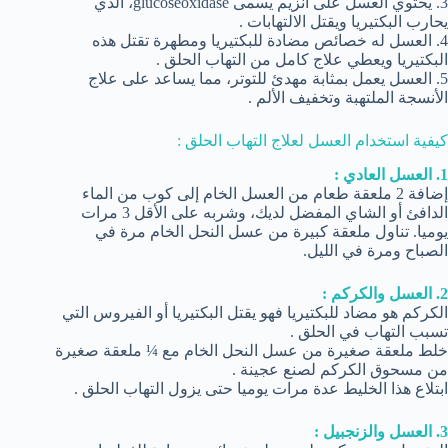
3. يحتوي العسل على انزيم يسمى glucoseoxidase، الذي
يحارب البكتيريا ويقتل الالتهابات .
4. العسل له خصائص مضادة للبكتيريا ومطهرة تقتل هذه
البكتيريا ويعطي علاج كامل من التهاب الحلق .
5. العسل يعمل بمثابة مهدئ للتوتر، مما يساعد على علاج
الأنسجة الملتهبة وتخفيف الألم .
كيفية استخدام العسل لعلاج التهاب الحلق :
1. العسل العادي :
إضافة 2 ملعقة طعام من العسل الخام إلى كوب من الماء
الدافئ أو الشاي المفضل لديك، وشربه على الأقل 3 مرات
يوميا. تناول ملعقة كبيرة من عسل النحل الخام مرة في
الصباح ومرة في الليل.
2. العسل والكركم :
الكركم هو مضاد للبكتيريا فهو يقتل البكتيريا أو الفيروس التي
تسبب التهاب في الحلق .
خلط ملعقة صغيرة من عسل النحل الخام مع ¼ ملعقة صغيرة
من مسحوق الكركم لصنع عجينة .
ابتلاع هذا الخليط عدة مرات يوميا حتى يزول التهاب الحلق .
3. العسل والزنجبيل :