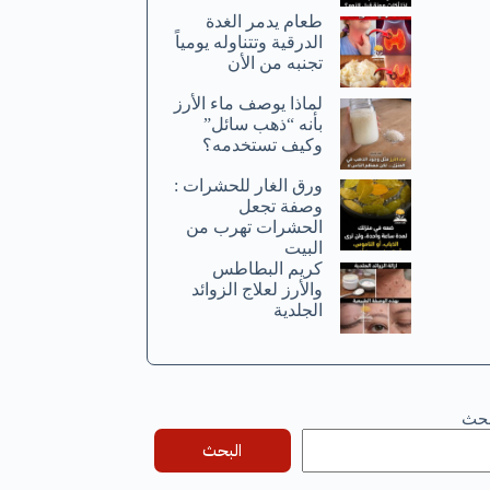
طعام يدمر الغدة
الدرقية وتتناوله يومياً
تجنبه من الأن
لماذا يوصف ماء الأرز
بأنه “ذهب سائل”
وكيف تستخدمه؟
ورق الغار للحشرات :
وصفة تجعل
الحشرات تهرب من
البيت
كريم البطاطس
والأرز لعلاج الزوائد
الجلدية
بحث
البحث