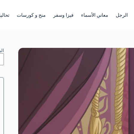
الرجل
معاني الأسماء
فيزا وسفر
منح و كورسات
تحالي
ال