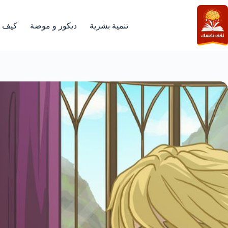
لتجاوز
لى
لمحتوى
تنمية بشرية
ديكور و موضة
كيف