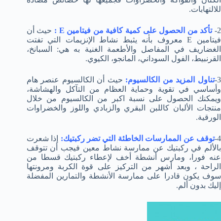
للالتهابات.
2
تأكد من الحصول على كمية كافية من فيتامين E :
حيث أن
فيتامين E معروف بأنه يثبط نشاط الإنزيمات التي تفتت
الغضاريف في المفاصل والأطعمة الغنية به هي: السبانخ،
القرنبيط، الفول السوداني، المانجو، الكيوي.
3
تناول المزيد من الكالسيوم:
حيث أن الكالسيوم عنصر هام
وأساسي في تقوية وحماية العظام من التآكل والهشاشة،
ويمكنك الحصول على نسبة اكبر من الكالسيوم من خلال
منتجات الألبان كاللبن البقري والزبادي واللوز والخضراوات
الورقية.
4
توقف عن الممارسات الخاطئة التي تضر ركبتيك:
إذا شعرت
بالألم في ركبتيك عن ممارسة نشاط معين فيجب أن تتوقف
عنه فورا، ومارس أنشطة أخف لإعطاء ركبتيك قسطا من
الراحة ، وبعد أشهر من التركيز على قوة الكربة ومرونتها
سوف يكون قادرا على ممارسة الأنشطة والتمارين المفضلة
إليك بدون ألم.