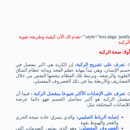
style=”text-align: justify;”>
نقدم لك الأن كيفية وطريقة تقوية
الركبة
أولا: صحة الركبة
1
تعرف على تشريح الركبة:
إن الكربة هي اكبر مفصل في
جسم الإنسان، وهي تبدأ بنهاية عظم الفخذ وبداية عظام الساق
العلوية والرضفة، وترتبط تلك العظام ببعضها البعض من خلال
الغضاريف والأربطة بما في ذلك الغضروف المفصلي.
2
تعرف على الإصابات الأكثر شيوعا بمفصل الركبة :
فبما أن
مفصل الركبة هو أكبر مفاصل الجسم فهو دائما عرضة
للإصابات المختلفة مثل:
إصابة الرباط الصليبي:
والذي يتمزق عادة نتيجة الجري
والقفز والهبوط بقوة
الغضروف المفصلي:
وهو الذي يمتص الصدمات التي