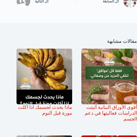
ال
السابقة
ال
التالية
مقالات مشابهة
أقوى الأوراق النباتية أثبتت
ماذا يحدث لجسمك اذا اكلت
الدراسات فعاليتها في دعم
موزة قبل النوم
الجسم