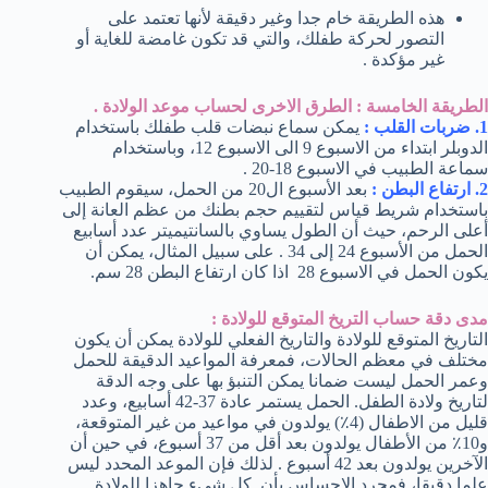
هذه الطريقة خام جدا وغير دقيقة لأنها تعتمد على
التصور لحركة طفلك، والتي قد تكون غامضة للغاية أو
غير مؤكدة .
الطريقة الخامسة : الطرق الاخرى لحساب موعد الولادة .
1. ضربات القلب :
يمكن سماع نبضات قلب طفلك باستخدام
الدوبلر ابتداء من الاسبوع 9 الى الاسبوع 12، وباستخدام
سماعة الطبيب في الاسبوع 18-20 .
2. ارتفاع البطن :
بعد الأسبوع ال20 من الحمل، سيقوم الطبيب
باستخدام شريط قياس لتقييم حجم بطنك من عظم العانة إلى
أعلى الرحم، حيث أن الطول يساوي بالسانتيميتر عدد أسابيع
الحمل من الأسبوع 24 إلى 34 . على سبيل المثال، يمكن أن
يكون الحمل في الاسبوع 28 اذا كان ارتفاع البطن 28 سم.
مدى دقة حساب التريخ المتوقع للولادة :
التاريخ المتوقع للولادة والتاريخ الفعلي للولادة يمكن أن يكون
مختلف في معظم الحالات، فمعرفة المواعيد الدقيقة للحمل
وعمر الحمل ليست ضمانا يمكن التنبؤ بها على وجه الدقة
لتاريخ ولادة الطفل. الحمل يستمر عادة 37-42 أسابيع، وعدد
قليل من الاطفال (4٪) يولدون في مواعيد من غير المتوقعة،
و10٪ من الأطفال يولدون بعد أقل من 37 أسبوع، في حين أن
الآخرين يولدون بعد 42 أسبوع . لذلك فإن الموعد المحدد ليس
علما دقيقا، فمجرد الاحساس بأن كل شيء جاهزا للولادة