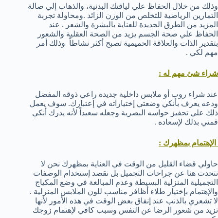
وذلك من خلال الحفاظ علي لياقتك البدنية، والذهاب إلي صالة
التمارين الرياضية للتخلص من الوزن الزائد .ومحاولة تجربة
المزيد من الطرق الجديدة للعناية بالبشرة والشعر . عند
الحفاظ علي صحة الجسم يزيد من الصحة العقلية والشعور
بتقدير الذات والعلاقة الحميمية تصبح أكثر نشاطاً وذلك أمر
مهم لكي .
شراء شئ مهم له :
عند شراء روب أو ملابس داخلية جديدة راعي ذوقه المفضل
ودعه يعرف بأنكي وضعتي إختياراته في إعتبارك. سوف يعمل
ذلك علي تحفيز حواسه البصرية وجعله سعيداً لأنه يدرك أنكي
قمتي بذلك لإسعاده .
الإهتمام بمظهرك :
حاولي قضاء القليل من الوقت في العناية بمظهرك نحن لا
نتحدث هنا عن جراحات التجميل بل نقصد إستخدام الوصفات
التجميلية المنزلية البسيطة وعدم المبالغة في وضع المكياج
والإهتمام بإختيار طلاء أظافر مناسب للون الملابس المنزلية .
لا تشعري بالذنب عند إنفاق بعض الوقت في هذه الأمور لأنها
تزيد من شعور الرضا عن النفس وسبب كافي لإهتمام زوجك