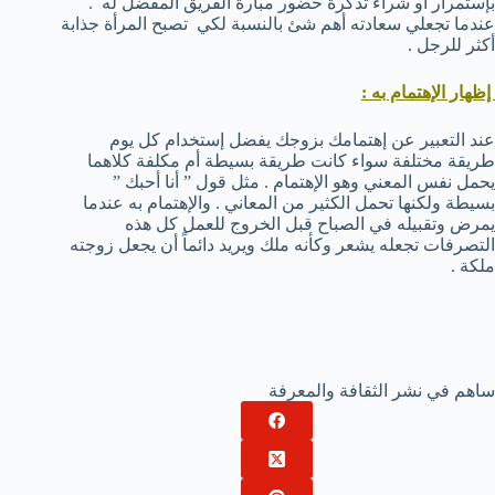
بإستمرار أو شراء تذكرة حضور مبارة الفريق المفضل له .
عندما تجعلي سعادته أهم شئ بالنسبة لكي تصبح المرأة جذابة
أكثر للرجل .
إظهار الإهتمام به :
عند التعبير عن إهتمامك بزوجك يفضل إستخدام كل يوم
طريقة مختلفة سواء كانت طريقة بسيطة أم مكلفة كلاهما
يحمل نفس المعني وهو الإهتمام . مثل قول ” أنا أحبك ”
بسيطة ولكنها تحمل الكثير من المعاني . والإهتمام به عندما
يمرض وتقبيله في الصباح قبل الخروج للعمل كل هذه
التصرفات تجعله يشعر وكأنه ملك ويريد دائماً أن يجعل زوجته
ملكة .
ساهم في نشر الثقافة والمعرفة