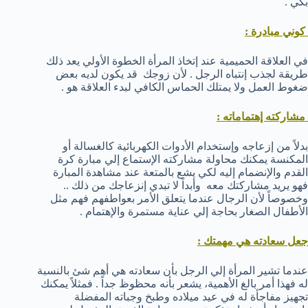
بكي .
كوني مبادرة :
في العلاقة الحميمية عند إتخاذ المرأة الخطوة الأولي يعد ذلك
طريقة لجذب إنتباه الرجل . لأن زوجك قد يكون لديه بعض
ضغوط العمل ولا يمتلك الحماس الكافي لبدء العلاقة هو .
مشاركته إهتماماته :
بدلاً من إزعاجه وإستخدام الأدوات الكهربائية كالغسالة أو
المكنسة يمكنك محاولة مشاركته الإستماع إلي مبارة كرة
القدم والإنضمام إليه لكي يشع بالمتعة عند مشاهدة المبارة
فهو يريد مشاركتك معه وأبداً لا تبدي إنزعاجك من ذلك ..
وخصوصاً لأن الرجال عندما يتعلق الأمر بعواطفهم فهم مثل
الأطفال الصغار بحاجة إلي عناية مستمرة والإهتمام .
جعل سعادته هي مهمتك :
عندما تشير المرأة إلي الرجل بأن سعادته هي أهم شئ بالنسبة
له فهذا أمر بالغ الأهمية، يشعر بأنه محظوظ جداً . فمثلاً يمكنك
تجهيز مفاجأة له في عيد ميلاده وطبخ وجباته المفضلة