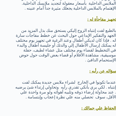
الملابس الداخلية بأسعار معقولة لتجديد ملابسك الداخلية.
الإهتمام بالملابس الداخلية يجعلك مثيرة جداً أمام عنينه .
تجهيز مفاجأة له :
بالطبع لفت إنتباه الزوج إليكي يستحق منك بذل المزيد من
الجهد والتفكير الإبداعي حول البحث عن خطط مفاجأت سارة
له . فإذا كان لديكي أطفال وعند الرغبة في تجهيز يوم مختلف
له يمكنك إرسال الأطفال إلي والدتك أو جليسة أطفال والبدء
في التخطيط لقضاء يوم مختلف مثل عشاء لطيف، حفلة
موسيقية، مشاهدة الأفلام أو قضاء بعض الوقت حول حوض
الإستحمام الدافئ .
سؤاله عن رأيه :
عندما تكونوا في الخارج لشراء ملابس جديدة يمكنك لفت
إنتباه . لكي يري بأنكي تقدري رأيه وتحاولي إرتداء شئ يرضيه
. عند محاولة إرضاء ذوقه وتلبيه أهوائه ولو مرة واحدة علي
الأقل، سوف تحصلي منه علي نظرة إعجاب وإبتسامة .
الحفاظ علي جمالك :