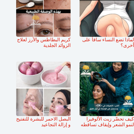
لماذا تضع النساء ساقاً على
كريم البطاطس والأرز لعلاج
أخرى؟
الزوائد الجلدية
كيف تحضّر زيت الألوفيرا
البصل الاحمر للبشرة للتفتيح
لنمو الشعر وإيقاف تساقطه
و إزالة التجاعيد