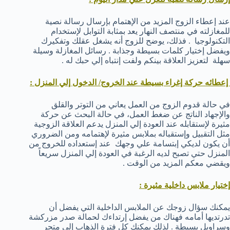
عند إعطاء الزوج المزيد من الإهتمام بإرسال رسالة نصية
للمغازلته في منتصف النهار يعد بمثابة التوابل لإستخدام
التكنولوجيا . فذلك، يوضح للزوج أنه يشغل عقلك وتفكيرك
ويفضل إختيار كلمات بسيطة وجذابة . رسائل المغازلة وسيلة
سهلة لتعزيز العلاقة بينكم ولفت إنتباه إلي حبك له .
إعطائه حركة إغراء بسيطة عند الخروج/ الدخول إلي المنزل :
في حالة قدوم الزوج من العمل يعاني من التوتر والقلق
والإجهاد الناتج عن ضغط العمل، في حالة البحث عن حركة
مثيرة لإستقابله عند العودة إلي المنزل يدعم العلاقة الزوجية
مثل التقبيل وإستقباله بملابس مثيرة لإهتمامه ومن الضروري
أن يكون لديكي إبتسامة علي وجهك عند إستعداده للخروج من
المنزل حتي تصبح لديه الرغبة في العودة إلي المنزل سريعاً
ويقضي معكم المزيد من الوقت .
إختيار ملابس داخلية مثيرة :
يمكنك سؤال زوجك عن الملابس الداخلية التي يفضل أن
تدرتديها أمامه فهناك من يفضل إرتداءك لحمالة صدر مزركشة
وسراويل بسيطة . لذلك يمكنك كل فترة الذهاب إلي متجر