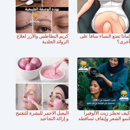
لماذا تضع النساء ساقاً على
كريم البطاطس والأرز لعلاج
أخرى؟
الزوائد الجلدية
كيف تحضّر زيت الألوفيرا
البصل الاحمر للبشرة للتفتيح
لنمو الشعر وإيقاف تساقطه
و إزالة التجاعيد