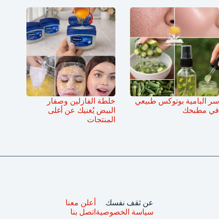
سر البامية بوتوكس طبيعي
خلطة الفازلين وصفار
في مطبخك
البيض يُغنيك عن أغلى
المنتجات
عن ثقف نفسك
أعلن معنا
سياسة الخصوصية
اتصل بنا