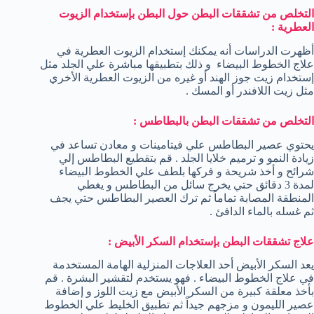
التخلص من تشققات البطن حول البطن بإستخدام الزيوت
العطرية :
أظهرت الدراسات أنه يمكنك إستخدام الزيوت العطرية في
علاج الخطوط البيضاء و ذلك بتطبيقها مباشرة علي الجلد مثل
إستخدام زيت جوز الهند أو غيره من الزيوت العطرية الأخري
مثل زيت اللافندر أو المسك .
التخلص من تشققات البطن بالبطاطس :
يحتوي عصير البطاطس علي فيتامينات و معادن تساعد في
زيادة النمو و ترميم خلايا الجلد . قم بتقطيع البطاطس إلي
شرائح و أخذ شريحة و فركها بلطف علي الخطوط البيضاء
لمدة 3 دقائق حتي يخرج سائل من البطاطس و يغطي
المنطقة المصابة تماماً ثم ترك العصير البطاطس حتي يجف
ثم غسله بالماء الدافئ .
علاج تشققات البطن بإستخدام السكر الأبيض :
يعد السكر الأبيض أحد العلاجات المنزلية الهامة المستخدمة
في علاج الخطوط البيضاء . فهو يستخدم لتقشير البشرة . قم
بأخذ معلقة كبيرة من السكر الأبيض مع زيت اللوز و إضافة
عصير الليمون و مزجهم جيداً ثم تطبيق الخليط علي الخطوط