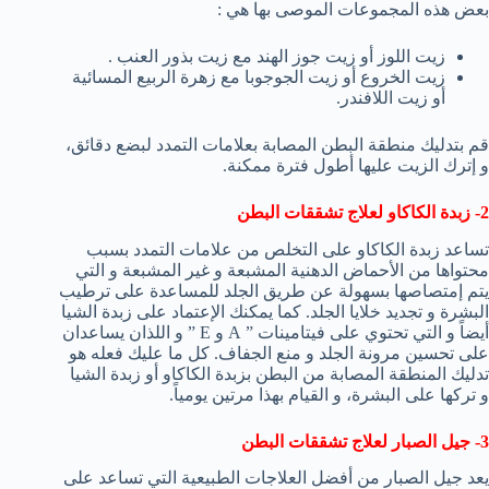
بعض هذه المجموعات الموصى بها هي :
زيت اللوز أو زيت جوز الهند مع زيت بذور العنب .
زيت الخروع أو زيت الجوجوبا مع زهرة الربيع المسائية
أو زيت اللافندر.
قم بتدليك منطقة البطن المصابة بعلامات التمدد لبضع دقائق،
و إترك الزيت عليها أطول فترة ممكنة.
2- زبدة الكاكاو ل
علاج تشققات البطن
تساعد زبدة الكاكاو على التخلص من علامات التمدد بسبب
محتواها من الأحماض الدهنية المشبعة و غير المشبعة و التي
يتم إمتصاصها بسهولة عن طريق الجلد للمساعدة على ترطيب
البشرة و تجديد خلايا الجلد. كما يمكنك الإعتماد على زبدة الشيا
أيضاً و التي تحتوي على فيتامينات ” A و E ” و اللذان يساعدان
على تحسين مرونة الجلد و منع الجفاف. كل ما عليك فعله هو
تدليك المنطقة المصابة من البطن بزبدة الكاكاو أو زبدة الشيا
و تركها على البشرة، و القيام بهذا مرتين يومياً.
3- جيل الصبار ل
علاج تشققات البطن
يعد جيل الصبار من أفضل العلاجات الطبيعية التي تساعد على