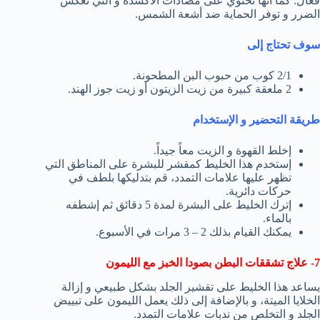
فعال. كما أنها تحتوي على مضادات الأكسدة و التي تعكس
الضرر و توفر الحماية ضد أشعة الشمس.
سوف تحتاج إلى
2/1 كوب من حبوب البن المطحونة.
2 ملعقة كبيرة من زيت الزيتون أو زيت جوز الهند.
طريقة التحضير و الإستخدام
إخلط القهوة و الزيت معاً جيداً.
إستخدم هذا الخليط كمقشر للبشرة على المناطق التي
تظهر عليها علامات التمدد، قم بتدليكها بلطف في
حركات دائرية.
إترك الخليط على البشرة لمدة 5 دقائق ثم إشطفه
بالماء.
يمكنك القيام بذلك 2 – 3 مرات في الأسبوع.
7- علاج تشققات البطن بصودا الخبز مع الليمون
يساعد هذا الخليط على تقشير الجلد بشكل طبيعي و إزالة
الخلايا الميتة، و بالإضافة إلى ذلك يعمل الليمون على تبييض
الجلد و التخلص من ندبات علامات التمدد.