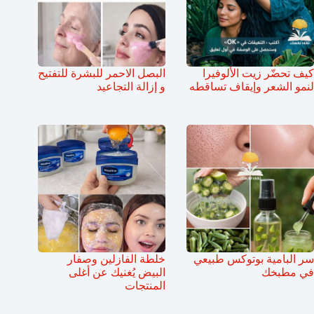
كيف تحضّر زيت الألوفيرا
البصل الاحمر للبشرة للتفتيح
لنمو الشعر وإيقاف تساقطه
و إزالة التجاعيد
سر البامية بوتوكس طبيعي
خلطة الفازلين وصفار
في مطبخك
البيض يُغنيك عن أغلى
المنتجات