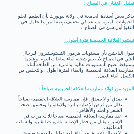
تقليل الغثيان في الصباح :
يذكر بعض أستاذة الجامعة في ولاية نيويورك بأن الطعم الحلو
للحيوانات المنوية يساعد في تخفيف رغبة المرأة الحامل في
التقيؤ أول شئ في الصباح .
تستمر العلاقة الحميمية فترة أطول :
يقول الباحثين بأن مستويات هرمون التستوستيرون للرجال
أعلي في الصباح لأنه يتم شحنه أثناء ساعات النوم وعندما
يستيقظ تصبح المستويات عالية والمزيد من الطاقة أثناء
ممارسة العلاقة الحميمية والبقاء لفترة أطول . والتخلص من
الكسل أثناء العمل .
المزيد من فوائد ممارسة العلاقة الحميمية صباحاً :
صدق أو لا تصدق، فإن ممارسة العلاقة الحميمية صباحاً
تقلل من فرص الإصابة بالبرد والإنفلونزا وتحسين صحة
الشعر والجلد والأظافر .
عند ممارسة العلاقة الحميمية صباحاً ثلاث مرات في
الإسبوع يقلل من خطر الإصابة بالنوبات القلبية والسكتة
الدماغية .
لا تجعلك تتضايق من أداء المسئوليات اليومية ويصبح