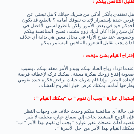
تقليل التنافس بينكم :
هل تعتقدي بأنكي أذكي من شريك حياتك ؟ هل تبحثي عن
فرص جيدة بإستمرار لإثبات تفوقك أمامه ؟ بالطبع قد يكون
أحدكم جيد في بعض الأمور ولكن بالطبع لستي الأفضل في
كل شئ . فإذا كان لديك زوج متشدد تصبح المنافسة بينكم
وخصوصاً عند طرح الأراء في مجال معين هي بداية أي خلاف
لذلك يجب تقليل الشعور بالتنافس المستمر بينكم .
إقتراح القيام بشئ مؤقت :
عندما تزداد رياح العناد بينكم ويبدو الأمر معقد بينكم . بسبب
صعوبة إقناع زوجك بفكرة معينة . يمكنك تركه لإعطائه فرصة
لإعادة النظر . وإذا قام شريك حياتك برفض فكرة جيدة تقومي
بطرحها أمامه، يمكنك عرض خيار الخروج للعشاء .
إستبدال عبارة ” يجب أن تقوم ” ب “يمكنك القيام ” :
في حالة أي مناقشة بينكم وحدث خلاف في وجهات النظر
فإن الزوج المتشدد بحاجة إلي سماع عبارة مختلفة لا تثير
غضبه لذلك ننصحك بتغير عبارة ” يجب أن تقوم بهذا الأمر ” ب”
يمكنك القيام بهذا الأمر من أجل الأسرة ” .