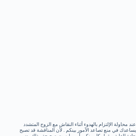
عند محاولة الإلتزام بالهدوء أثناء النقاش مع الزوج المتشدد
يساعدك في منع تصاعد الأمور بينكم . لأن المناقشة قد تصبح
حادة للغاية ويقول كل منكم أمور ليست صحيحة وذلك يضر