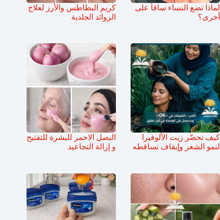
لماذا تضع النساء ساقاً على
كريم البطاطس والأرز لعلاج
أخرى؟
الزوائد الجلدية
كيف تحضّر زيت الألوفيرا
البصل الاحمر للبشرة للتفتيح
لنمو الشعر وإيقاف تساقطه
و إزالة التجاعيد