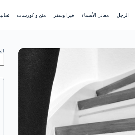
الرجل
معاني الأسماء
فيزا وسفر
منح و كورسات
تحالي
ال