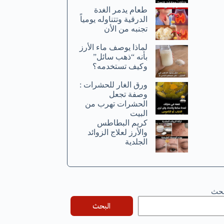
طعام يدمر الغدة
الدرقية وتتناوله يومياً
تجنبه من الأن
لماذا يوصف ماء الأرز
بأنه “ذهب سائل”
وكيف تستخدمه؟
ورق الغار للحشرات :
وصفة تجعل
الحشرات تهرب من
البيت
كريم البطاطس
والأرز لعلاج الزوائد
الجلدية
بحث
البحث