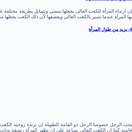
إن ارتداء المرأة للكعب العالى يجعلها تمشي وتتمايل بطريقة مختلفة ع
بها المرأة عندما تسير بالكعب العالى ويعشقها لأن ذلك الكعب يجعلها م
4- يزيد من طول المرأة
يحب الرجل خصوصا الرجل ذو القامة الطويلة ان ترتدة زوجته الكعب 
قامته كما ان الكعب العالى يساعد على ان تظهر المرأة رشيقة وذات 