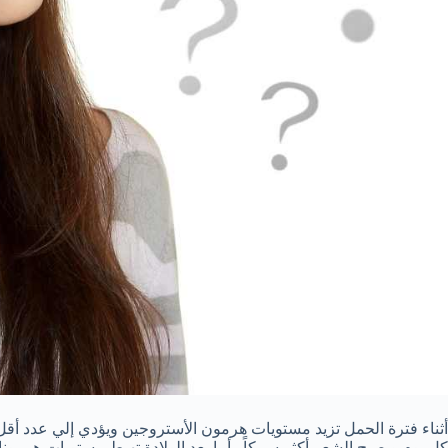
أثناء فترة الحمل تزيد مستويات هرمون الأستروجين ويؤدي إلي عدد أق
كل يوم ويصبح الشعر أكثر سمكاً . أما بعد الولادة تهبط مستويات هرم