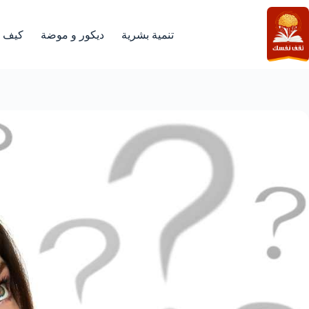
لتجاوز
لى
لمحتوى
تنمية بشرية
ديكور و موضة
كيف