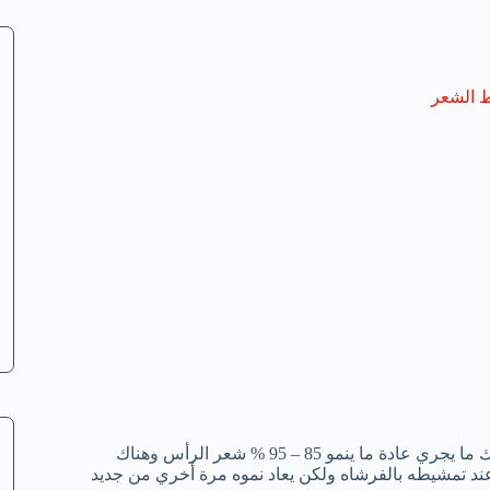
 الشعر
بعد الولادة وخصوصاً الشهور القليلة الأولي ولكن هذا الأمر طبيعي . وإليك ما يجري عادة ما ينمو 85 – 95 % شعر الرأس وهناك
قوط عند تمشيطه بالفرشاه ولكن يعاد نموه مرة أخري من جديد