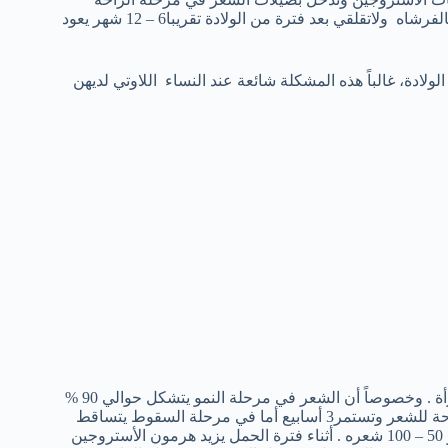
ويؤدي إلي سقوط المزيد من الشعر في الحمام أو أثناء تمشيط الشعر بالفرشاه ولاتقلقي بعد فترة من الولادة تقريبا6 – 12 شهر يعود
لادة، غالباً هذه المشكلة شائعة عند النساء اللاوتي لديهن
يحدث تغيرات في الهرمونات أثناء فترة الحمل وبعد الولادة لجسم المرأة . وخصوصاً أن الشعر في مرحلة النمو يتشكل حوالي 90 %
من الشعر وتستمر هذه المرحلة لمدة ثلاث سنوات بعدها تأتي دورة الراحة للشعر وتستمر3 أسابيع أما في مرحلة السقوط يتساقط
حوالي 10 % من الشعر القديم ويعد المعدل الطبيعي لتساقط الشعر هو 50 – 100 شعره . أثناء فترة الحمل يزيد هرمون الأستروجين