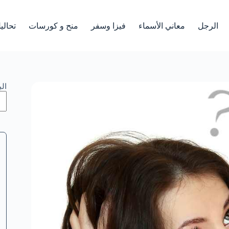
الرجل
معاني الأسماء
فيزا وسفر
منح و كورسات
تحالي
ال