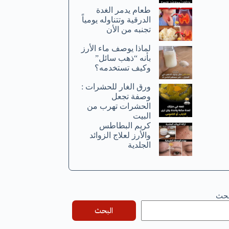
طعام يدمر الغدة
الدرقية وتتناوله يومياً
تجنبه من الأن
لماذا يوصف ماء الأرز
بأنه “ذهب سائل”
وكيف تستخدمه؟
ورق الغار للحشرات :
وصفة تجعل
الحشرات تهرب من
البيت
كريم البطاطس
والأرز لعلاج الزوائد
الجلدية
بحث
البحث