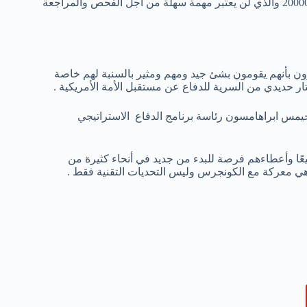
يجب أن تعرفوا أن وثائق الموجودة عن المشروع تتخطى عدد صفحاتها 20000 والذي لن يعتبر مهمة سهلة من أجل الفحص والمراجعة
عرون بأنهم يقومون بشئ جيد ومهم ومثير بالسنبة لهم خاصة
ار حديدي من السرية للدفاع عن مستقبل الأمة الأمريكية .
 جيمس ابراهامسون رئاسة برنامج الدفاع الاستراتيجي
يعًا وأعطاءهم فرصة للبدء من جديد في أنحاء كثيرة من
ا هي معركة مع الكونجرس وليس التحديات التقنية فقط .