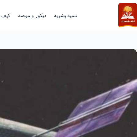
لتجاوز
لى
لمحتوى
تنمية بشرية
ديكور و موضة
كيف