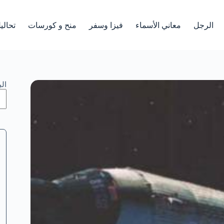
الرجل
معاني الأسماء
فيزا وسفر
منح و كورسات
تحالي
ال