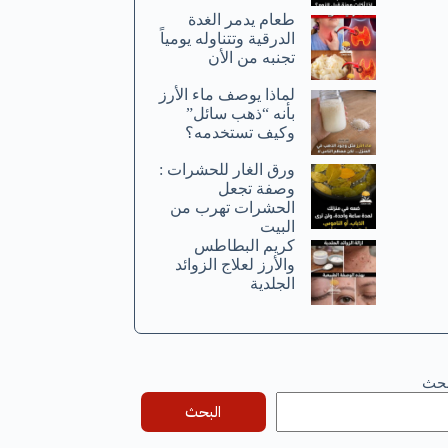
طعام يدمر الغدة
الدرقية وتتناوله يومياً
تجنبه من الأن
لماذا يوصف ماء الأرز
بأنه “ذهب سائل”
وكيف تستخدمه؟
ورق الغار للحشرات :
وصفة تجعل
الحشرات تهرب من
البيت
كريم البطاطس
والأرز لعلاج الزوائد
الجلدية
بحث
البحث