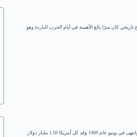
يخي كان سرًا بالغ الأهمية في أيام الحرب الباردة وهو
بدأ هذا البرنامج في ديسمبر عام 1963 على يد القوات الجوية الأمريكية وانتهى في يونيو عام 1969 وقد كل أمريكا 1.56 مليار دولار