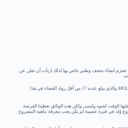
ة تعتزم انشاء متحف وطني خاص بها لذلك ارتأت أن تعلن عن
ه .
كما سيحتوي المتحف عن بعض المعلومات الطاقم الذي كان يعمل في MOL والذي يبلغ عدده 17 من أفل رواد الفضاء في هذا
.
يها الوقت تُشوه وتُنسى ولكن هذه الوثائق تعطينا الفرصة
وع وُلد في فترة عصيبة لم يكن يجب معرفة ماهية المشروع