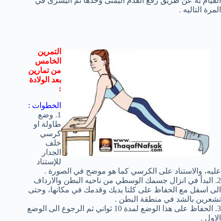
القيام به عن طريق رفع القدم اليمنى وحدها ثم اليسرى في
المرة التاليه .
التمرين
الخامس
من
تمارين
بعد الولادة
:
الخطوات :
1. وضع
طاولة او
كرسي
خلف
الجدار
للإستناد
عليه، والاستناد على الكرسي كما هو موضح في الصورة .
2. البدأ في انزال جسمك الوسطي من ناحيه البطن والارداف
الى اسفل مع الحفاظ على كلتا يديك وقدمك في مكانها، وحتى
تشعرين بالشد في منطقة البطن .
3. الحفاظ على هذا الوضع لمدة 10 ثواني ثم الرجوع الى الوضع
الاول .