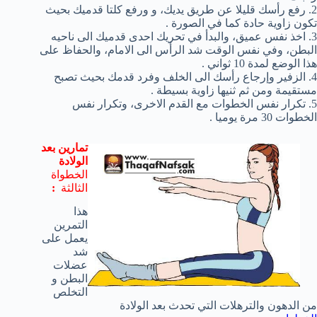
2. رفع رأسك قليلا عن طريق يديك، و ورفع كلتا قدميك بحيث
تكون زاوية حادة كما في الصورة .
3. اخذ نفس عميق، والبدأ في تحريك احدى قدميك الى ناحيه
البطن، وفي نفس الوقت شد الرأس الى الامام، والحفاظ على
هذا الوضع لمدة 10 ثواني .
4. الزفير وإرجاع رأسك الى الخلف وفرد قدمك بحيث تصبح
مستقيمة ومن ثم ثنيها زاوية بسيطة .
5. تكرار نفس الخطوات مع القدم الاخرى، وتكرار نفس
الخطوات 30 مرة يوميا .
تمارين بعد
الولادة
الخطواة
الثالثة
:
هذا
التمرين
يعمل على
شد
عضلات
البطن و
التخلص
من الدهون والترهلات التي تحدث بعد الولادة