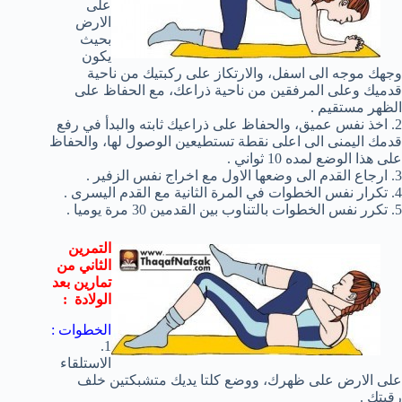
على
الارض
بحيث
يكون
وجهك موجه الى اسفل، والارتكاز على ركبتيك من ناحية
قدميك وعلى المرفقين من ناحية ذراعك، مع الحفاظ على
الظهر مستقيم .
2. اخذ نفس عميق، والحفاظ على ذراعيك ثابته والبدأ في رفع
قدمك اليمنى الى اعلى نقطة تستطيعين الوصول لها، والحفاظ
على هذا الوضع لمده 10 ثواني .
3. ارجاع القدم الى وضعها الاول مع اخراج نفس الزفير .
4. تكرار نفس الخطوات في المرة الثانية مع القدم اليسرى .
5. تكرر نفس الخطوات بالتناوب بين القدمين 30 مرة يوميا .
التمرين
الثاني من
تمارين بعد
الولادة :
الخطوات :
1.
الاستلقاء
على الارض على ظهرك، ووضع كلتا يديك متشبكتين خلف
رقبتك .