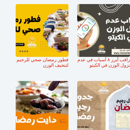
راقب أبرز ٨ أسباب في عدم
فطور رمضان صحي للرجيم
نزول الوزن في الكيتو
لتنحيف الوزن