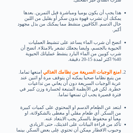
هذا يجب أن يكون يوميا ومباشرة قبل التمرين. بعدها
يمكنك أن تشرب قهوة بدون سكر أو بقليل من اللبن
خال الدسم. الكافيين منشط مما يمكنك من بذل مجهود
أكبر.
اتضح أن شرب الماء يساعد على تنشيط العمليات
الحيوية بالجسم، وايضا يجعلك تشعر بالامتلاء. اتضح أن
شرب كوبين من الماء البارد ينشط عملياتك الحيوية
40% اكثر لمدة 15-20 دقيقة.
امنع الوجبات السريعة من نظامك الغذائي
امنعها تماما.
من يتبع نظاما صحيا يمكنه أن يتوقف مرة أو اثنين عند
عربة الوجبات السريعة دون أن يعاني من تداعيات
خطرة. لكن في الأنظمة المتبعة لخسارة وزن كبير في
فترة قصيرة يجب أن تمنعها تماما.
ابتعد عن الطعام الدسم او المحتوي على كميات كبيرة
من السكر. أي طعام مقلي أو مغطى بالشكولاتة، او
معبأ او محفوظ بالسكر يجب الابتعاد عنه.
تأكد من قراءة البيانات على اغذيتك، حتى الزبادي
وحبوب الافطار ممكن أن تحتوي على بعض السكر. بينما