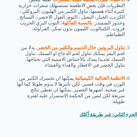
النظريات فإن بعض الاطعمة تستسهلك سعرات حرارية
كثيرة أثناء هضمها. تناول الكثير من الهليون، البروكلي ،
الكرنب، الخيار، البصل ، الثوم، الفول الاخضر،، السبانخ
وجذور الشمندر.
بالنسبة للفاكهة:
التوت البري الجريب
فروت، الكنتالوب، الليمون بدون سكر، الفراولة،
الطماطم.
تناول البروتين خال الدسم والكثير من الخضر.
بدلا من
لحم البقر يمكنك تناول لحم الدجاج او السمك. تناول
السمك تحديدا يمدك بالأحماض الامينية التي تحتاجها.
تناول الخضر في الافطار والغداء والعشاء.
الانظمة الغذائية الكيميائية
يمكنها ان تخسرك الكثير من
الوزن في وقت قصير، لكن تأثيرها لا يدوم طويلا كما أنها
غير صحية. اشهرها العصير. يمكنها ان تعطي نتائج
سريعة لكن ليس من الحكمة الاستمرار عليه لفترة
طويلة.
الجزء الثاني: غير طريقة أكلك