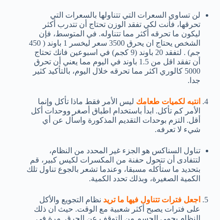
لن تساوي السعرات التي تتناولها بالسعرات التي
تحرقها، فأنت لكي تفقد الوزن تحتاج أن تتدرب أكثر
ليكون ما تحرقه أكثر مما تتناوله. في المتوسط، فإن
الشخص يحتاج ان يحرق 3500 سعر ليخسر 1 باوند ( 450
جم) . لتفقد 20 باوند (9 كجم) في اسبوعين فانك تحتاج
أن تفقد اقل من 1.5 باوند في اليوم مما يعني أن تحرق
5000 كالوري اكثر مما تحرقه خلال اليوم، بالتأكيد كثير
جدا.
انتبه لكميات طعامك
ليس الأمر فقط ماذا تأكل وإنما
الأمر كم تأكل. ابدأ باستخدام اطباق أصغر ووحدات أكل
أقل. التزم بوحدات التقديم المذكورة واسأل عن أي
شيء لا تعرفه.
تناول السناكس هو الجزء غير المحدد من النظام،
لتتفادى أن تتحول حفنة من المكسرات لكيس كبير، قم
بتحديد ما ستأكله مسبقا، وعندما تشعر بالجوع تناول تلك
الكمية الصغيرة، وبذلك تحدد الكمية.
اجعل فترات تتناول فيها ما تريد
نظام التجويع والأكل
على فترات يصبح أكثر شعبية مع الوقت. حيث ان ذلك
النظام يحمي الجسم من التوقف عن الحرق. مرة في