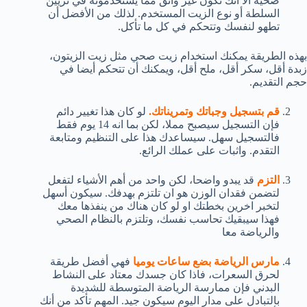
صحية الا انك تكون غير واثق مما يستخدمونه في تزيين
السلطة أو نوع الزيت المستخدم. لذلك من الأفضل أن
تطهو لنفسك وتتحكم في كل ما تأكل.
بهذه الطريقة يمكنك استخدام زيت صحي مثل زيت الزيتون،
زبدة أقل، سكر أقل، ملح أقل، ويمكنك أن تتحكم أيضا في
حجم التقديم.
قم بتسجيل وجباتك وتمريناتك.
لو كان هذا تغيير دائم
فإن التسجيل سيصبح مملا، لكن بما انه 14 يوم فقط
فالتسجيل سهل. سيساعدك هذا على التنظيم ومتابعة
التقدم. واثبات على عملك الرائع.
التزم
قد يبدو واضحا، لكن واحد من أهم الأشياء لتفعل
لتضمن فقدان الوزن هو ان تلتزم بهدفك. سيكون أسهل
لتخبر اخرين بخطتك او لو كان هناك من ينفذها معك
فهذا سيبقيك تحاسب نفسك، وتلتزم بالنظام الصحي
والرياضة معا
مارس الرياضة بضع ساعات يوميا
فهي أفضل طريقة
لحرق السعرات، فاذا كان جسدك معتاد على النشاط
البدني فإن ممارسة الرياضة المتوسطة للشديدة
بالتبادل على مدار اليوم سيكون جيد. المهم تأكد من أنك