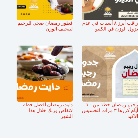
راقب أبرز ٨ أسباب في عدم
فطور رمضان صحي للرجيم
نزول الوزن في الكيتو
لتنحيف الوزن
رجيم رمضان خطة من ١٠
دايت رمضان أفضل خطة
أيام كررها ٣ مرات لتخسيس
لانقاص وزنك خلال هذا
الاكيد
الشهر