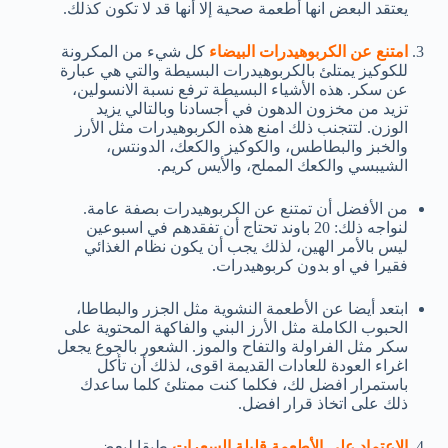
يعتقد البعض انها أطعمة صحية إلا أنها قد لا تكون كذلك.
امتنع عن الكربوهيدرات البيضاء
كل شيء من المكرونة
للكوكيز يمتلئ بالكربوهيدرات البسيطة والتي هي عبارة
عن سكر. هذه الأشياء البسيطة ترفع نسبة الانسولين،
تزيد من مخزون الدهون في أجسادنا وبالتالي يزيد
الوزن. لتتجنب ذلك امنع هذه الكربوهيدرات مثل الأرز
والخبز والبطاطس، والكوكيز والكعك، الدونتس،
الشيبسي والكعك المملح، والأيس كريم.
من الأفضل أن تمتنع عن الكربوهيدرات بصفة عامة.
لنواجه ذلك: 20 باوند تحتاج أن تفقدهم في اسبوعين
ليس بالأمر الهين، لذلك يجب أن يكون نظام الغذائي
فقيرا في او بدون كربوهيدرات.
ابتعد أيضا عن الأطعمة النشوية مثل الجزر والبطاطا،
الحبوب الكاملة مثل الأرز البني والفاكهة المحتوية على
سكر مثل الفراولة والتفاح والموز. الشعور بالجوع يجعل
اغراء العودة للعادات القديمة اقوى، لذلك أن تأكل
باستمرار افضل لك، فكلما كنت ممتلئ كلما ساعدك
ذلك على اتخاذ قرار افضل.
الاعتماد على الأطعمة قليلة السعرات
طبقا لبعض