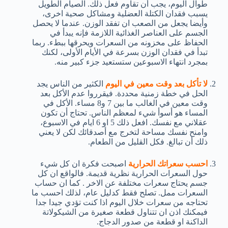
طوال اليوم، يجب أن تقاوم فعل ذلك. الصيام الطويل
يسبب فقدان الكتلة العضلية ومشاكل صحية اخرى،
وأيضا يجعل من الصعب ان تفقد الوزن. عندما لا يحصل
الجسم على العناصر الغذائية اللازمة فإنه يبدأ في
الحفاظ على مخزونه من السعرات ويحرقها ببطء. ربما
تبدأ في فقدان الوزن بسرعة في الأيام الأولى، لكنك
بمجرد انتهاء الاسبوعين ستستعيد جزء كبير منه.
لا تأكل بعد وقت معين في اليوم
الكثير من الناس يجد
الحل في خطة زمنية محددة. فيقرروا عدم الأكل بعد
وقت معين في الغالب ما بين 7 و8 مساء. الأكل في
المساء هو أسوأ شيء لمعظم الناس. تحتاج أن تكون
عقلاني مع نفسك. افعل ذلك 5 او 6 ايام في الاسبوع،
وامنح نفسك مساحة لتخرج مع أصدقائك لكن لا يعني
ذلك أن تبالغ. فكل القليل من الطعام.
احسب سعراتك الحرارية
اصبحت فكرة ان كل شيء
حول السعرات الحرارية نظرية قديمة. فالواقع ان كل
جسم يحتاج سعرات مختلفة عن الاخر . كما ان حساب
السعرات ممل. تصلح فقط كدليل عام، لذلك احسب ما
تحتاجه من سعرات خلال اليوم اذا كنت تؤدي جيدا جدا
فيمكنك اذن ان تتناول قطعة صغيرة من الشيكولاتة
الداكنة او قطعة من صدور الدجاج.