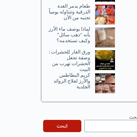
طعام يدمر الغدة
الدرقية وتتناوله يومياً
تجنبه من الأن
لماذا يوصف ماء الأرز
بأنه “ذهب سائل”
وكيف تستخدمه؟
ورق الغار للحشرات :
وصفة تجعل
الحشرات تهرب من
البيت
كريم البطاطس
والأرز لعلاج الزوائد
الجلدية
بحث
البحث