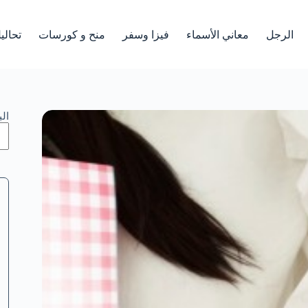
الرجل
معاني الأسماء
فيزا وسفر
منح و كورسات
تحالي
ال