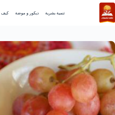
لتجاوز
لى
لمحتوى
تنمية بشرية
ديكور و موضة
كيف