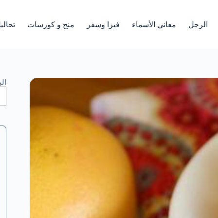
الرجل
معاني الأسماء
فيزا وسفر
منح و كورسات
تحالي
ال