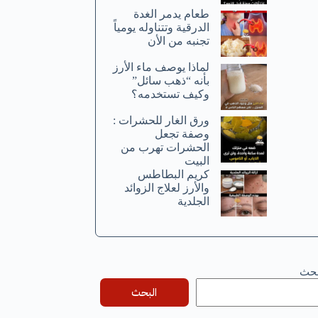
طعام يدمر الغدة
الدرقية وتتناوله يومياً
تجنبه من الأن
لماذا يوصف ماء الأرز
بأنه “ذهب سائل”
وكيف تستخدمه؟
ورق الغار للحشرات :
وصفة تجعل
الحشرات تهرب من
البيت
كريم البطاطس
والأرز لعلاج الزوائد
الجلدية
بحث
البحث