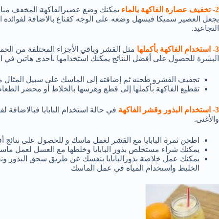
2- تخفيف عصارة الفاكهة بالماء
يمكنك وضع عصيرالفاكهة المخفف مباش
يجعل العصير سميكا فيسهل وضعه على الوجه كقناع بالاضافة لفوائده ا
التجاعيد.
3- استخدام الفاكهة بأكملها
مثل القشر وباقي الأجزاء المختلفة من ال
البشرة للحصول على أفضل النتائج يمكنك استخدامها بأحدى هاتين في ا
تجفيف القشرو طحنه ثم إضافته إلى الماسك على سبيل المثال 
تقطيع الفاكهة بأكملها إلى قطع وهرسها بالخلاط أو محضر الطعام 
3- استخدام البذور وقشر الفاكهة
في حالة استخدام البابايا فبالاضافة لف
والأغنى.
اطحن ثمرة البابايا مع القشر لعمل ماسك و للحصول على نتائج أ
يمكنك شراء مستخلص بذور البابايا وخلطها مع العسل لعمل ماسك 
يمكنك عمل خلاصة بذورالبابايا بنفسك عن طريق سحق البذور ونقع
الخليط واستخدام المياه في عمل الماسك