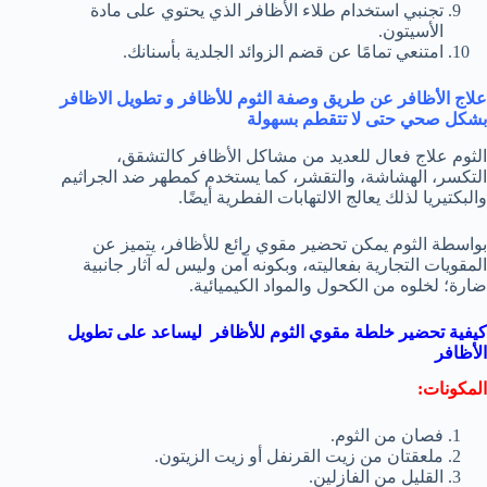
تجنبي استخدام طلاء الأظافر الذي يحتوي على مادة
الأسيتون.
امتنعي تمامًا عن قضم الزوائد الجلدية بأسنانك.
علاج الأظافر
عن طريق وصفة الثوم للأظافر و تطويل الاظافر
بشكل صحي حتى لا تتقطم بسهولة
الثوم علاج فعال للعديد من مشاكل الأظافر كالتشقق،
التكسر، الهشاشة، والتقشر، كما يستخدم كمطهر ضد الجراثيم
والبكتيريا لذلك يعالج الالتهابات الفطرية أيضًا.
بواسطة الثوم يمكن تحضير مقوي رائع للأظافر، يتميز عن
المقويات التجارية بفعاليته، وبكونه آمن وليس له آثار جانبية
ضارة؛ لخلوه من الكحول والمواد الكيميائية.
كيفية تحضير خلطة مقوي الثوم للأظافر ليساعد على تطويل
الأظافر
المكونات:
فصان من الثوم.
ملعقتان من زيت القرنفل أو زيت الزيتون.
القليل من الفازلين.