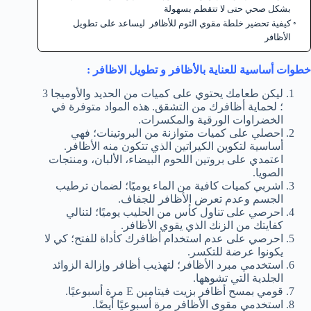
بشكل صحي حتى لا تتقطم بسهولة
كيفية تحضير خلطة مقوي الثوم للأظافر ليساعد على تطويل
الأظافر
خطوات أساسية للعناية بالأظافر و تطويل الاظافر :
ليكن طعامك يحتوي على كميات من الحديد والأوميجا 3
؛ لحماية أظافرك من التشقق. هذه المواد متوفرة في
الخضراوات الورقية والمكسرات.
احصلي على كميات متوازنة من البروتينات؛ فهي
أساسية لتكوين الكيراتين الذي تتكون منه الأظافر.
اعتمدي على بروتين اللحوم البيضاء، الألبان، ومنتجات
الصويا.
اشربي كميات كافية من الماء يوميًا؛ لضمان ترطيب
الجسم وعدم تعرض الأظافر للجفاف.
احرصي على تناول كأس من الحليب يوميًا؛ لتنالي
كفايتك من الزنك الذي يقوي الأظافر.
احرصي على عدم استخدام أظافرك كأداة للفتح؛ كي لا
يكونوا عرضة للتكسر.
استخدمي مبرد الأظافر؛ لتهذيب أظافر وإزالة الزوائد
الجلدية التي تشوهها.
قومي بمسح أظافر بزيت فيتامين E مرة أسبوعيًا.
استخدمي مقوى الأظافر مرة أسبوعيًا أيضًا.