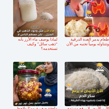
طعام يدمر الغدة الدرقية
لماذا يوصف ماء الأرز بأنه
وتتناوله يومياً تجنبه من الأن
“ذهب سائل” وكيف
تستخدمه؟
الأرز الأبيض لا يرفع مستوى
ملعقة صغيرة يوميًا ولاحظ