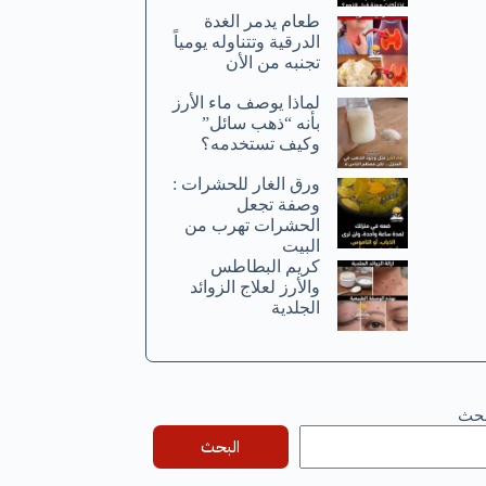
طعام يدمر الغدة
الدرقية وتتناوله يومياً
تجنبه من الأن
لماذا يوصف ماء الأرز
بأنه “ذهب سائل”
وكيف تستخدمه؟
ورق الغار للحشرات :
وصفة تجعل
الحشرات تهرب من
البيت
كريم البطاطس
والأرز لعلاج الزوائد
الجلدية
بحث
البحث