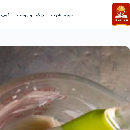
لتجاوز
لى
لمحتوى
تنمية بشرية
ديكور و موضة
كيف