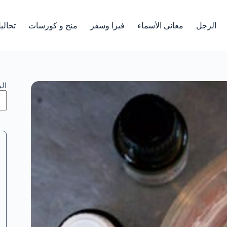
الرجل
معاني الأسماء
فيزا وسفر
منح و كورسات
تحالي
ال