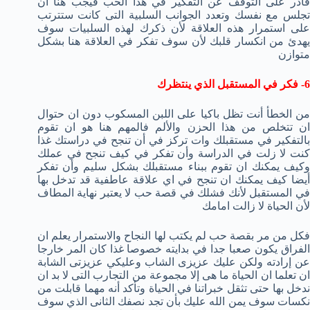
قادر على التوقف عن التفكير في هذا الحب فيجب هنا أن
تجلس مع نفسك وتعدد الجوانب السلبية التى كانت ستترتب
على استمرار هذه العلاقة لأن ذكرك لهذه السلبيات سوف
يهدئ من انكسار قلبك لأن سوف تفكر في العلاقة هنا بشكل
متوازن
6- فكر في المستقبل الذي ينتظرك
من الخطأ أنت تظل باكيا على اللبن المسكوب دون ان حتوال
ان تتخلص من هذا الحزن والألم فالمهم هنا هو ان تقوم
بالتفكير في مستقبلك وات تركز في أن تنجح في دراستك غذا
كنت لا زلت في الدراسة وأن تفكر في كيف تنجح في عملك
وكيف يمكنك ان تقوم ببناء مستقبلك بشكل سليم وأن تفكر
أيضا كيف يمكنك ان تنجح في اي علاقة عاطفية قد تدخل بها
في المستقبل لأنك فشلك في قصة حب لا يعتبر نهاية المطاف
لأن الحياة لا زالت امامك
فكل من مر بقصة حب لم يكتب لها النجاح والاستمرار يعلم ان
الفراق يكون صعبا جدا في بدايته خصوصا غذا كان المر خارجا
عن إرادته ولكن عليك عزيزى الشاب وعليكي عزيزتى الشابة
ان تعلما ان الحياة ما هى إلا مجموعة من التجارب التى لا بد ان
ندخل بها حتى تثقل خبراتنا في الحياة وتأكد أنه مهما قابلت من
نكسات سوف يمن الله عليك بأن تجد نصفك الثانى الذي سوف