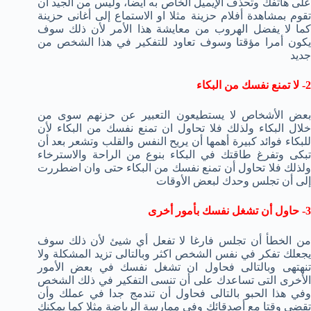
على هاتفك وتحذف الإيميل الخاص به أيضا، وليس من الجيد ان
تقوم بمشاهدة أفلام حزينة مثلا او الاستماع إلى أغانى حزينة
كما لا يفضل الهروب من معايشة هذا الأمر لأن ذلك سوف
يكون أمرا مؤقتا وسوف تعاود للتفكير في هذا الشخص من
جديد
2- لا تمنع نفسك من البكاء
بعض الأشخاص لا يستطيعون التعبير عن حزنهم سوى من
خلال البكاء ولذلك فلا تحاول ان تمنع نفسك من البكاء لأن
للبكاء فوائد كبيرة أهمها أن يريح النفس والقلب وتشعر بعد أن
تبكى وتفرغ طاقتك في البكاء بنوع من الراحة والاسترخاء
ولذلك فلا تحاول أن تمنع نفسك من البكاء حتى وان اضطررت
إلى أن تجلس وحدك لبعض الأوقات
3- حاول أن تشغل نفسك بأمور أخرى
من الخطأ أن تجلس فارغا لا تفعل أي شيئ لأن ذلك سوف
يجعلك تفكر في نفس الشخص اكثر وبالتالى تزيد المشكلة ولا
تنهتهى وبالتالى فحاول ان تشغل نفسك في بعض الأمور
الأخرى التى تساعدك على أن تنسى التفكير في ذلك الشخص
وفي هذا الحبو بالتالى فحاول أن تندمج جدا في عملك وأن
تقضى وقتا مع أصدقائك وفي ممارسة الرياضة مثلا كما يمكنك