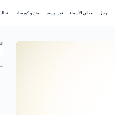
الرجل
معاني الأسماء
فيزا وسفر
منح و كورسات
تحالي
ال