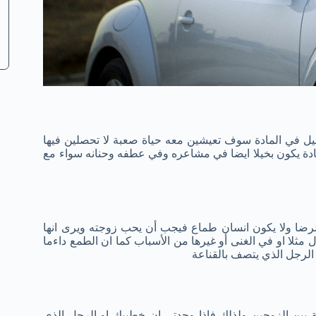
ل في المادة سوف تعيشين معه حياة صعبة لا تحصلين فيها
ادة يكون بخيلا ايضا في مشاعره وفي عطفه وحنانه سواء مع
ضا ولا يكون انسان طماع فيجب أن يحب زوجته ويرى انها
مثلا او في الغنى أو غيرها من الأسباب كما ان الطمع داءما
الرجل الذي يتصف بالقناعة
ة بين الزوجين ولذلك فإذا وجدتى ان خطيبك او الرجل الذي