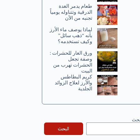
طعام يدمر الغدة
الدرقية وتتناوله يومياً
تجنبه من الأن
لماذا يوصف ماء الأرز
بأنه “ذهب سائل”
وكيف تستخدمه؟
ورق الغار للحشرات :
وصفة تجعل
الحشرات تهرب من
البيت
كريم البطاطس
والأرز لعلاج الزوائد
الجلدية
بحث
البحث