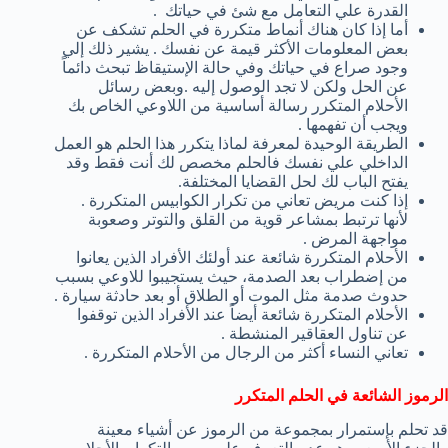
القدرة علي التعامل مع شئ في حياتك .
أما إذا كان هناك أنماط متكررة في الحلم تشكف عن
بعض المعلومات الأكثر قيمة عن نفسك . يشير ذلك إلي
وجود صراع في حياتك وفي حالة الإستيقاظ تبحث دائماً
عن الحل ولكن لا تجد الوصول إليه .وبعض رسائل
الأحلام المتكرر رسالة أساسية من اللاوعي الخاص بك
ويجب أن تفهمها .
الطريقة الوحيدة لمعرفة لماذا يتكرر هذا الحلم هو العمل
الداخلي علي نفسك فالحلم مخصص لك أنت فقط وقد
يفتح الباب لك لحل القضايا المختلفة.
إذا كنت مريض تعاني من تكرار الكوابيس المتكررة .
لأنها ترتبط بمشاعر قوية من القلق والتوتر وصعوبة
مواجهة المرض .
الأحلام المتكررة شائعة عند أولئك الأفراد الذين يعانوا
من إضطراب بعد الصدمة، حيث يستجيبوا للاوعي بسبب
حدوث صدمة مثل الموت أو الطلاق أو بعد حادثة سيارة .
الأحلام المتكررة شائعة أيضاً عند الأفراد الذين توقفوا
عن تناول العقاقير المنشطة .
تعاني النساء أكثر من الرجال من الأحلام المتكررة .
الرموز الشائعة في
الحلم المتكرر
قد تحلم بإستمرار بمجموعة من الرموز عن أشياء معينة