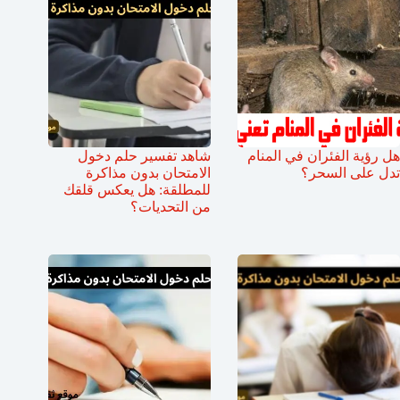
هل رؤية الفئران في المنام
شاهد تفسير حلم دخول
تدل على السحر؟
الامتحان بدون مذاكرة
للمطلقة: هل يعكس قلقك
من التحديات؟