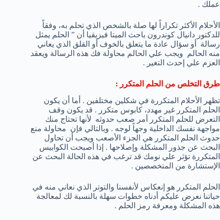
عملك .
الأحلام الأكثر تكراراً لها صلة بالشخص الذي تحلم به، وفقاً
للدكتور دانيال كوندرون باحث الميتا فيزيقيا أن ” الحلم يمثل
رسالة أو سؤال عادة ما يتعلق بالخوف أو القلق الذي يعاني
منه الحالم ويجب علي الحالم محاولة فك هذه الرسالة ويعقد
العزم علي إحدث التغير .
طرق التخلص من الحلم المتكرر :
تظهر الأحلام المتكررة في شكلين مختلفين . أما أن يكون
الحلم المتكرر غير مهدد، كابوس متكرر . قد يكون وقف
التعرض للحلم المتكرر أمر صعب حدوثه لأنها تحتاج منك
مواجهة نفسك الداخلية وجهاً لوجه . وبالتالي فإن محاولة منع
حدوث الحلم المتكرر هي الجزء الأصعب ويجب أن تحاول
البحث عن جذور المشكلة وإصلاحها . إذا أصبحت الكوابيس
المتكررة تؤثر علي نومك قد ترغب في هذه الحالة البحث عن
الإستشارة من المتخصصين .
الحلم المتكرر هو إنعكاس لأنفسنا والتوتر الذي نعاني منه في
حياتنا نعرض عليكم أدناه خطوات سهلة بالنسبة لك لمعالجة
هذه المشكلة ومعرفة رمز الحلم .