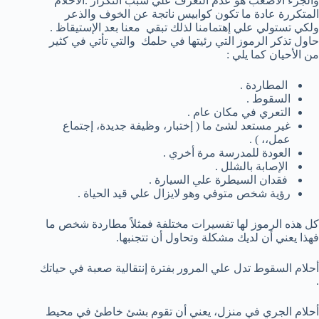
والجزء الأصعب هو عدم التعرف علي سبب التكرار .الأحلام
المتكررة عادة ما تكون كوابيس ناتجة عن الخوف والذعر
ولكي تستولي علي إهتمامنا لذلك تبقي معنا بعد الإستيقاظ .
حاول تذكر الرموز التي رئيتها في حلمك والتي تأتي في كثير
من الأحيان كما يلي :
المطاردة .
السقوط .
التعري في مكان عام .
غير مستعد لشئ ما ( إختبار، وظيفة جديدة، إجتماع
عمل،، ) .
العودة للمدرسة مرة أخري .
الإصابة بالشلل .
فقدان السيطرة علي السيارة .
رؤية شخص متوفي وهو لايزال علي قيد الحياة .
كل هذه الرموز لها تفسيرات مختلفة فمثلاً مطاردة شخص ما
فهذا يعني أن لديك مشكلة وتحاول أن تتجنبها.
أحلام السقوط تدل علي المرور بفترة إنتقالية صعبة في حياتك
.
أحلام الجري في منزل، يعني أن تقوم بشئ خاطئ في محيط