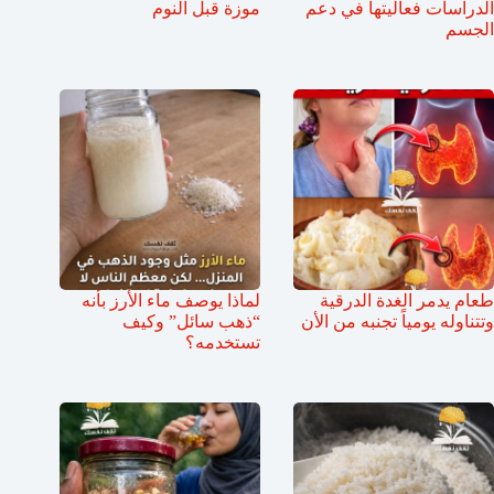
الدراسات فعاليتها في دعم
موزة قبل النوم
الجسم
طعام يدمر الغدة الدرقية
لماذا يوصف ماء الأرز بأنه
وتتناوله يومياً تجنبه من الأن
“ذهب سائل” وكيف
تستخدمه؟