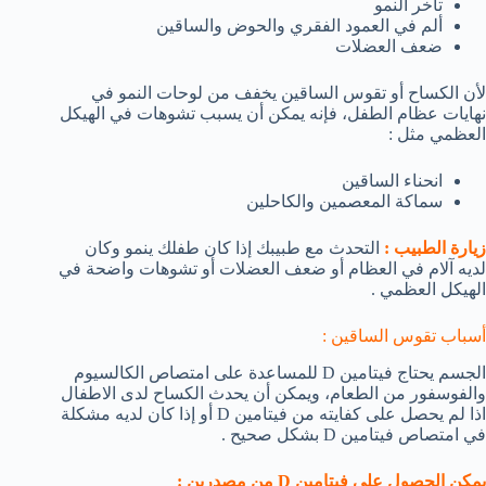
تأخر النمو
ألم في العمود الفقري والحوض والساقين
ضعف العضلات
لأن الكساح أو تقوس الساقين يخفف من لوحات النمو في
نهايات عظام الطفل، فإنه يمكن أن يسبب تشوهات في الهيكل
العظمي مثل :
انحناء الساقين
سماكة المعصمين والكاحلين
زيارة الطبيب :
التحدث مع طبيبك إذا كان طفلك ينمو وكان
لديه آلام في العظام أو ضعف العضلات أو تشوهات واضحة في
الهيكل العظمي .
أسباب تقوس الساقين :
الجسم يحتاج فيتامين D للمساعدة على امتصاص الكالسيوم
والفوسفور من الطعام، ويمكن أن يحدث الكساح لدى الاطفال
اذا لم يحصل على كفايته من فيتامين D أو إذا كان لديه مشكلة
في امتصاص فيتامين D بشكل صحيح .
يمكن الجصول على فيتامين D من مصدرين :