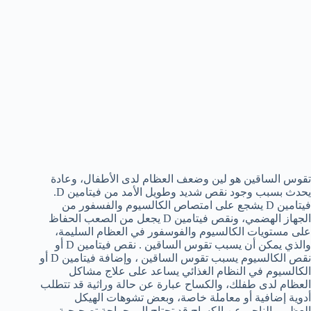
تقوس الساقين هو لين وضعف العظام لدى الأطفال، وعادة
يحدث بسبب وجود نقص شديد وطويل الأمد من فيتامين D.
فيتامين D يشجع على امتصاص الكالسيوم والفسفور من
الجهاز الهضمي، ونقص فيتامين D يجعل من الصعب الحفاظ
على مستويات الكالسيوم والفوسفور في العظام السليمة،
والذي يمكن أن يسبب تقوس الساقين . نقص فيتامين D أو
نقص الكالسيوم يسبب تقوس الساقين ، وإضافة فيتامين D أو
الكالسيوم في النظام الغذائي يساعد على علاج مشاكل
العظام لدى طفلك، والكساح عبارة عن حالة وراثية قد تتطلب
أدوية إضافية أو معاملة خاصة، وبعض تشوهات الهيكل
العظمي الناجم عن الكساح قد تحتاج الى جراحة تصحيحية.