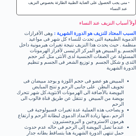
متى يجب الحصول على العناية الطبية الطارئة بخصوص النزيف
عند النساء
أولاً أسباب النزيف عند النساء
السبب المعتاد للنزيف هو الدورة الشهرية :
وهى الأفرازات
الدموية الطبيعية التى تحدث للنساء كل شهر فى مواعيد
منظمة . حيث يحدث هذا النزيف نتيجة تغيرات هيرمونية داخل
الجسم ,و المبيض هو المركز الرئيسى لأفراز الهرمونات
المسئولة عن الصفات الجنسية لدى الأنثى مثل كبر حجم
الثدى و شكل الجسم و توزيع الشعر فى الجسم و تنظيم
الدورة الشهرية
المبيض هو عضو فى حجم اللوزة و يوجد مبيضان فى
تجويف البطن على جانبى الرحم و تنتج المبايض
البويضة بالأضافة الى الهرمونات الانثوية،كل شهر تتحرك
بويضة من المبيض و تنتقل عن طريق قناة فالوب الى
الرحم
و يصاحب هذه العملية عدة تغيرات فسيولوجية فى
الرحم ،منها زيادة الامداد الدموى لبطانة الرحم و ارتفاع
هرمون الاستروجين و البروجستيرون
عندما تصل البويضة إلى الرحم فى حاله عدم حدوث
حمل تنتهى الدورة الشهرية هنا بتساقط بطانه جدار