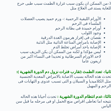
3-من الممكن ان يكون سبب غزارة الطمث سبب طبى حرج
للغاية يستدعى العلاج مثل
الأورام الليفية الرحمية :- ورم حميد يصيب العضلات
الملساء فى الرحم
أورام حميدة فى بطانة الرحم
وجود اللولب
نقصان فى إفراز هرمون الغدة الدرقية
الإصابة بامراض المناعة الذاتية مثل الذئبة
الإصابة باحد أمراض تجلط الدم
ليس مؤكدا و لكنه من الممكن أن يكن النزيف سبب
لاحد الاورام السرطانية و تحديدا فى النساء اكبر من
اربعون عاما
ثانيا:- تعدد الطمث (تقارب فترات نزول دم الدورة الشهرية ):
تحدث هذه الحاله بسبب الاصابة بالامراض المعدية الجنسية
مثل الكلاميديا و السيلان و التى تسبب عدوى و التهابات فى
الرحم و المهبل
ثالثا:-عدم انتظام الدورة الشهرية :
تحدث أحيانا هذه الحاله
نتيجه اما تعاطى اقراص منع الحمل او فى مرحله ما قبل سن
الياس