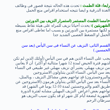
رابعا:-قلة الطمث :
تحدث هذه الحاله نتيجة قصور فى وظائف
الغدة الدرقية و ايضا نتيجه استخدام اقراص منع الحمل
خامسا الطمث المستمر (استمرار النزيف بين الدورتين
الشهريتين ):
يحدث أحيانا نزيف للمراه على هيئة نقاط بسيطه
و لكنها مستمرة بين الدورتين و بسبب اما تعاطى اقراص منع
الحمل او الضغط العصبى الشديد جدا
القسم الثانى: النزيف عن النساء فى سن اليأس (بعد سن
الخمسين )
يجب على النساء الذين هم في سن اليأس (أولئك الذين لم تكن
لديهم فترة الحيض لمدة 12 شهرا متتالية أو أكثر) أن لا يعانين
من نزيف مهبلي. يعتبر أي نزيف مهبلي غير طبيعي في النساء
بعد سن اليأس. النساء الذين يتناولون الاستروجين
والبروجسترون) قد تواجهم بعض مشاكل النزيف ، وبالمثل،
النساء بعد سن اليأس اللاتي يتناولن هرمون (الاستروجين عن
طريق الفم والبروجستين لمدة 10-12 يوما في الشهر) قد
تواجهم بعض اعراض النزيف المهبلي مشابه لفترة الدورة
الشهرية لبضعة أيام كل شهر او قد يكون سبب النزيف هو
سرطان الرحم