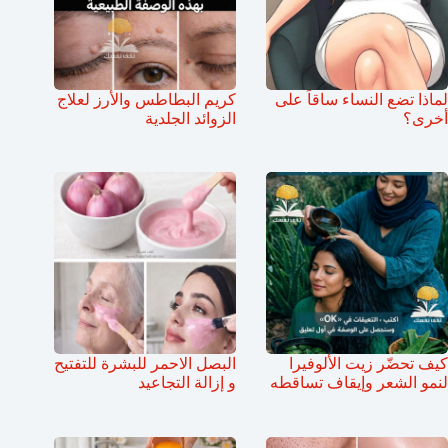
لماذا تضع النساء ساقاً على
كريم البطاطس والأرز لعلاج
أخرى؟
الزوائد الجلدية
كيف تحضّر زيت الألوفيرا
البصل الاحمر للبشرة للتفتيح
لنمو الشعر وإيقاف تساقطه
و إزالة التجاعيد