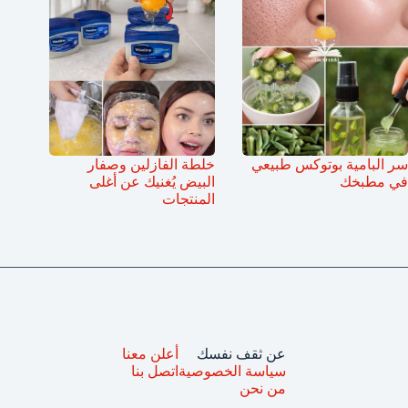
سر البامية بوتوكس طبيعي
خلطة الفازلين وصفار
في مطبخك
البيض يُغنيك عن أغلى
المنتجات
عن ثقف نفسك
أعلن معنا
سياسة الخصوصية
اتصل بنا
من نحن