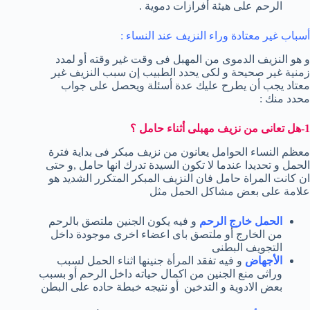
الرحم على هيئة أفرازات دموية .
أسباب غير معتادة وراء النزيف عند النساء :
و هو النزيف الدموى من المهبل فى وقت غير وقته أو لمدد
زمنية غير صحيحة و لكى يحدد الطبيب إن سبب النزيف غير
معتاد يجب أن يطرح عليك عدة أسئلة ويحصل على جواب
محدد منك :
1-هل تعانى من نزيف مهبلى أثناء حامل ؟
معظم النساء الحوامل يعانون من نزيف مبكر فى بداية فترة
الحمل و تحديدا عندما لا تكون السيدة تدرك انها حامل ,و حتى
ان كانت المراة حامل فان النزيف المبكر المتكرر الشديد هو
علامة على بعض مشاكل الحمل مثل
الحمل خارج الرحم
و فيه يكون الجنين ملتصق بالرحم
من الخارج أو ملتصق باى اعضاء اخرى موجودة داخل
التجويف البطنى
الأجهاض
و فيه تفقد المرأة جنينها اثناء الحمل لسبب
وراثى منع الجنين من اكمال حياته داخل الرحم أو بسبب
بعض الادوية و التدخين أو نتيجه خبطة حاده على البطن