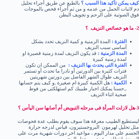
كيف يمكن تأكيد هذا السبب ؟
بالطبع عن طريق أجراء تحليل
دم لاثبات الحمل من عدمه و من ثم أجراء فحص بالموجات
فوق الصوتية على الرحم و تجويف البطن
2- ما هو خصائص النزيف ؟
الفترة :
المدة الزمنية و كمية النزيف تحدد بشكل
أساسى سبب النزيف
المدة الزمنية :
قد يكون النزيف لمدة زمنية قصيرة او
لمدة زمنية كبيرة
الفترة التى يحدث بها النزيف :
من الممكن ان تكون
فترات كثيرة بين الدورتين أو نادرا ما تحدث أو تستمر
النزيف طوال الشهر الفاصل بين دورتين شهريتين
الكمية :
هل الكمية كبيرة ام صغيرة ,و كيف يتم حسابها
,,حسنا يمكنك اخبار طبيبك كم استهلكتى من فوط
صحية اثناء النزيف
3-هل لازلت المرأة فى مرحله التبويض أم أصابها سن اليأس ؟
ليستطيع الطبيب معرفة هذا سوف يقوم بطلب عدة فحوصات
مثل تحليل لهرمون البروجستيرون، قياس لدرجه حرارة
الجسم على مدار اليوم ، مواعيد اخر دورات شهرية مرت على
السيدة بانتظام و عينة من جدار الرحم