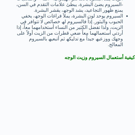
-السیروم یضئ البشرة، یبطئ علامات التقدم في السن،
یمنع ظھور التجاعید، یشد الوجھ، یقشر البشرة.
السیروم یوحد لون البشرة، یملأ فراغات الوجھ، یخفي
الحبوب والبثور. إذاً فالسیروم لھ خصائص لا تتوافر في
الزیت، ولذا تفضل الكثیر من النساء أستخدامھما معاً، إذا
أردتي أستعمالھما معاً ضعي قطرات من الزیت أولاً على
وجھك ووزعیھ جیداً مع تدلیكھ ثم أتبعیھ بالسیروم
المعالج.
كیفیة أستعمال السیروم وزیت الوجه