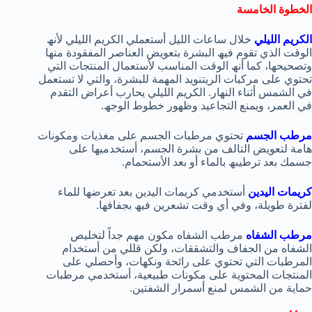
الخطوة الخامسة
الكریم اللیلي
خلال ساعات اللیل أستعملي الكریم اللیلي لأنھ
الوقت الذي تقوم فیھ البشرة بتعویض العناصر المفقودة منھا
وتصحیحھا، كما أنھ الوقت المناسب لأستعمال المنتجات التي
تحتوي على مركبات الریتنوید المھمة للبشرة، والتي لا تستعمل
في الشمس أثناء النھار. الكریم اللیلي یحارب أعراض التقدم
في العمر، ویمنع التجاعید وظھور خطوط الوجھ.
مرطب الجسم
تحتوي مرطبات الجسم على مغذیات ومكونات
ھامة لتعویض التالف من بشرة الجسم، أستخدمیھا على
جسمك بعد ترطیبھ بالماء أو بعد الأستحمام.
كریمات الیدین
أستخدمي كریمات الیدین بعد تعرضھا للماء
لفترة طویلة، وفي أي وقت تشعرین فیھ بجفافھا.
مرطب الشفاه
مرطب الشفاه مكون مھم جداً لتخلیص
الشفاه من الجفاف والتشققات، ولكن قللي من أستخدام
المرطبات التي تحتوي على رائحة ونكھات، وأحصلي على
المنتجات المحتویة على مكونات طبیعیة، أستخدمي مرطبات
حمایة من الشمس لمنع أسمرار الشفتین.