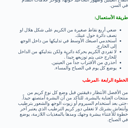
في السن.
طریقة الأستعمال:
ضعي أربع نقاط صغیرة من الكریم على شكل ھلال او
نصف دائرة حول عینك.
أستخدمي اصبعك الأوسط في تدلیكھا من داخل الوجھ
إلى الخارج.
لا تفردي الكریم بحركة دائریة ولكن بتدلیكھ من الداخل
للخارج حتى یتم توزیعھ جیداً .
أحذري من الأقتراب جداً من العینین.
یوضع كل یوم في الصباح والمساء.
الخطوة الرابعة -المرطب
من الأفضل الأنتظار دقیقتین قبل وضع كل نوع كریم من
منتجات العنایة بالبشرة، للتأكد من أن البشرة أمتصتھ جیداً.
-حتى بعد أستخدام السیروم أو زیوت الوجھ والشعور بترطیب
وأنتعاش بشرتك لا تغفلي دور كریم الترطیب الذي یعتبر آخر
خطوة للأعتناء ببشرة وجھك ومدھا بالمغذیات اللازمة، یوضع
في الصباح.