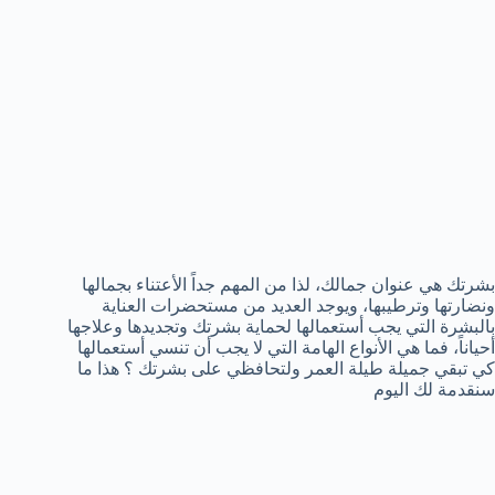
بشرتك ھي عنوان جمالك، لذا من المھم جداً الأعتناء بجمالھا
ونضارتھا وترطیبھا، ویوجد العدید من مستحضرات العنایة
بالبشرة التي یجب أستعمالھا لحمایة بشرتك وتجدیدھا وعلاجھا
أحیاناً، فما هي الأنواع الهامة التي لا يجب أن تنسي أستعمالها
كي تبقي جميلة طيلة العمر ولتحافظي على بشرتك ؟ هذا ما
سنقدمة لك اليوم