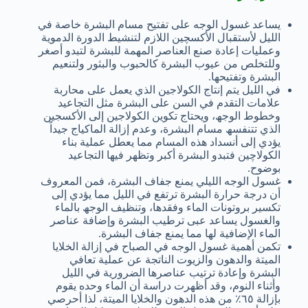
یساعد غسول الوجه على تفتیح مسام البشرة خاصة في
اللیل لأستقبال الأكسچین اللازم لتنشیط الدورة الدمویة
وعملیات إعادة صنع العناصر المھمة للبشرة لتبدو أصغر
وللتخلص من عیوب البشرة كالحبوب والبثور ولتنعیم
البشرة وتفتیحھا.
في اللیل یتم إنتاج الكولاجین الذي یعمل على محاربة
علامات التقدم في السن على البشرة مثل التجاعید
وخطوط الوجھ، ویحتاج تكوین الكولاجین إلى الأكسجین
الذي تتنفسھ مسام البشرة، وعدم إزالة الماكیاج جیداً
یؤدي إلى أنسداد ھذه المسام مما یعطل عملیة بناء
الكولاچین فتبدو البشرة أكبر وتظھر فیھا التجاعید
بوضوح.
غسول الوجه اللیلي یمنع جفاف البشرة، فمن المعروف
أن درجة حرارة البشرة ترتفع في اللیل مما یؤدي إلى
تكسیر بروتونات الماء وفقدھا، وتنظیف الوجھ بالماء
والغسول یساعد عبى ترطیب البشرة وإضافة عناصر
الماء الإضافیة لھا مما یمنع جفاف البشرة.
تكمن أھمیة غسول الوجه في الصباح في إزالة الخلایا
المیتة والدھون والزیوت الناتجة عن عملیة تعافي
البشرة وإعادة ترتیب عناصرھا الضروریة في اللیل
وأثناء النوم، وقد أظھرت دراسة أن الماء وحده یقوم
بإزالة ٦٥٪ من ھذه الدھون والخلایا المیتة، لذا أحرصي