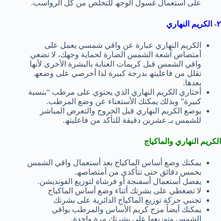
على أستعمال غسول الوجھ للتخلص من كل الرواسب.
٢- الكریم النھاري
الكریم النھاري عبارة عن واقي شمسي یعمل على
أمتصاص آشعة الشمس الضارة لحمایة وجھك، لا تضعي
واقي الشمس قبل كریمات العنایة بالبشرة الأخرى لأنھا
تقلل من فاعلیتھ بدرجة كبیرة لذا أحرصي على وضعھ
بعدھا.
أختاري الكریم النھاري الذي یحتوي على مرطب “بنسبة
كبیرة” وبذلك یمكنك الأستغناء عن وضع المرطب.
یوضع الكریم النھاري قبل الخروج والتعرض المباشر
للشمس بـ عشرین دقیقة للتأكد من فاعلیتھ.
الكریم النھاري والماكیاج
یمكنك وضع أساس الماكیاج بعد أستعمال واقي الشمس
بخمس دقائق حتى تتأكدي من أمتصاصھ.
یفضل أستعمال أسفنجة أو فرشاة لتوزیع الفوندیشن.
لا تضغطي على بشرتك أثناء وضع أساس الماكیاج
تجنبي حركة توزیع الماكیاج الدائریة على بشرتك
یمكنك أیضاً مزج كریم الأساس والمرطب بواقي
الشمس وتوزیعھا على بشرتك مرة واحدة.