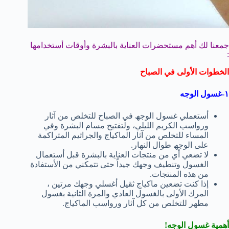
جمعنا لك أھم مستحضرات العنایة بالبشرة وأوقات أستخدامھا
:
الخطوات الأولى في الصباح
١-غسول الوجه
أستعملي غسول الوجھ في الصباح للتخلص من آثار
ورواسب الكریم اللیلي، ولتفتیح مسام البشرة وفي
المساء للتخلص من آثار الماكیاج والجراثیم المتراكمة
على الوجھ طوال النھار.
لا تضعي أي من منتجات العنایة بالبشرة قبل أستعمال
الغسول وتنطیف وجھك جیداً حتى تتمكني من الأستفادة
من ھذه المنتجات.
إذا كنت تضعین ماكیاج ثقیل أغسلي وجھك مرتین ،
المرك الأولى بالغسول العادي والمرة الثانیة بغسول
مطھر للتخلص من كل آثار ورواسب الماكیاج.
أھمیة غسول الوجه!