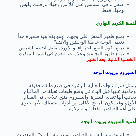
ضعي واقي الشمس على كلاً من وجھك ورقبتك ولیس
وجھك فقط.
أھمیة الكریم النھاري
یمنع ظھور النمش على وجھك “وھو بقع بنیة صغیرة جداً
تغطي الوجة خاصةً الوجنتین والأنف”
یمنع تكون البقع الحمراء أو الأوردة بفعل آشعة الشمس
یمنع ظھور التجاعید وعلامات التقدم في السن المبكرة.
الخطوة الثانیة، بعد الظھر
السیروم وزیوت الوجه
یتمثل دور منتجات العنایة بالبشرة في صنع طبقة خفیفة
وحامیة علیھا قبل البدء في وضع طبقات ثقیلة من الماكیاج،
بجانب أنھا تغذي البشرة. والسیروم منتج علاجي في المقام
الأول، وقد یكون المنتج الأغلى بین أدوات تجمیلك، لأنھ یحتوي
على أھم العناصر الفعالة والمركزة.
أھمیة السیروم وزیوت الوجه
الزیت یمد البشرة بالعناصر الھیدراتیة “الماء” والمغذیات