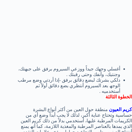
أغسلي وجھك جیداً ووزعي السیروم برفق على جبھتك،
وجنتیك، وأنفك وحتى رقبتك .
دلكي بشرتك لبضع دقائق برفق -إذا أردتي وضع مرطب
الوجھ بعد السیروم أنتظري بضع دقائق أولاً ثم
أستخدمیه .
الخطوة الثالثة
كریم العیون
منطقة حول العین من أكثر أنواع البشرة
حساسیة وتحتاج عنایة أكبر، لذلك لا یجب أبداً وضع أي من
الكریمات المرطبة علیھا، أستخدمي بدلاً من ذلك كریم العین
الذي یمدھا بالعناصر المرطبة والمغذیة اللازمة، كما أنھ یمنع
أنتفاخ العینین وظھور التجاعید حولھا، ویؤخر علامات التقدم