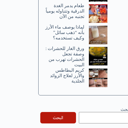
طعام يدمر الغدة
الدرقية وتتناوله يومياً
تجنبه من الأن
لماذا يوصف ماء الأرز
بأنه “ذهب سائل”
وكيف تستخدمه؟
ورق الغار للحشرات :
وصفة تجعل
الحشرات تهرب من
البيت
كريم البطاطس
والأرز لعلاج الزوائد
الجلدية
بحث
البحث