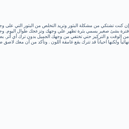
إن كنت تشتكي من مشكلة البثور وتريد التخلص من البثور التي على و
فترة بشئ صغير يسمي بثرة تظهر علي وجهك وتزعجك طوال اليوم. وجود
نهائياً ولكنها احياناً قد تترك بقع غامقة اللون . وتأكد من أن معك لاص