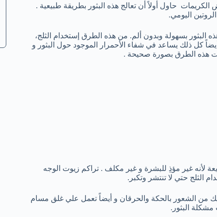
كريمات حاول أولاً أن تعالج هذه البثور بطريقة طبيعية .
روتين اليومي.
ذه البثور بسهولة وبدون ألم. من هذه الطرق إستخدام الثلج،
اً كل ذلك يساعد في شفاء الأحمرار الموجود حول البثور و
دمت هذه الطرق بصورة صحيحة .
ة لأنه غير مؤذِ للبشرة و غير مكلف . تراكم زيوت الوجه
م الثلج حتي لا تنتشر وتكبر.
لي المناطق المصابة يومياً لمدة 5-10 دقائق يحميك من الشعور بالحكة والحرقان و أيضاً تعمل علي غلق مسام
 مشكلة البثور.