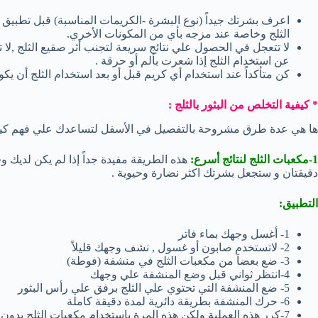
اعرف بشرتك جيداً (نوع البشرة -الكريمات المناسبة) قبل تطبيق 
الثلج وخاصة عند مزجه بأي من المكونات الأخري.
لا تتعجل في الحصول علي نتائج سريعة لتجنب أثر صقيع الثلج ,لا
عن استخدام الثلج إذا شعرت بألم أو حرقة .
كن متأكداً عند استخدام أي كريم قبل أو بعد استخدام الثلج أن يكون
* كيفية التخلص من البثور بالثلج :
ها هي عدة طرق مشروحة بالتفصيل في الأسفل لتساعدك علي فهم كيفية 
1-مكعبات الثلج لنتائج أسرع:
هذه الطريقة مفيدة جداً إذا لم يكن لديك
دقيقتان و ستجعل بشرتك اكثر نضارة وحيوية .
التطبيق:
1- أغسل وجهك بماء فاتر
2- لاتستخدم صابون أو غسول , نشف وجهك قليلاً
3- ضع بعضاَ من مكعبات الثلج في منشفة (فوطة)
4-انتظر ثواني قبل وضع المنشفة علي وجهك
5- ضع المنشفة التي تحتوي علي الثلج برفق علي رأس البثور
6- حرك المنشفة بطريقة دائرية لمدة دقيقة كاملة
7-كرر هذه العملية ولكن هذه المرة بإستخدام مكعبات الثلج بدون المنشفة لأن درجة حرارة الوجة بدأت في الإنخفاض