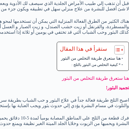
قبل أن تذهب إلي طبيب الأمراض الجلدية الذي سيصف لك الأدوية وبعض ال
لا شئ أفضل للبشرة من علاج منزلي سهل في تطبيقه ويكون جزء من ال
هناك الكثير من الطرق الفعالة المنزلية التي يمكن أن تستخدمها لمحو ه
والمسطردة، والقرنفل أو زيت خشب الصندل، و زيت الصبار و العسل أيض
كذلك البثور وحب الشباب التي قد تختفي في يومين أو ثلاثة إذا استخ
ستقرأ في هذا المقال
هنا ستعرق طريقة التخلص من البثور
* كيفية التخلص من البثور بالثلج :
هنا ستعرق طريقة التخلص من البثور
تجميد البثور!
اصبح الثلج طريقة فعالة جداً في علاج البثور و حب الشباب بطريقة سريع
والتلوث في مسام البشرة يؤدي إلي حدوث بثور ويجب العناية بها بإستخدا
فرك قطعة من الثلج ع
البشرة ويحميها من الزيوت وخلايا الجلد الميتة الغير نظيفة ويمنع حدوث