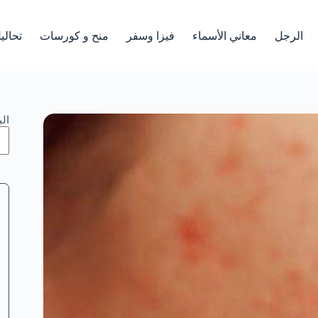
الرجل
معاني الأسماء
فيزا وسفر
منح و كورسات
تحالي
ال