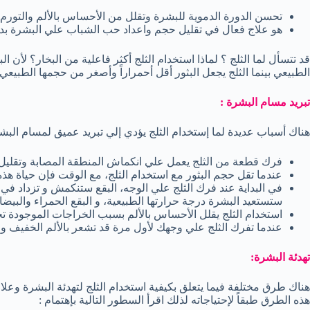
تحسن الدورة الدموية للبشرة وتقلل من الأحساس بالألم والتورم و 
هو علاج فعال في تقليل حجم واعداد حب الشباب علي البشرة بدو
قد تتسأل لما الثلج ؟ لماذا استخدام الثلج أكثر فاعلية من البخار؟ لأن ال
الطبيعي بينما الثلج يجعل البثور أقل أحمراراً وأصغر من حجمها الطبيعي 
تبريد مسام البشرة :
هناك أسباب عديدة لما إستخدام الثلج يؤدي إلي تبريد عميق لمسام البشر
فرك قطعة من الثلج يعمل علي انكماش المنطقة المصابة وتقليل 
عندما تقل حجم البثور مع استخدام الثلج، مع الوقت فإن حياة هذه ال
في البداية عند فرك الثلج علي الوجه، البقع ستنكمش و تزداد في ا
ستستعيد البشرة درجة حرارتها الطبيعية، و البقع الحمراء والبيضاء 
استخدام الثلج يقلل الأحساس بالألم بسبب الخراجات الموجودة ت
عندما تفرك الثلج علي وجهك لأول مرة قد تشعر بالألم الخفيف 
تهدئة البشرة:
هناك طرق مختلفة فيما يتعلق بكيفية استخدام الثلج لتهدئة البشرة و
هذه الطرق طبقاً لإحتياجاته لذلك اقرأ السطور التالية بإهتمام :