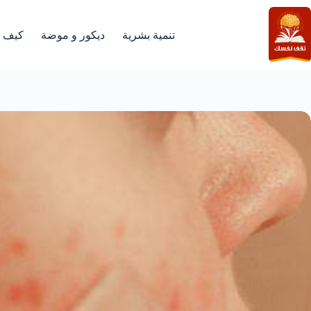
لتجاوز
لى
لمحتوى
تنمية بشرية
ديكور و موضة
كيف