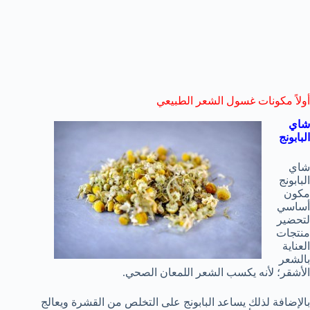
أولاً مكونات غسول الشعر الطبيعي
شاي
البابونج
شاي
البابونج
مكون
أساسي
لتحضير
منتجات
العناية
بالشعر
الأشقر؛ لأنه يكسب الشعر اللمعان الصحي.
بالإضافة لذلك يساعد البابونج على التخلص من القشرة ويعالج