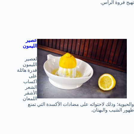
تهيج فروة الرأس.
عصير
الليمون
لعصير
الليمون
قدرة هائلة
على
اكساب
الشعر
الأشقر
اللمعان
والحيوية؛ وذلك لاحتوائه على مضادات الأكسدة التي تمنع
ظهور الشيب والبهتان.