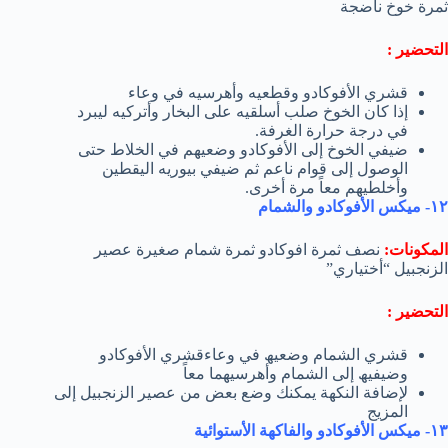
ثمرة خوخ ناضجة
التحضير :
قشري الأفوكادو وقطعیه وأھرسیه في وعاء
إذا كان الخوخ صلب أسلقیه على البخار وأتركیه لیبرد
في درجة حرارة الغرفة.
ضیفي الخوخ إلى الأفوكادو وضعیھم في الخلاط حتى
الوصول إلى قوام ناعم ثم ضیفي بیوریه الیقطین
وأخلطیھم معاً مرة أخرى.
١٢- میكس الأفوكادو والشمام
المكونات:
نصف ثمرة افوكادو ثمرة شمام صغیرة عصیر
الزنجبیل “أختیاري”
التحضير :
قشري الشمام وضعیھ في وعاءقشري الأفوكادو
وضیفیھ إلى الشمام وأھرسیھما معاً
لإضافة النكھة یمكنك وضع بعض من عصیر الزنجبیل إلى
المزیج
١٣- میكس الأفوكادو والفاكھة الأستوائیة