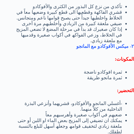
تأكدي من نزع كل البذور من الكثرى والأفوكادو
قشري الفاكھة وقطعیھا الى قطع كبیرة وضعیھا معاً في
الخلاط واخلطیھا جیداً حتى یصبح قوامھا ناعم ومتجانس.
ضیفي ملعقة كبیرة من الزبادي وأخلطیھم مرة أخرى
إذا كان صغیرك قد بدأ في مرحلة المضغ لا تضعي المزیج
في الخلاط، وزعي الفواكھ في أكواب صغیرة وقدمیھا
مع ملعقة زبادي.
٢- میكس الأفوكادو مع المانجو
المكونات:
ثمرة افوكادو ناضجة
ثمرة مانجو طریقة
التحضیر:
-أغسلي المانجو والأفوكادو، قشریھما وأنزعي البذرة
الداخلیة من كلاً منھما.
ضعیھم في أكواب صغیرة وأھرسیھم معاً
یمكنك ان تضیفي إلى المزیج بعض الماء او اللبن أو حتى
ملعقة زبادي لتخفیف قوامھ وجعلھ أسھل للبلع بالنسبة
لطفلك.