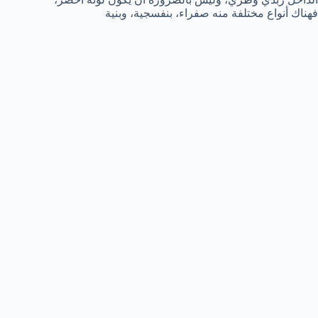
فھناك أنواع مختلفة منه صفراء، بنفسجیة، وبنیة