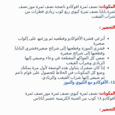
المكونات:
نصف ثمرة افوكادو ناضجة نصف ثمرة موز نصف
ثمرة بابایا نصف ثمرة كیوي ربع كوب زبادي قطرات من
شراب القیقب
التحضير :
أنزعي قشرة الأفوكادو وقطعیه ثم وزعیھ على إكواب
صغیرة
قشري الموزة وقطعیھا إلى شرائح صغیرةقشري البابایا
وقطعیھا إلى شرائح صغیرة
ضعي كل الفواكھ المقطعة في وعاء وضیفي إلیھا
الزبادي وشراب القیقب
إذا كان صغیرك یتناول ھذه الوصفة لأول مرة یمكنك
وضع كل المكونات في الخلاط للحصول على قوام ناعم
ثم ضیفي إلیھا شراب القیقب والزبادي.
١٤- الأفوكادو مع الكیوي والموز
المكونات:
نصف ثمرة كیوي نصف ثمرة موز نصف ثمرة
افوكادو ١٨ كوب من الجبنة الكریمیة عصیر أناناس
التحضير :