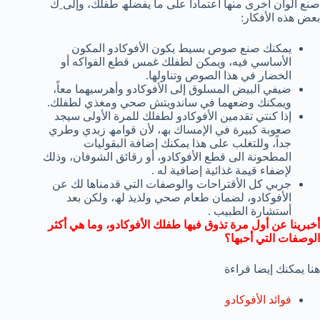
صنع ألوان اخرى منھا أعتماداً على ما یفضلھ طفلك، وإلی ِك
بعض ھذه الأفكار:
یمكنك صنع صوص بسیط یكون الأفوكادو المكون
الأساسي فیه، ویمكن لطفلك غمس قطع الفواكه أو
الخضار في ھذا الصوص وتناولھا.
ضیفي البیض المسلوق إلى الأفوكادو وأھرسیھما معاً،
ویمكنك وضعھما في ساندویتش صحي ومغذي لطفلك.
إذا كنتي تقدمین الأفوكادو لطفلك للمرة الأولى سیجد
صعوبة كبیرة في الإمساك بھ، لأن قوامھ زبدي وطري
جداً، وللتغلب على ھذا یمكنك إضافة البقولیات
المطحونة الى قطع الأفوكادو، أو رقائق الشوفان، وذلك
لإضفاء قیمة غذائیة إضافیة له .
جربي كل الأقتراحات والوصفات التي قدمناھا لك عن
الأفوكادو، لضمان طعام صحي ولذیذ لھ، ولكن بعد
أستشارة الطبیب .
أخبرینا عن أول مرة تذوق فیھا طفلك الأفوكادو، وما ھي أكثر
الوصفات التي أحبھا؟
هنا يمكنك إيضا قراءة
فوائد الأفوكادو