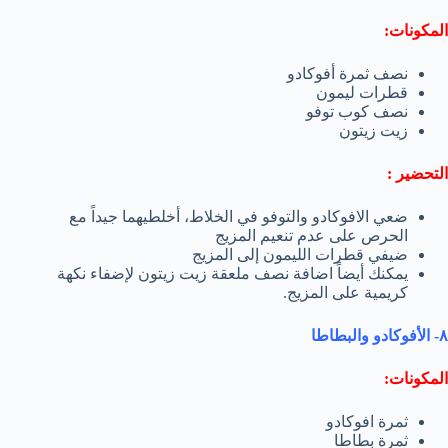
المكونات:
نصف ثمرة أفوكادو
قطرات لیمون
نصف كوب توفو
زیت زیتون
التحضير :
ضعي الافوكادو والتوفو في الخلاط، أخلطیھما جیداً مع
الحرص على عدم تنعیم المزیج
ضیفي قطرات اللیمون إلى المزیج
یمكنك أیضاً اضافة نصف ملعقة زیت زیتون لإضفاء نكھة
كریمیة على المزیج.
٨- الأفوكادو والبطاطا
المكونات:
ثمرة افوكادو
ثمرة بطاطا