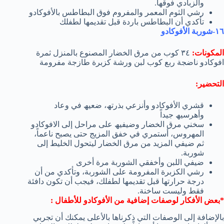
والزبادي فوقھا.
رشي الثوم المعمر والمفروم فوق البطاطس بالأفوكادو
تأكدي أن البطاطس باردة قبل تقدیمھا لطفلك
١٦-شوربة الأفوكادو
المكونات:
٣٤ كوب من مرق الخضار المصنوع بالمنزل ثمرة
افوكادو ناضجة ربع كوب لبن ورشة كزبرة طازجة مفرومة
التحضير:
قشري الأفوكادو وأنزعي بذرتھ، ضعیھ في وعاد
وأھرسیھ جیداً
سخني مرق الخضار وضیفیھ على مراحل إلى الافوكادو
المھروس، أستمري في خفق المزیج حتى یصبح ناعماً،
ثم ضیفي المزید من مرق الخضار لیتحول الخلیط إلى
شوربة.
ضیفي اللبن وأخفقي الشوربة مرة أخرى
رشي الكزبرة المفرومة على الشوربة، وتأكدي من أن
درجة حرارتھا قبل تقدیمھا لطفلك، فیجب أن تكون دافئة
فقط ولیست ساخنة.
*بعض الأفكار لوصفات إضافیة من الأفوكادو للأطفال :
بالإضافة إلى الوصفات التي ذكرناھا بالأعلى یمكنك أن تجربي