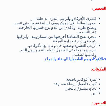
التحضير :
قشري الأفوكادو وأنزعي البذرة الداخلیة
ضعي البطاطا في المیكروییف لساعة تقریباً حتى تنضج
وتصبح طریة، وتأكدي من عدم نزع قشرتھا الخارجیة
عند التحضیر.
بمجرد نضج البطاطا أخرجیھا من المیكروییف وأتركیھا
لتبرد في درجة حرارة الغرفة
أنزعي القشرة وضعیھا في وعاء مع الأفوكادو،
أھرسیھما معاً حتى الوصول لقوام ناعم وسھل البلع
وقدمیھا لطفلك.
٩-الأفوكادو مع الفاصولیا البیضاء
والدجاج
المكونات:
ثمرة أفوكادو ناضجة
كوب فاصولیا بیضاء مسلوقة
دجاج مسلوق بالبخار
لبن
التحضير :