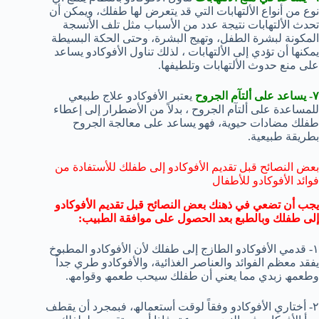
نوع من أنواع الألتھابات التي قد یتعرض لھا طفلك، ویمكن أن
تحدث الألتھابات نتیجة عدد من الأسباب مثل تلف الأنسجة
المكونة لبشرة الطفل، وتھیج البشرة، وحتى الحكة البسیطة
یمكنھا أن تؤدي إلى الألتھابات ، لذلك تناول الأفوكادو یساعد
على منع حدوث الألتھابات وتلطیفھا.
٧- یساعد على ألتآم الجروح
یعتبر الأفوكادو علاج طبیعي
للمساعدة على ألتآم الجروح ، بدلاً من الأضطرار إلى إعطاء
طفلك مضادات حیویة، فھو یساعد على معالجة الجروح
بطریقة طبیعیة.
بعض النصائح قبل تقدیم الأفوكادو إلى طفلك للأستفادة من
فوائد الأفوكادو للأطفال
یجب أن تضعي في ذھنك بعض النصائح قبل تقدیم الأفوكادو
إلى طفلك وبالطبع بعد الحصول على موافقة الطبیب:
١- قدمي الأفوكادو الطازج إلى طفلك لأن الأفوكادو المطبوخ
یفقد معظم الفوائد والعناصر الغذائیة، والأفوكادو طري جداً
وطعمھ زبدي مما یعني أن طفلك سیحب طعمھ وقوامھ.
٢- أختاري الأفوكادو وفقاً لوقت أستعمالھ، فبمجرد أن یقطف