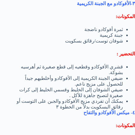
٣-الأفوكادو مع الجبنة الكریمیة
المكونات:
ثمرة أفوكادو ناضجة
جبنة كریمیة
شوفان توست/رقائق بسكویت
التحضير :
قشري الأفوكادو وقطعیه إلى قطع صغیرة ثم أھرسیه
بشوكة.
ضیفي الجبنة الكریمیة إلى الأفوكادو وأخلطیھم جیداً
للحصول على مزیج ناعم.
ضیفي الشوفان إلى الخلیط وقسمي الخلیط إلى كرات
صغیرة لتصبح جاھزة للأكل .
یمكنك أن تفردي مزیج الأفوكادو والجبن على التوست أو
رقائق البسكویت بدلاً من الخطوة ٣
٤- میكس الأفوكادو والتفاح
المكونات: