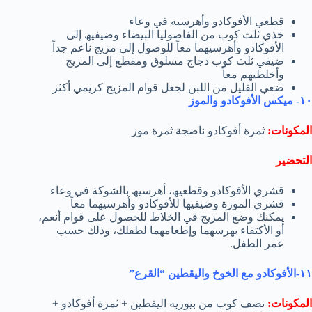
قطعي الأفوكادو وأھرسیه في وعاء
خذي ثلث كوب من الفاصولیا البیضاء وضیفیھ إلى
الأفوكادو وأھرسیھما معاً للوصول إلى مزیج ناعم جداً
ضیفي ثلث كوب دجاج مسلوق ومقطع إلى المزیج
وأخلطیھم معاً
ضعي القلیل من اللبن لجعل قوام المزیج كریمي أكثر
١٠- میكس الأفوكادو والموز
المكونات:
ثمرة أفوكادو ناضجة ثمرة موز
التحضير
قشري الأفوكادو وقطعیھ، أھرسیھ بالشوكة في وعاء
قشري الموزة وضیفیھا للأفوكادو وأھرسیھما معاً
یمكنك وضع المزیج في الخلاط للحصول على قوام أنعم،
أو الأكتفاء بھرسھما وإطعامھما لطفلك، وذلك حسب
عمر الطفل.
١١-الأفوكادو مع الخوخ والیقطین “القرع”
المكونات:
نصف كوب من بیوریه الیقطین + ثمرة أفوكادو +