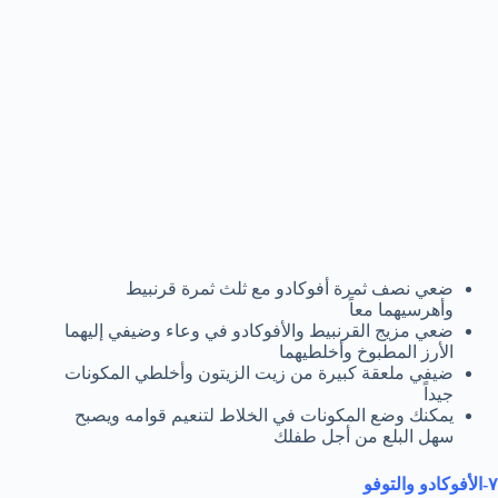
ضعي نصف ثمرة أفوكادو مع ثلث ثمرة قرنبیط
وأھرسیھما معاً
ضعي مزیج القرنبیط والأفوكادو في وعاء وضیفي إلیھما
الأرز المطبوخ وأخلطیھما
ضیفي ملعقة كبیرة من زیت الزیتون وأخلطي المكونات
جیداً
یمكنك وضع المكونات في الخلاط لتنعیم قوامه ویصبح
سھل البلع من أجل طفلك
٧-الأفوكادو والتوفو