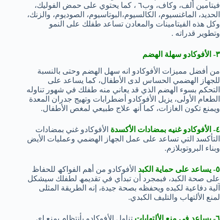
فیتامین ألف، وكاف، وب٦ ، كما یحتوي على حمض الفولیك،
الحدید، الماغنسیوم، الكالسیوم،البوتاسیوم، الصودیوم، والزنك،
وكل ھذه الفیتامینات والمعادن تساعد طفلك على النمو
وتطویر قدراته .
٣- الأفوكادو سھلة الھضم
من أفضل ممیزات الأفوكادو انه سھل الھضم وحتى بالنسبة
للجھاز الھضمي الحساس لدى الأطفال، كما یساعد على
التحكم بسوء الھضم الذي قد یعاني منه طفلك في شھور تناوله
الطعام الأولى، یزیل الأفوكادو أضطرابات وتھیج جدران المعدة
ویمنع تكون الغازات، كما أنھ علاج طبیعي لمغص الأطفال.
٤- الأفوكادو غنيه بمضادات الأكسدة
الأفوكادو غني بمضادات
التأكسد التي تساعد على عمل الجھاز الھضمي وعملیات الأیض
وبناء البروتوبلازم.
٥- یساعد على حمایة الكبد
الأفوكادو من أھم الفواكھ للحفاظ
على صحة الكبد، فبمجرد أن تبدأي في تقدیمھ لطفلك سیشكل
آلیة دفاعیة لكبده ویحفظه بصحة جیدة، إنه الطریقة المثلى
لمنع الألتھاب والتلیف الكبدي.
٦- یساعد في منع الألتھابات
تناول الأفوكادو بأنتظام یمنع اي