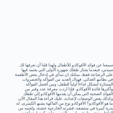
سمعنا عن فوائد الأفوكادو للأطفال ولهذا قلنا أن نعرفها لك
سيدتي، فبعدما یجتاز طفلك شھوره الأولى التي یعتمد فیھا
على الرضاعة فقط، یمكنك ان تبدأي في إدخال بعض الأطعمة
في نظامھ الغذائي، فھناك العدید من الفواكه والخضروات
الممتازة لتشكل غذاءاً أولیاً للطفل، ومن أفضل الفواكه
وأكثرھا فائدة الأفوكادو. فإذا اردت معرفة عدد وفیر من
الفوائد الصحیة التي یمكن أن یقدمھا الأفوكادو إلى طفلك
وكذلك بعض الوصفات لإعداده، علیك قراءة ھذا المقال الآن.
ما ھو الأفوكادو؟ الأفوكادو نوع من الفاكھة یشبھ الكمثرى، له
بذرة كبیرة في منتصفه، قشرته الخارجیة خشنة، ولحمه من
الداخل زبدي وطري، ولیس بالضرورة أن یكون لونه أخضر،