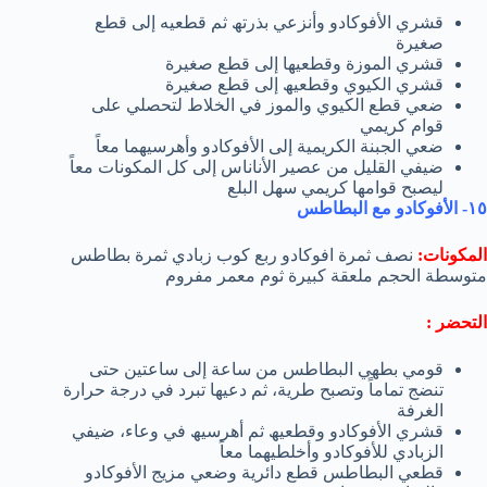
قشري الأفوكادو وأنزعي بذرتھ ثم قطعیه إلى قطع
صغیرة
قشري الموزة وقطعیھا إلى قطع صغیرة
قشري الكیوي وقطعیھ إلى قطع صغیرة
ضعي قطع الكیوي والموز في الخلاط لتحصلي على
قوام كریمي
ضعي الجبنة الكریمیة إلى الأفوكادو وأھرسیھما معاً
ضیفي القلیل من عصیر الأناناس إلى كل المكونات معاً
لیصبح قوامھا كریمي سھل البلع
١٥- الأفوكادو مع البطاطس
المكونات:
نصف ثمرة افوكادو ربع كوب زبادي ثمرة بطاطس
متوسطة الحجم ملعقة كبیرة ثوم معمر مفروم
التحضر :
قومي بطھي البطاطس من ساعة إلى ساعتین حتى
تنضج تماماً وتصبح طریة، ثم دعیھا تبرد في درجة حرارة
الغرفة
قشري الأفوكادو وقطعیھ ثم أھرسیھ في وعاء، ضیفي
الزبادي للأفوكادو وأخلطیھما معاً
قطعي البطاطس قطع دائریة وضعي مزیج الأفوكادو