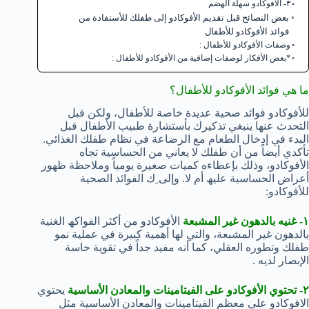
٣- الأفوكادو سھلة الھضم
بعض النصائح قبل تقدیم الأفوكادو إلى طفلك للأستفادة من
فوائد الأفوكادو للأطفال
وصفات الأفوكادو للأطفال :
*بعض الأفكار لوصفات إضافیة من الأفوكادو للأطفال :
ما ھي فوائد الأفوكادو للأطفال؟
للأفوكادو فوائد صحیة عدیدة خاصة للأطفال، ولكن قبل
التحدث عنھا ینبغي تذكیرك بأستشارة طبیب الأطفال قبل
البدء في إدخال الطعام مع الرضاعة في نظام طفلك الغذائي.
تأكدي أیضاً من أن طفلك لا یعاني من الحساسیة تجاه
الأفوكادو، وذلك بإعطاءه كمیات صغیرة یومیاً وملاحظة ظھور
أعراض الحساسیة علیھ أم لا. وإلی ِك الفوائد الصحیة
للأفوكادو:
١- غنيه بالدھون غیر المشبعة
الأفوكادو من أكثر الفواكھ الغنیة
بالدھون غیر المشبعة، والتي لھا أھمیة كبیرة في عملیة نمو
طفلك وتطوره العقلي، كما أنه مفید جداً في تقویة حاسة
الإبصار لدیه .
٢- تحتوي الأفوكادو على الفیتامینات والمعادن الأساسیة
یحتوي
الافوكادو على معظم الفیتامینات والمعادن الأساسیة مثل