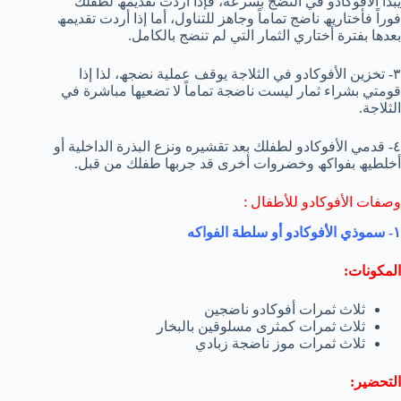
یبدأ الأفوكادو في النضج بسرعة، فإذا أردت تقدیمھ لطفلك
فوراً فأختاریھ ناضج تماماً وجاھز للتناول، أما إذا أردت تقدیمھ
بعدھا بفترة أختاري الثمار التي لم تنضج بالكامل.
٣- تخزین الأفوكادو في الثلاجة یوقف عملیة نضجھ، لذا إذا
قومتي بشراء ثمار لیست ناضجة تماماً لا تضعیھا مباشرة في
الثلاجة.
٤- قدمي الأفوكادو لطفلك بعد تقشیره ونزع البذرة الداخلیة أو
أخلطیھ بفواكھ وخضروات أخرى قد جربھا طفلك من قبل.
وصفات الأفوكادو للأطفال :
١- سموذي الأفوكادو أو سلطة الفواكه
المكونات:
ثلاث ثمرات أفوكادو ناضجین
ثلاث ثمرات كمثرى مسلوقین بالبخار
ثلاث ثمرات موز ناضجة زبادي
التحضیر: