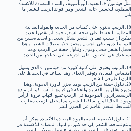
مثل فيتامين B، الحديد، البوتاسيوم، والمواد المضادة للاكسدة
المطلوبة لتحسين حالة الشعر، ومن فوائد الزبيب للشعر ما
يلي :
18. الزبيب يحتوي على كميات من الحديد، والمواد الغذائية
المطلوبة للحفاظ على صحة الشعر، حيث ان نقص الحديد
يمكن أن يسبب فقدان الشعر بشكل شديد، والحديد يحسن من
الدورة الدموية في الجسم ويحفز خلايا بصيلات الشعر، وهذا
يجعل الشعر صحي وقوي، وتناول حفنة من الزبيب يوميا
يساعدك في الحصول على الجرعة التي تحتاجها من الحديد .
19. الزبيب يحتوي على كمية كبيرة من فيتامين C الذي يسهل
امتصاص المعادن وتوفير الغذاء، وهذا يساعد في الحفاظ على
اللون الطبيعي للشعر .
20. تناول حفنة من الزبيب يوميا يعزز الدورة الدموية، وهذا
بدوره يقلل من القشرة والحكة في فروة الرأس، كما ان مادة
الريسفيراترول الموجودة في الزبيب تمنع التهاب فروة الرأس
وموت الخلايا لمنع تساقط الشعر، مما يجعل الزبيب محارب
لتساقط الشعر الناجم عن الضرر البيئي .
21. تناول الأطعمة الغنية بالمواد المضادة للأكسدة يمكن أن
يمنع تساقط الشعر إلى حد كبير، والمواد المضادة للأكسدة في
الزبيب تمنع تلف الشعر عن طريق تنشيط بصيلات الشعر،