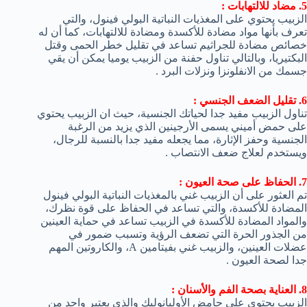
5. مضاد للالتهابات :
الزبيب يحتوي على المغذيات النباتية البولي فينول، والتي
تعرف بأنها مواد مضادة للأكسدة ومضادة للالتهابات، كما أن له
خصائص مضادة للجراثيم تساعد في تقليل خطر الحمى وقتل
البكتيريا، وبالتالي تناول حفنة من الزبيب يوميا يمكن أن يقي
جسمك من الانفلونزا ونزلات البرد .
6. تقليل الضعف الجنسي :
تناول الزبيب مفيد جدا لحياتك الجنسية، حيث ان الزبيب يحتوي
على حمض أميني يسمى الأرجينين الذي يزيد من الرغبة
الجنسية وحفز الإثارة، مما يجعله مفيد جدا بالنسبة للرجال،
ويستخدم لعلاج ضعف الانتصاب .
7. الحفاظ على صحة العيون :
تم العثور على أن الزبيب غني بالمغذيات النباتية البولي فينول
المضادة للأكسدة، والتي تساعد في الحفاظ على قوة نظرك،
والمواد المضادة للأكسدة في الزبيب تساعد في حماية العينين
من الجذور الحرة التي تضعف الرؤية وتسبب ضمور في
عضلات العينين، والزبيب غني بفيتامين A، والكاروتين المهم
جدا لصحة العيون .
8. العناية بصحة الفم والأسنان :
الزبيب يحتوي على حامض الأوليانوليك والذي يعتبر واحد من