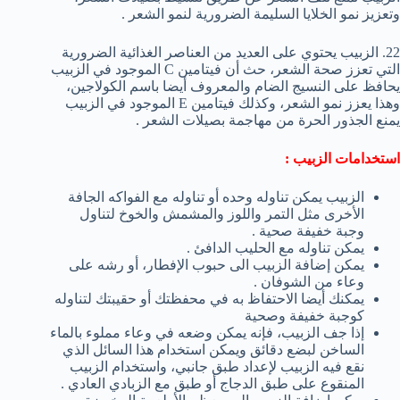
وتعزيز نمو الخلايا السليمة الضرورية لنمو الشعر .
22. الزبيب يحتوي على العديد من العناصر الغذائية الضرورية
التي تعزز صحة الشعر، حث أن فيتامين C الموجود في الزبيب
يحافظ على النسيج الضام والمعروف أيضا باسم الكولاجين،
وهذا يعزز نمو الشعر، وكذلك فيتامين E الموجود في الزبيب
يمنع الجذور الحرة من مهاجمة بصيلات الشعر .
استخدامات الزبيب :
الزبيب يمكن تناوله وحده أو تناوله مع الفواكه الجافة
الأخرى مثل التمر واللوز والمشمش والخوخ لتناول
وجبة خفيفة صحية .
يمكن تناوله مع الحليب الدافئ .
يمكن إضافة الزبيب الى حبوب الإفطار، أو رشه على
وعاء من الشوفان .
يمكنك أيضا الاحتفاظ به في محفظتك أو حقيبتك لتناوله
كوجبة خفيفة وصحية
إذا جف الزبيب، فإنه يمكن وضعه في وعاء مملوء بالماء
الساخن لبضع دقائق ويمكن استخدام هذا السائل الذي
نقع فيه الزبيب لإعداد طبق جانبي، واستخدام الزبيب
المنقوع على طبق الدجاج أو طبق مع الزبادي العادي .