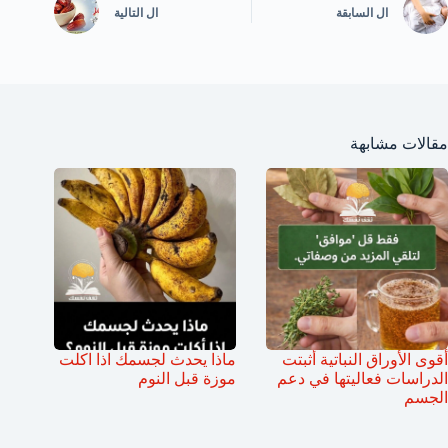
ال
السابقة
ال
التالية
مقالات مشابهة
أقوى الأوراق النباتية أثبتت
ماذا يحدث لجسمك اذا اكلت
الدراسات فعاليتها في دعم
موزة قبل النوم
الجسم