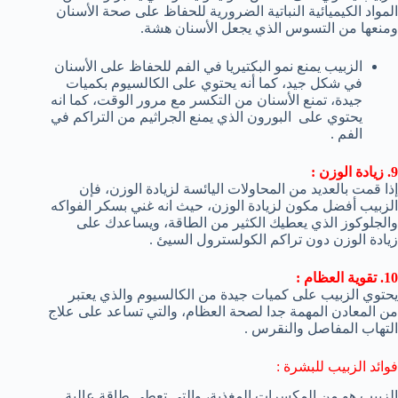
المواد الكيميائية النباتية الضرورية للحفاظ على صحة الأسنان
ومنعها من التسوس الذي يجعل الأسنان هشة.
الزبيب يمنع نمو البكتيريا في الفم للحفاظ على الأسنان
في شكل جيد، كما أنه يحتوي على الكالسيوم بكميات
جيدة، تمنع الأسنان من التكسر مع مرور الوقت، كما انه
يحتوي على البورون الذي يمنع الجراثيم من التراكم في
الفم .
9. زيادة الوزن :
إذا قمت بالعديد من المحاولات اليائسة لزيادة الوزن، فإن
الزبيب أفضل مكون لزيادة الوزن، حيث انه غني بسكر الفواكه
والجلوكوز الذي يعطيك الكثير من الطاقة، ويساعدك على
زيادة الوزن دون تراكم الكولسترول السيئ .
10. تقوية العظام :
يحتوي الزبيب على كميات جيدة من الكالسيوم والذي يعتبر
من المعادن المهمة جدا لصحة العظام، والتي تساعد على علاج
التهاب المفاصل والنقرس .
فوائد الزبيب للبشرة :
الزبيب هو من المكسرات المغذية، والتي تعطي طاقة عالية