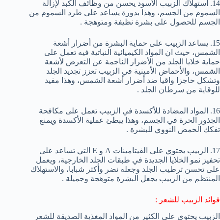
14. استهلاك الزبيب الأسود يحسن من وظائف الكبد لإزالة
السموم من الجسم، وهذا بدورة يساعد على طرد السموم من
الجسم للحصول على بشرة نظيفة ومتوهجة .
15. يساعد الزبيب على حماية البشرة من أضرار أشعة
الشمس، حيث ان المواد الكيميائية النباتية فيه تعمل على
حماية خلايا الجلد من الأضرار الناجمة عن التعرض لأشعة
الشمس، والأحماض الأمينية في الزبيب تعزز تجديد الجلد
وتشكل حاجزا واقيا ضد أضرار أشعة الشمس، وهذا مفيد
للوقاية من سرطان الجلد .
16. المواد المضادة للأكسدة في الزبيب تعمل على مكافحة
الجذور الحرة في الجسم، وهذا يبطئ عملية الأكسدة ويمنع
تفكك الحمض النووي للبشرة .
17. الزبيب يحتوي على الفيتامينات A و E التي تساعد على
تحفيز نمو الخلايا الجديدة في طبقات الجلد الخارجية، ويعمل
على تحسن ترطيب الجلد وجعله نضر وأكثر شبابا، والاستهلاك
المنتظم من الزبيب يجعل البشرة متوهجة وجميلة .
فوائد الزبيب للشعر :
الزبيب يحتوي على الكثير من المواد المغذية الصديقة للشعر