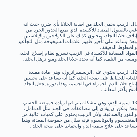
11. الزبيب يحمي الجلد من اصابة الخلايا بأي ضرر، حيث انه
غني بالفينول المضاد للأكسدة الذي يمنع الجذور الحرة من
إتلاف خلايا الجلد، ويحتوي كذلك على الكولاجين والإيلاستين،
وهذا يساعد على تأخير ظهور علامات الشيخوخة مثل التجاعيد
والخطوط الدقيقة .
المواد المضادة للأكسدة في الزبيب تسريع نظام إصلاح الجلد،
ومنعه من التلف، كما أنه يجدد خلايا الجلد ومنع ترهل الجلد .
12. الزبيب يحتوي على الريسفيراترول، وهي مادة مفيدة
للغاية للحفاظ على صحة الجلد، كما أنه يساعد على تحسين
إنتاج خلايا الدم الحمراء في الجسم، وهذا بدوره يجعل الجلد
أفتح وأكثر لمعاننا .
13. سمية الدم، وهي مشكلة يتم فيها زيادة حموضة الجسم،
وهذا يمكن أن يؤدي إلى مضاعفات في الجلد مثل الدمامل،
والبثور والصدفية، ولان الزبيب يحتوي على كميات عالية من
المغنيسيوم والبوتاسيوم فإنه يقلل من حموضة المعدة، وهذا
يساعد على علاج سمية الدم والحفاظ على صحة الجلد .