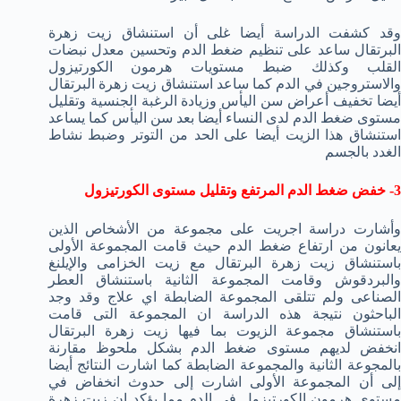
وقد كشفت الدراسة أيضا غلى أن استنشاق زيت زهرة
البرتقال ساعد على تنظيم ضغط الدم وتحسين معدل نبضات
القلب وكذلك ضبط مستويات هرمون الكورتيزول
والاستروجين في الدم كما ساعد استنشاق زيت زهرة البرتقال
أيضا تخفيف أعراض سن اليأس وزيادة الرغبة الجنسية وتقليل
مستوى ضغط الدم لدى النساء أيضا بعد سن اليأس كما يساعد
استنشاق هذا الزيت أيضا على الحد من التوتر وضبط نشاط
الغدد بالجسم
3- خفض ضغط الدم المرتفع وتقليل مستوى الكورتيزول
وأشارت دراسة اجريت على مجموعة من الأشخاص الذين
يعانون من ارتفاع ضغط الدم حيث قامت المجموعة الأولى
باستنشاق زيت زهرة البرتقال مع زيت الخزامى والإيلنغ
والبردقوش وقامت المجموعة الثانية باستنشاق العطر
الصناعى ولم تتلقى المجموعة الضابطة اي علاج وقد وجد
الباحثون نتيجة هذه الدراسة ان المجموعة التى قامت
باستنشاق مجموعة الزيوت بما فيها زيت زهرة البرتقال
انخفض لديهم مستوى ضغط الدم بشكل ملحوظ مقارنة
بالمجوعة الثانية والمجموعة الضابطة كما اشارت النتائج أيضا
إلى أن المجموعة الأولى اشارت إلى حدوث انخفاض في
مستوى هرمون الكورتيزول في الدم مما يؤكد ان زيت زهرة