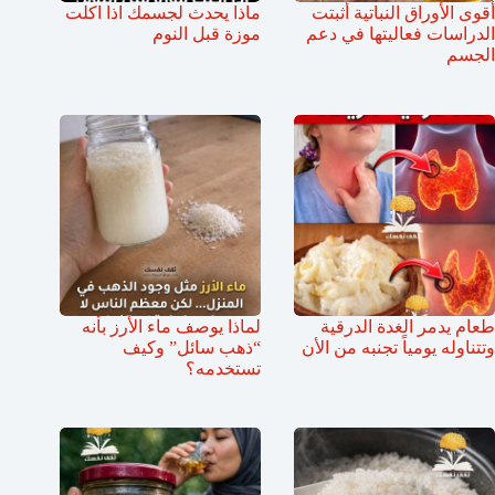
أقوى الأوراق النباتية أثبتت
ماذا يحدث لجسمك اذا اكلت
الدراسات فعاليتها في دعم
موزة قبل النوم
الجسم
طعام يدمر الغدة الدرقية
لماذا يوصف ماء الأرز بأنه
وتتناوله يومياً تجنبه من الأن
“ذهب سائل” وكيف
تستخدمه؟