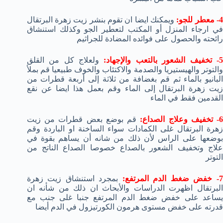
- معطر للجو:
ويمكنك ايضا ان تقوم بنشر زيت زهرة البرتقال
في ارجاء المنزل أو المكتب لتعطير الجو وكذلك استنشاق
رائحته والحصول على فوائده المضادة للجراثيم
- تخفيف الشعور بالتعب والإجهاد:
ولعلاج كل من القلق
والتوتر والهيستيريا والصدمة والاكتئاب والخوف طبيعيا قم بملأ
البانيو بالماء ثم قم بغضافة من ثلاثة إلى أربعة قطرات من
زيت زهرة البرتقال إلى الماء وقم بعمل هذا ايضا عن نقع
القدمين فقط في الماء
- تخفيف وعلاج الصداع:
قم بوضع بعض قطرات من زيت
زهرة البرتقال غلى الكمادات سواء الساخنة او الباردة وقم
بوضعها على الراس لأن ذلك من شانه أن يساهم بقوة في
علاج وتخفيف الشعور بالصداع خصوصا الصداع الناتج من
التوتر
- خفض ضغط الدم المرتفع:
بمجرد استنشاق زيت زهرة
البرتقال اظهرت الدراسات والأبحاث ان ذلك من شأنه ان
يساعد على خفض ضغط الدم المرتفع جنبا غلى جنب مع
قدرته على خفض مستوى هرمون الكورتيزول في الدم أيضا