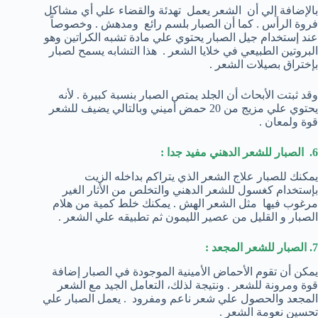
بالإضافة إلي أن الشعر يعمل تهدئة والقضاء علي أي مشاكل
فروة الرأس . كما أن الصبار بلسم رائع ومدهش . وخصوصاً
عند إستخدام جيل الصبار يحتوي علي مادة تشبه الكراتين وهو
البروتين الطبيعي في خلايا الشعر . هذا التشابه يسمح لصبار
بإختراق بصيلات الشعر .
وقد ثبتت الأبحاث أن الجلد يمتص الصبار بنسبة كبيرة . لأنه
يحتوي علي مزيج من 20 حمض أميني وبالتالي يضيف للشعر
قوة ولمعان .
6. الصبار للشعر الدهني مفيد جدا :
يمكنك للصبار علاج الشعر الذي يتراكم بداخله الزيت
بإستخدام كغسول للشعر الدهني والتخلص من الأثار الغير
مرغوب فيها مثل الشعر الهش . يمكنك خلط كمية من هلام
الصبار و القليل من عصير الليمون ثم تطبيقه علي الشعر .
7. الصبار للشعر المجعد :
يمكن أن تقوم الأحماض الأمينية الموجودة في الصبار إضافة
قوة ومرونة للشعر . ونتيجة لذلك، التعامل الجيد مع الشعر
المجعد والحصول علي شعر ناعم ومفرود . يعمل الصبار علي
تحسين نعومة الشعر .