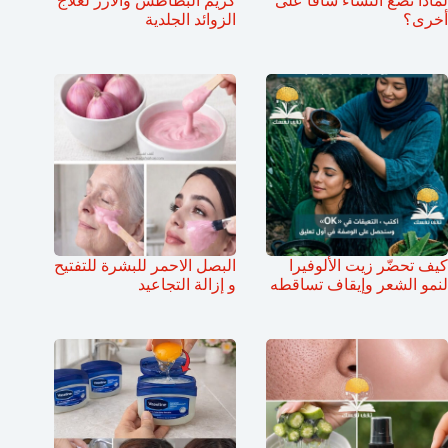
لماذا تضع النساء ساقاً على
كريم البطاطس والأرز لعلاج
أخرى؟
الزوائد الجلدية
كيف تحضّر زيت الألوفيرا
البصل الاحمر للبشرة للتفتيح
لنمو الشعر وإيقاف تساقطه
و إزالة التجاعيد