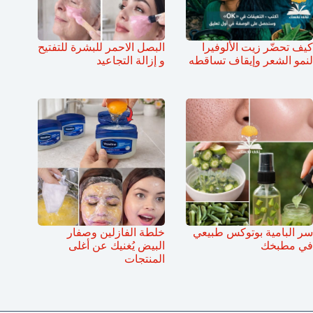
كيف تحضّر زيت الألوفيرا
البصل الاحمر للبشرة للتفتيح
لنمو الشعر وإيقاف تساقطه
و إزالة التجاعيد
سر البامية بوتوكس طبيعي
خلطة الفازلين وصفار
في مطبخك
البيض يُغنيك عن أغلى
المنتجات