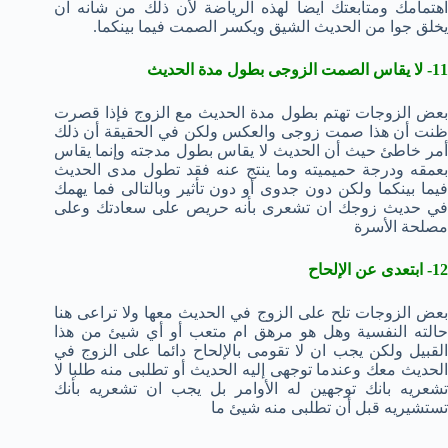
اهتمامك ومتابعتك ايضا لهذه الرياضة لأن ذلك من شانه ان
يخلق جوا من الحديث الشيق ويكسر الصمت فيما بينكما.
11- لا يقاس الصمت الزوجى بطول مدة الحديث
بعض الزوجات تهتم بطول مدة الحديث مع الزوج فإذا قصرت
ظنت أن هذا صمت زوجى والعكس ولكن في الحقيقة أن ذلك
أمر خاطئ حيث أن الحديث لا يقاس بطول مدجته وإنما يقاس
بعمقه ودرجة حميميته وما ينتج عنه فقد تطول مدى الحديث
فيما بينكما ولكن دون جدوى أو دون تأثير وبالتالى فما يهمك
في حديث زوجك ان تشعرى بأنه حريص على سعادتك وعلى
مصلحة الأسرة
12- ابتعدى عن الإلحاح
بعض الزوجات تلح على الزوج في الحديث معها ولا تراعى هنا
حالته النفسية وهل هو مرهق ام متعب أو أي شيئ من هذا
القبيل ولكن يجب ان لا تقومى بالإلحاح دائما على الزوج في
الحديث معك وعندما توجهى إليه الحديث أو تطلبى منه طلبا لا
تشعريه بانك توجهين له الأوامر بل يجب ان تشعريه بأنك
تستشيريه قبل أن تطلبى منه شيئ ما