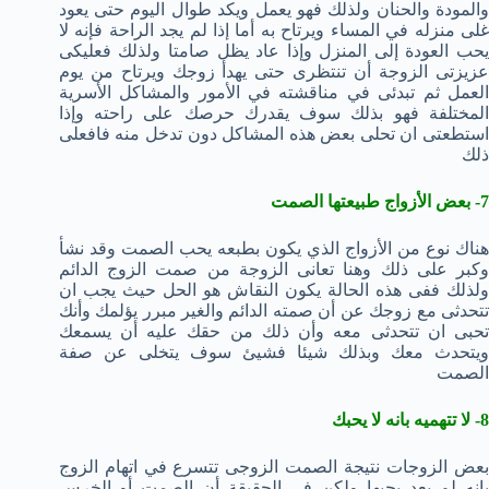
والمودة والحنان ولذلك فهو يعمل ويكد طوال اليوم حتى يعود
غلى منزله في المساء ويرتاح به أما إذا لم يجد الراحة فإنه لا
يحب العودة إلى المنزل وإذا عاد يظل صامتا ولذلك فعليكى
عزيزتى الزوجة أن تنتظرى حتى يهدأ زوجك ويرتاح من يوم
العمل ثم تبدئى في مناقشته في الأمور والمشاكل الأسرية
المختلفة فهو بذلك سوف يقدرك حرصك على راحته وإذا
استطعتى ان تحلى بعض هذه المشاكل دون تدخل منه فافعلى
ذلك
7- بعض الأزواج طبيعتها الصمت
هناك نوع من الأزواج الذي يكون بطبعه يحب الصمت وقد نشأ
وكبر على ذلك وهنا تعانى الزوجة من صمت الزوج الدائم
ولذلك ففى هذه الحالة يكون النقاش هو الحل حيث يجب ان
تتحدثى مع زوجك عن أن صمته الدائم والغير مبرر يؤلمك وأنك
تحبى ان تتحدثى معه وأن ذلك من حقك عليه أن يسمعك
ويتحدث معك وبذلك شيئا فشيئ سوف يتخلى عن صفة
الصمت
8- لا تتهميه بانه لا يحبك
بعض الزوجات نتيجة الصمت الزوجى تتسرع في اتهام الزوج
بانه لم يعد يحبها ولكن في الحقيقة أن الصمت أو الخرس