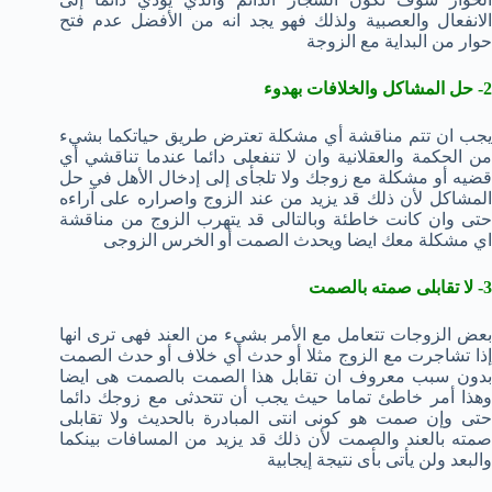
الانفعال والعصبية ولذلك فهو يجد انه من الأفضل عدم فتح
حوار من البداية مع الزوجة
2- حل المشاكل والخلافات بهدوء
يجب ان تتم مناقشة أي مشكلة تعترض طريق حياتكما بشيء
من الحكمة والعقلانية وان لا تنفعلى دائما عندما تناقشي أي
قضيه أو مشكلة مع زوجك ولا تلجأى إلى إدخال الأهل في حل
المشاكل لأن ذلك قد يزيد من عند الزوج واصراره على آراءه
حتى وان كانت خاطئة وبالتالى قد يتهرب الزوج من مناقشة
اي مشكلة معك ايضا ويحدث الصمت أو الخرس الزوجى
3- لا تقابلى صمته بالصمت
بعض الزوجات تتعامل مع الأمر بشيء من العند فهى ترى انها
إذا تشاجرت مع الزوج مثلا أو حدث أي خلاف أو حدث الصمت
بدون سبب معروف ان تقابل هذا الصمت بالصمت هى ايضا
وهذا أمر خاطئ تماما حيث يجب أن تتحدثى مع زوجك دائما
حتى وإن صمت هو كونى انتى المبادرة بالحديث ولا تقابلى
صمته بالعند والصمت لأن ذلك قد يزيد من المسافات بينكما
والبعد ولن يأتى بأى نتيجة إيجابية