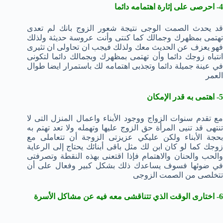
4- احرصى على إثارة اهتمامه دائما
قد يحدث الصمت الوجى نتيجة شعور الزوج بانك لم تعدى
تهتمى بمظهرك وجمالك كما كنتى وأنت عروسة حديثة ولذلك
فهو يعزف عن الحديث معك ولذلك فيجب ان تحاولى ان تثيرى
انتباه زوجك دائما وأن تهتمى بمظهرك وبجمالك دائما لتكونى
في عينة جميلة دائما وتجذبى اهتمامه لك باستمرار ايضا طوال
العمر
5- اهتمى به قدر الإمكان
مع تقدم سنوات الزواج ووجود الأبناء واعمال المنزل التى لا
تنتهى قد تنيى المرأة حق الزوج عليها وتهمله ولا تعد تهتم به
بحجة الأبناء ولكن عليكي عزيزتى الزوجة أن تتعاملى مع
زوجك كما لو كان ابن لك مثل باقى أبنائك يحتاج إلى الرعاية
والحب والحنان والاهتمام فإذا اقتعنى بهذه النقطة وتصرفتى
في ضوئها فسوف يساعدك ذلك بشكل كبير وفعال على أن
تتخلصى من الصمت الزوجى
6- اختارى الوقت الذي تتناقشى معه فيه عن مشاكل الأسرة