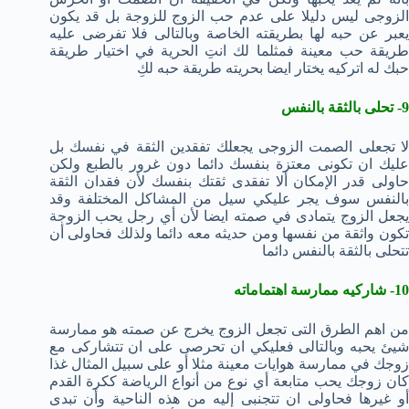
الزوجى ليس دليلا على عدم حب الزوج للزوجة بل قد يكون
يعبر عن حبه لها بطريقته الخاصة وبالتالى فلا تفرضى عليه
طريقة حب معينة فمثلما لك انتِ الحرية في اختيار طريقة
حبك له اتركيه يختار ايضا بحريته طريقة حبه لكِ
9- تحلى بالثقة بالنفس
لا تجعلى الصمت الزوجى يجعلك تفقدين الثقة في نفسك بل
عليك ان تكونى معتزة بنفسك دائما دون غرور بالطبع ولكن
حاولى قدر الإمكان ألا تفقدى ثقتك بنفسك لأن فقدان الثقة
بالنفس سوف يجر عليكي سيل من المشاكل المختلفة وقد
يجعل الزوج يتمادى في صمته ايضا لأن أي رجل يحب الزوجة
تكون واثقة من نفسها ومن حديثه معه دائما ولذلك فحاولى أن
تتحلى بالثقة بالنفس دائما
10- شاركيه ممارسة اهتماماته
من اهم الطرق التى تجعل الزوج يخرج عن صمته هو ممارسة
شيئ يحبه وبالتالى فعليكي ان تحرصى على ان تتشاركى مع
زوجك في ممارسة هوايات معينة مثلا أو على سبيل المثال غذا
كان زوجك يحب متابعة أي نوع من أنواع الرياضة ككرة القدم
أو غيرها فحاولى ان تتجنبى إليه من هذه الناحية وأن تبدى