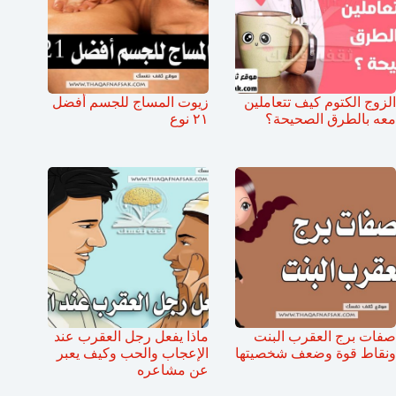
الزوج الكتوم كيف تتعاملين
زيوت المساج للجسم أفضل
معه بالطرق الصحيحة؟
٢١ نوع
صفات برج العقرب البنت
ماذا يفعل رجل العقرب عند
ونقاط قوة وضعف شخصيتها
الإعجاب والحب وكيف يعبر
عن مشاعره