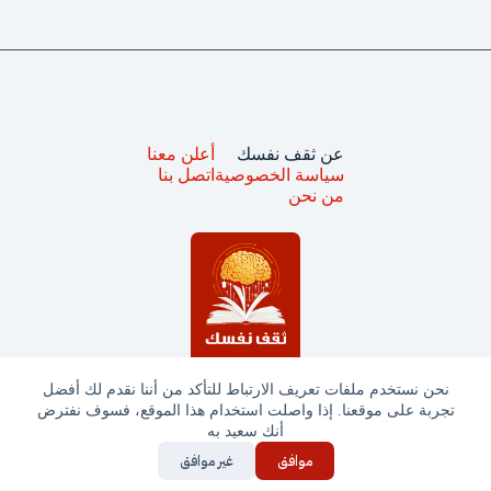
عن ثقف نفسك
أعلن معنا
سياسة الخصوصية
اتصل بنا
من نحن
نحن نستخدم ملفات تعريف الارتباط للتأكد من أننا نقدم لك أفضل
تجربة على موقعنا. إذا واصلت استخدام هذا الموقع، فسوف نفترض
جميع الحقوق محفوظة © ثقف نفسك 2025
أنك سعيد به
موافق
غير موافق