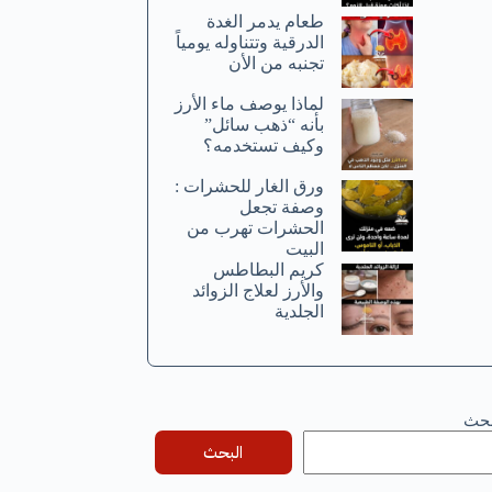
طعام يدمر الغدة
الدرقية وتتناوله يومياً
تجنبه من الأن
لماذا يوصف ماء الأرز
بأنه “ذهب سائل”
وكيف تستخدمه؟
ورق الغار للحشرات :
وصفة تجعل
الحشرات تهرب من
البيت
كريم البطاطس
والأرز لعلاج الزوائد
الجلدية
بحث
البحث