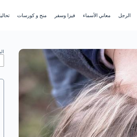
الرجل
معاني الأسماء
فيزا وسفر
منح و كورسات
تحالي
ال