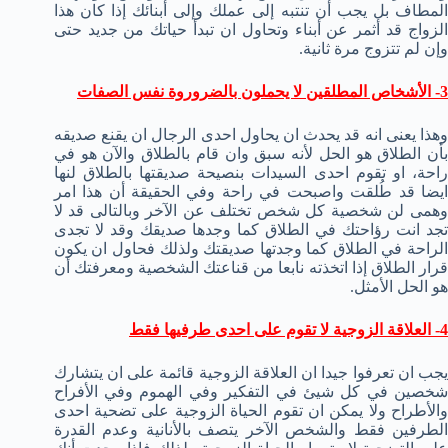
المطاف بل يجب أن تنتبه إلى عملك وإلى أبنائك إذا كان هذا
الزواج قد أثمر عن أبناء وتحاول ان تبدأ حياتك من جديد حتى
وإن لم تتزوج مرة ثانية.
3- الأشخاص المطلقين لا يحملون بالضروروة نفس الصفات
وهذا يعنى انه قد يحدث ان يحاول احدى الرجال ان يقنع صديقه
بأن الطلاق هو الحل لأنه سبق وان قام بالطلاق والآن هو في
راحة، او تقوم احدى السيدات بنصيحة صديقتها بالطلاق لنها
ايضا قد طُلقت واصبحت في راحة وفي الحقيقة أن هذا امر
وهمى لن شخصية كل شخص تختلف عن الآخر وبالتالى قد لا
تجد انت رؤاحتك في الطلاق كما وجدها صديقك وقد لا تجدى
الراحة في الطلاق كما وجدتها صديقتك ولذلك فحاول ان يكون
قرار الطلاق إذا اتخذته نابعا من قناعتك الشخصية ومعرفتك أن
هو الحل الأمثل.
4- العلاقة الزوجية لا تقوم على احدى طرفيها فقط
يجب ان تعرفوا جيدا ان العلاقة الزوجية قائمة على ان يتشارك
شخصين في كل شيئ في التفكير وفي الهموم وفي الأفراح
والأطراح ولا يمكن ان تقوم الحياة الزوجية على تضحية احدى
الطرفين فقط والشخص الآخر يتصف بالأنانية وعدم القدرة