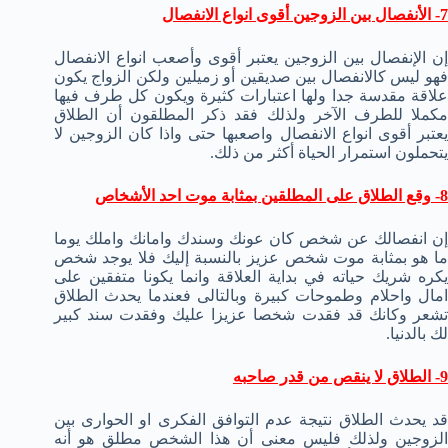
7- الأنفصال بين الزوجين أقوى انواع الانفصال
إن الإنفصال بين الزوجين يعتبر أقوى وأصعب انواع الانفصال
فهو ليس كالانفصال بين صديقين أو زميلين ولكن الزواج يكون
علاقة مقدسة جدا ولها اعتبارات كثيرة ويكون كل طرف فيها
مكملا للطرف الآخر ولذلك فقد ذكر المطلقون أن الطلاق
يعتبر أقوى انواع الانفصال واصعبها حتى واذا كان الزوجين لا
يتحملون استمرار الحياة أكثر من ذلك.
8- وقع الطلاق على المطلقين بمثابة موت احد الأشخاص
إن انفصالك عن شخص كان عونك وسندك وامانك واملك يوما
ما هو بمثابة موت شخص عزيز بالنسبة إليك فلا يوجد شخص
يكره شريك حياته في بداية العلاقة وانما يكونا متفقين على
امال واحلام وطموحات كبيرة وبالتالى فعندما يحدث الطلاق
تشعر وكانك قد فقدت شخصا عزيزا عليك وفقدت سند كبير
لك بالدنيا.
9- الطلاق لا ينقص من قدر صاحبه
قد يحدث الطلاق نتيجة عدم التوافق الفكرى او الحوارى بين
الزوجين ولذلك فليس معنى أن هذا الشخص مطلق هو أنه