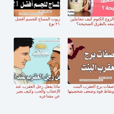
الزوج الكتوم كيف تتعاملين
زيوت المساج للجسم أفضل
معه بالطرق الصحيحة؟
٢١ نوع
صفات برج العقرب البنت
ماذا يفعل رجل العقرب عند
ونقاط قوة وضعف شخصيتها
الإعجاب والحب وكيف يعبر
عن مشاعره