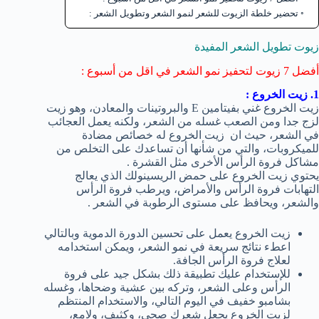
تحضير خلطة الزيوت للشعر لنمو الشعر وتطويل الشعر :
زيوت تطويل الشعر المفيدة
أفضل 7 زيوت لتحفيز نمو الشعر في اقل من أسبوع :
1. زيت الخروع :
زيت الخروع غني بفيتامين E والبروتينات والمعادن، وهو زيت
لزج جدا ومن الصعب غسله من الشعر، ولكنه يعمل العجائب
في الشعر، حيث ان زيت الخروع له خصائص مضادة
للميكروبات، والتي من شأنها أن تساعدك على التخلص من
مشاكل فروة الرأس الأخرى مثل القشرة .
يحتوي زيت الخروع على حمض الريسينولك الذي يعالج
التهابات فروة الرأس والأمراض، ويرطب فروة الرأس
والشعر، ويحافظ على مستوى الرطوبة في الشعر .
زيت الخروع يعمل على تحسين الدورة الدموية وبالتالي
اعطء نتائج سريعة في نمو الشعر، ويمكن استخدامه
لعلاج فروة الرأس الجافة.
للإستخدام عليك تطبيقة ذلك بشكل جيد على فروة
الرأس وعلى الشعر، وتركه بين عشية وضحاها، وغسله
بشامبو خفيف في اليوم التالي، والاستخدام المنتظم
لزيت الخروع يجعل شعرك صحي، وكثيف، ولامع،