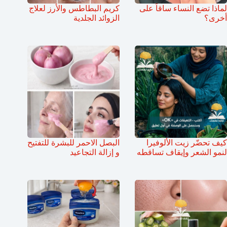
لماذا تضع النساء ساقاً على
كريم البطاطس والأرز لعلاج
أخرى؟
الزوائد الجلدية
كيف تحضّر زيت الألوفيرا
البصل الاحمر للبشرة للتفتيح
لنمو الشعر وإيقاف تساقطه
و إزالة التجاعيد